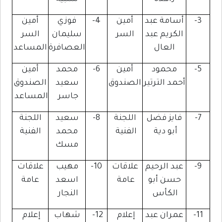
3-
أسامة عبد
أمين
4-
فوزي
أمين
الكريم عبد
السر
سليمان
السر
العال
العصافرة
المساعد
5-
محمود
أمين
6-
محمد
أمين
أحمد الترتير
الصندوق
سعيد
الصندوق
جاسر
المساعد
7-
فايز فضل
اللجنة
8-
سعيد
اللجنة
أبو دية
الفنية
محمد
الفنية
مسك
9-
عبد الرحيم
علاقات
10-
مهيب
علاقات
حسن أبو
عامة
اسعد
عامة
الكأس
النجار
11-
عمران عبد
إعلام
12-
شهاب
إعلام