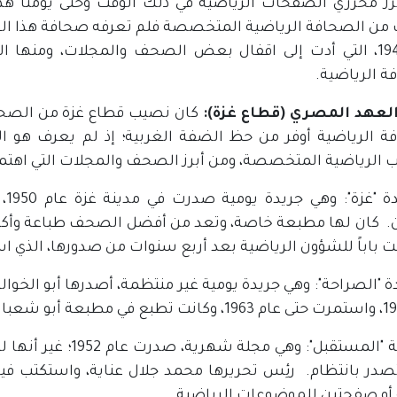
رز محرري الصفحات الرياضية في ذلك الوقت وحتى يومنا هذا 
ث من الصحافة الرياضية المتخصصة فلم تعرفه صحافة هذا العه
عام 1948، التي أدت إلى اقفال بعض الصحف والمجلات، ومنها
ة الرياضية.
: العهد المصري (قطاع غزة):
كان نصيب قطاع غزة من الصحف
ة الرياضية أوفر من حظ الضفة الغربية؛ إذ لم يعرف هو ال
اب الرياضية المتخصصة، ومن أبرز الصحف والمجلات التي اهتم
1- 
 كان لها مطبعة خاصة، وتعد من أفضل الصحف طباعة وأكثرها ا
باً للشؤون الرياضية بعد أربع سنوات من صدورها، الذي استمر ح
دة "الصراحة": وهي جريدة يومية غير منتظمة، أصدرها أبو الخوال
صدر بانتظام. رئِس تحريرها محمد جلال عناية، واستكتب
و صفحتين للموضوعات الرياضية.