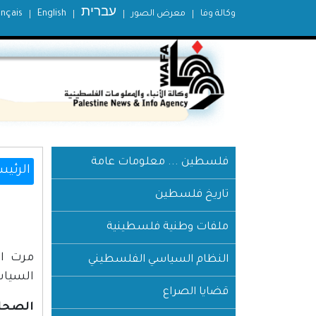
עברית
وكالة وفا
معرض الصور
English
ançais
فلسطين ... معلومات عامة
الرئيس
تاريخ فلسطين
ملفات وطنية فلسطينية
مرت ا
النظام السياسي الفلسطيني
السياسي
قضايا الصراع
الصحافة 