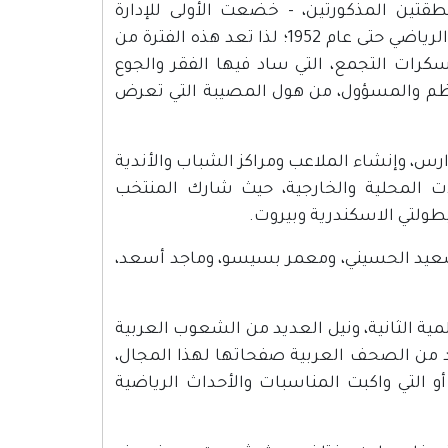
ين المذكورتين، - خضعت الأولى للإدارة
المصرية والثانية للحكومة الأردنية - وهو ما أدى إلى انحسار النشاط الرياضي حتى عام 1952؛ لذا تعد هذه الفترة من
ات التجمع، التي ساد فيها الفقر والجوع
نظم والمسؤول، من هول المصيبة التي تعرض
المدارس، وإنشاء الملاعب ومراكز الشباب والأندية
ات المحلية والخارجية، حيث شارك المنتخب
طولتي الاسكندرية وبيروت.
 سعيد الحسيني، ومعمر بسيسو، وماجد أسعد،
مية الثانية، ونيل العديد من الشعوب العربية
يد من الصحف العربية صفحاتها لهذا المجال،
 التي واكبت المناسبات والأحداث الرياضية