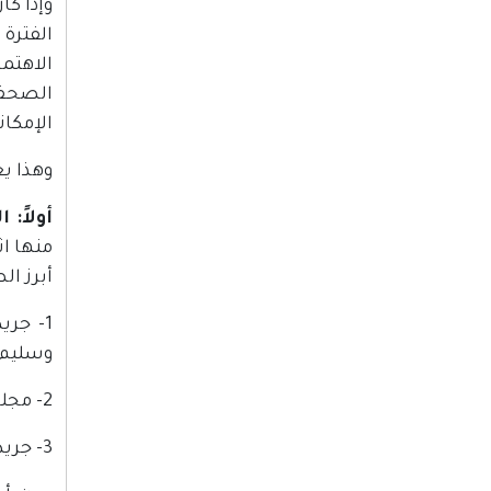
وإذا ك
الفترة
الاهتما
الصحف 
الإمكان
وهذا ي
أولاً: 
منها ا
أبرز ال
وسليم 
2- مجلة "الوطن": وهي مجلة شهرية، صدرت في مدينة رام الله عام 1954، صاحبها ومحررها يحيى حمودة.
3- جريدة "المساء": وهي جريدة يومية مسائية، صدرت في مدينة القدس عام 1960، صاحبتها دار الجهاد.