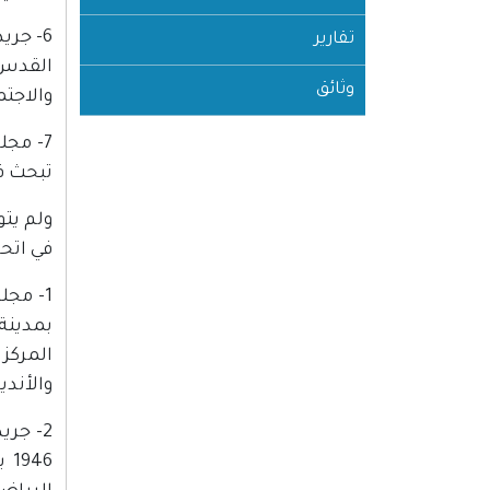
6- جر
تقارير
وثائق
والاجتم
تبحث في
ولم يتو
في اتح
1- مج
المركز
والأند
2- جر