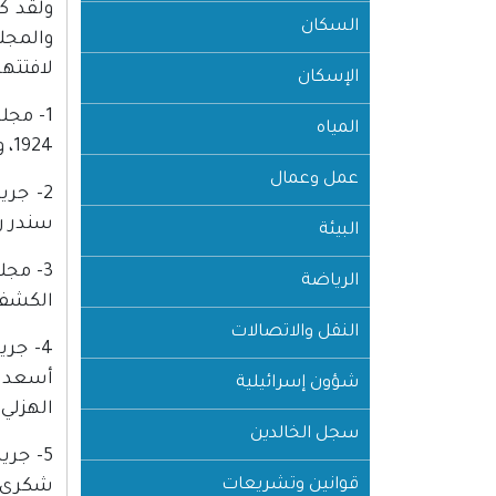
ولقد ك
السكان
والمجل
لافتته
الإسكان
المياه
1924، وهي تبحث الموضوعات الكشفية والرياضية، وهي تعد أول مطبوعة اهتمت بالشؤون الرياضية في فلسطين.
عمل وعمال
2- جر
سندر رحماني. صدرت
البيئة
الرياضة
الكشفية
النقل والاتصالات
4- جر
شؤون إسرائيلية
الهزلي.
سجل الخالدين
5- جر
قوانين وتشريعات
شكري ديب. صدرت بم