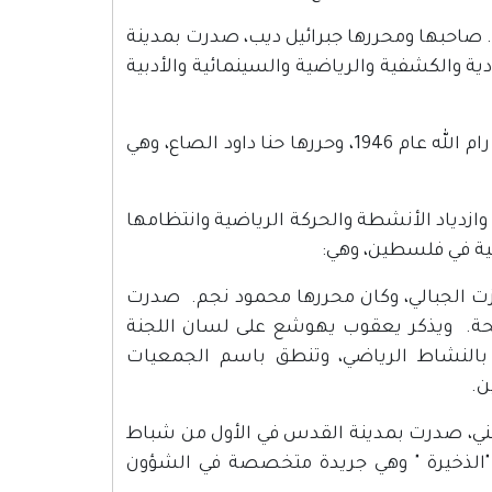
ة. صاحبها ومحررها جبرائيل ديب، صدرت بمدينة
وضوعات الاقتصادية والكشفية والرياضية والسينمائية والأدبية
7- مجلة مرآة رام الله: وهي جريدة أسبوعيــة، أصدرتها جمعية شباب رام الله عام 1946، وحررها حنا داود الصاع، وهي
ة وازدياد الأنشطة والحركة الرياضية وانتظامها
ية في فلسطين، وهي:
ت الجبالي، وكان محررها محمود نجم. صدرت
ا في 26 من شباط (فبراير) 1946. عدد صفحاتها 16 صفحة. ويذكر يعقوب يهوشع على لسان اللجنة
م بالنشاط الرياضي، وتنطق باسم الجمعيات
ن.
سني، صدرت بمدينة القدس في الأول من شباط
وفي 19 من حزيران 1946 صدرت باسم "الذخيرة " وهي جريدة متخصصة في الشؤون