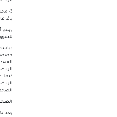
الرياض
3- مج
يافا عام 1947، واستمرت في الصدور حتى وقوع نكب
ويبدو 
للشؤون
وباستع
خصصت أ
العهد 
الرياض
فيها ع
الرياض
الصحف 
الصحافة 