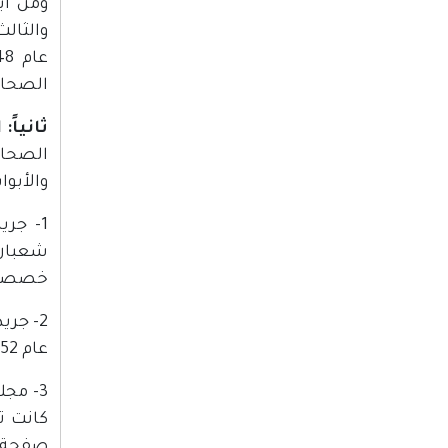
ومن أب
والثال
الصحاف
ثانياً
الصحاف
والأبو
شعبان.
خصصت با
2- جري
عام 1952، واستمرت حتى عام 1963، وكانت تطبع في مطبعة أبو شعبان.
كانت ت
صفحة أ