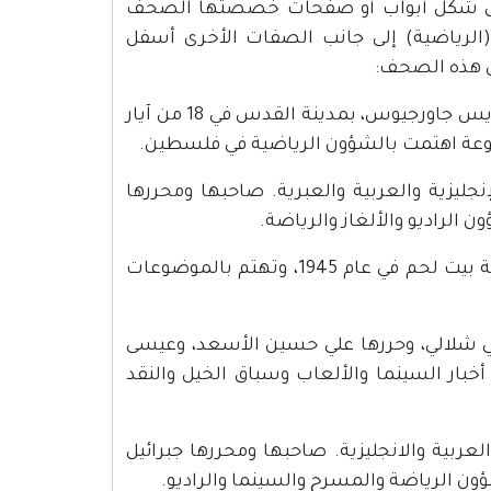
على شكل أبواب أو صفحات خصصتها الصحف
الرياضية) إلى جانب الصفات الأخرى أسفل
ن هذه الصحف:
1- مجلة الزنبقة: مجلة شهرية، أصدرتها الهيئة الإدارية لكشافة القديس جاورجيوس، بمدينة القدس في 18 من آيار
نجليزية والعربية والعبرية. صاحبها ومحررها
3- مجلة الكشاف: وهي مجلة شهرية، أصدرها يوسف البندك بمدينة بيت لحم في عام 1945، وتهتم بالموضوعات
غني شلالي، وحررها علي حسين الأسعد، وعيسى
ا في 16 من آب 1938، وهي تبحث في أخبار السينما والألعاب وسباق الخيل والنقد
لعربية والانجليزية. صاحبها ومحررها جبرائيل