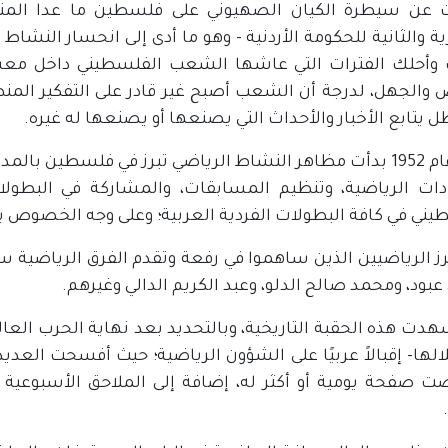
عن سيطرة الكيان الصهيوني على فلسطين ما عدا المنطقت
أحلك الفترات التي عاشها الشعب الفلسطيني داخل معسكر
 والجهل، لدرجة أن الشعب أصبح غير قادر على التفكير الم
ل يتابع الأخبار والأحداث التي يصنعها أو يصنعها له غيره.
وبعد عام 1952 بدأت مظاهر النشاط الرياضي تبرز في فلسطين ب
ادات الرياضية، وتنظيم المسابقات، والمشاركة في البطول
يني في كافة البطولات الفردية العربية؛ وعلى وجه الخصوص ب
رز الرياضيين الذين ساهموا في رفعة وتقدم الفرق الرياضية
بود، ومحمد صالح الدلو، وعبد الكريم الدالي وغيرهم.
دت هذه الحقبة التاريخية، وبالتحديد بعد نهاية الحرب العال
الها- إقبالاً عربيًا على الشؤون الرياضية؛ حيث أفسحت العد
صفحة يومية أو أكثر له، إضافة إلى الملاحق الأسبوعية أو