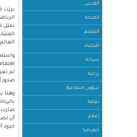
القدس
برزت ف
الصحة
تمثل ف
التعليم
المنتخ
العالم؛
اقتصاد
واستمر
سياحة
اهتماما
زراعـة
صدور أ
شؤون اجتماعية
وهذا ي
بالريا
ثقافة
إعلام
أن تصب
حدود أن
جغرافيا