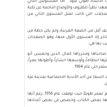
الأستاذ طوني عبود. أما المستويين الثاني
د؛ نظراً للظروف والأوضاع الناجمة عن نكبة
 المجلات التي كانت تمثل المستوى الثاني من
 أقل من الضفة الغربية، ولم يكن حظة من
آخر إلا المستوى الأول منها، وهو الصفحات
ت بها هي:
جريدة "غزة": وهي جريدة يومية صدرت في مدينة غزة عام 1950، صاحباها ومحرراها كمال الدين وخميس أبو
نتظاماً، وأوسعها انشاراً، وأطولها عمراً،
تى عام 1964.
د السقا عن أحد الأندية الاجتماعية بمدينة غزة
3- مجلة "المستقبل": وهي مجلة شهرية، صدرت عام 1952؛ غير أنها لم تعمر طويلاً حيث توقفت عام 1956، رغم أنها
 فيها بعض الكتاب، وخصص في بعض أعدادها