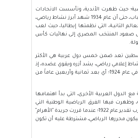
ضية؛ حيث ظهرت الأندية، وتأسست الاتحادات
الرياضية لبعض الألعاب، وأنشئت الجمعيات التي تُعنى بشؤون الشباب، حتى أن عام 1934 شهد أبرز نشاط رياضي،
 الثانيـة، التي نظمتها إيطاليا، حيث لعب
إلى صعود المنتخب المصري إلى نهائيات كأس
لة.
 فلسطين تعد ضمن خمس دول عربية هي الأكثر
نشاط إعلامي رياضي، يشد أزره ويقوي عضده، إذ
لم تعرف فلسطين أي مستوى من مستويات الصحافة الرياضية إلا في عام 1924؛ أي بعد ثمانية وأربعين عاماً من
ع الدول العربية الأخرى، التي بدأ اهتمامها
، وظهرت فيها الفرق الرياضية الوطنية التي
صارت تشترك في المسابقات المحلية والإقليمية والدولية، أو على أقرب تقدير عام 1922؛ عندما قررت جريدة "الأهرام"
يكون محررها الرياضي، مشترطة عليه أن تكون