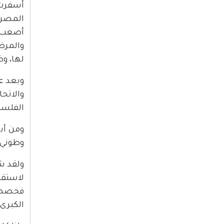
أسفرت 
أصعب و
والمرض
لها، وظ
والاتح
الفلسط
ومن أب
وطوني ع
ولقد شه
لاستقل
فخصصت 
الكبرى.