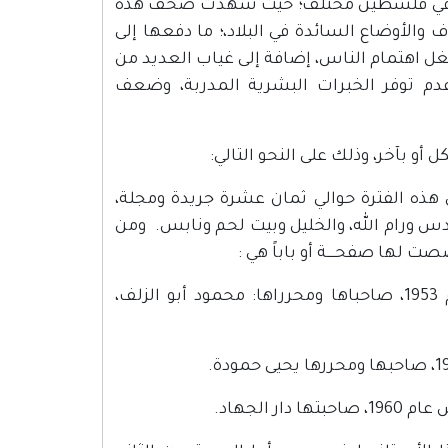
حالها في فلسطين مختلف؛ حيث شهدت صحف هذه
والأوضاع السائدة في البلاد،؛ ما دفعها إلى
غل اهتمام الناس، إضافة إلى غياب العديد من
عدم توفر الخبرات البشرية المدربة، وضعف
 بآخر، وذلك على النحو التالي:
هذه الفترة حوالي ثمان عشرة جريدة ومجلة،
س ورام الله، والخليل وبيت لحم ونابس. ومن
ت لها صفحــــة أو باباً هي :
1- جريدة "الجهاد": وهي جريدة يومية، صدرت في مدينة القدس عام 1953، صاحباها ومحرراها: محمود أبو الزلف،