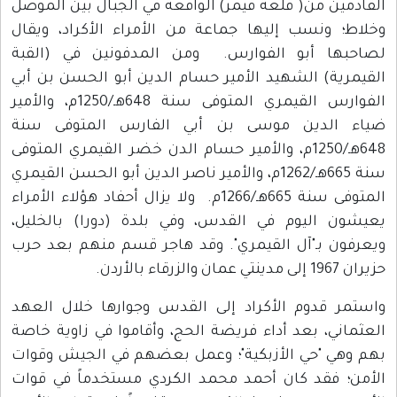
القادمين من( قلعة قيمر) الواقعة في الجبال بين الموصل
وخلاط؛ ونسب إليها جماعة من الأمراء الأكراد، ويقال
لصاحبها أبو الفوارس. ومن المدفونين في (القبة
القيمرية) الشهيد الأمير حسام الدين أبو الحسن بن أبي
الفوارس القيمري المتوفى سنة 648هـ/1250م، والأمير
ضياء الدين موسى بن أبي الفارس المتوفى سنة
648هـ/1250م، والأمير حسام الدن خضر القيمري المتوفى
سنة 665هـ/1262م، والأمير ناصر الدين أبو الحسن القيمري
المتوفى سنة 665هـ/1266م. ولا يزال أحفاد هؤلاء الأمراء
يعيشون اليوم في القدس، وفي بلدة (دورا) بالخليل،
ويعرفون بـ"آل القيمري". وقد هاجر قسم منهم بعد حرب
حزيران 1967 إلى مدينتي عمان والزرقاء بالأردن.
واستمر قدوم الأكراد إلى القدس وجوارها خلال العهد
العثماني، بعد أداء فريضة الحج، وأقاموا في زاوية خاصة
بهم وهي "حي الأزبكية"؛ وعمل بعضهم في الجيش وقوات
الأمن؛ فقد كان أحمد محمد الكردي مستخدماً في قوات