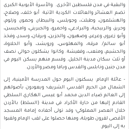
والبقية في مدن فلسطين الأخرى. والأسرة الأيوبية الكبرى
تضم العشائر والعائلات الكردية الآتية: أبو خلف، وصلاح،
والهشلمون، وطبلت، وجويلس، والبيطار، وحمور، وزلوم،
وحريز، والربيحية، والبرادعي، واحمرو، والجبريني، وامحيسن،
وأبو زعرور، وعرعر، وصهيون، والحزين، وبرقان، وسدر، وفخذ
أبو سالم/ مرقه، والمهلوس، ورويشد، وأبو الحلاوة،
والحشيم، ومتعب، وقفيشة. وكانوا يشكلون حوالي نصف
أو ثلث سكان مدينة الخليل. وقسم منهم يسكن اليوم في
مدن جنين ونابلس والقدس ويافا ومصر والأردن.
- عائلة الإمام: يسكنون اليوم حول المدرسة الأمينية، إلى
الشمال من الحرم القدسي الشريف؛ ويعودون بأصولهم
إلى العالم ضياء الدين محمد أبو عيسى الهكاري السلطي
القادم إليها من حارة الأكراد في مدينة (السلط) بالأردن
خلال العصر المملوكي؛ وقد تولى أحفاده إمامة المسجد
الأقصى لقرون طويلة، ومنها حصلوا على لقب الإمام ولقبوا
به إلى اليوم.