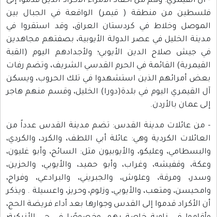
- آل القيمري: وهم من أحفاد الأمراء الأكراد الذين قدموا إلى
فلسطين من منطقة ( قيمر) الواقعة في الجبال بين
الموصل وخلاط في كردستان العراق، وقد استقروا في
مدينة الخليل في عصر الدولة الأيوبية، بصفتهم مجاهدين
في جيش صلاح الدين الأيوبي؛ ولأجدادهم اليوم (القبة
القيمرية) القائمة في الحرم القدسي الشريف، وتضم رفات
بعض أمرائهم الذين استشهدوا في تلك الحروب، ويسكن
آل القيمري اليوم في بلدة(دورا) الخليل، وقسم منهم هاجر
إلى عمان بالأردن.
- من عائلات مدينة القدس: تضم مدينة القدس عدداً من
العائلات الكردية وهي: عائلة أبي اللطف، والكرد، والكردي،
والبسطامي، وعليكو، والأيوبيون مثل: السائح، وأبو غليون،
وعكة، وقفيشه، وغراب، وأبو حميد، والأيوبي، والحزين،
وسدر، ومرقة، وعلوش، والجبريني، والبرادعي، وفراح،
وامحيسن، ومتعب، والأيوبي، وزلوم، وحريز، واعسيلة . ويذكر
أن الأكراد قدموا إلى القدس وجوارها بعد أداء فريضة الحج،