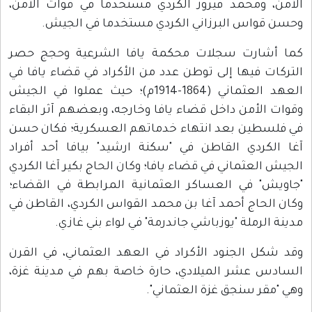
الأمن، ومحمد فيروز الكردي مستخدماً في قوات الأمن،
وحسن قواس البرزاني الكردي مستخدما في الجيش.
كما أشارت سجلات محكمة يافا الشرعية وحجج حصر
التركات فيها إلى توطن عدد من الأكراد في قضاء يافا في
العهد العثماني (1864-1914م)؛ حيث عملوا في الجيش
وقوات الأمن داخل قضاء يافا وخارجه، وبعضهم آثر البقاء
في فلسطين بعد انتهاء خدماتهم العسكرية؛ فكان حسن
آغا الكردي القاطن في "سكنة ارشيد" بيافا أحد أفراد
الجيش العثماني في قضاء يافا؛ وكان الحاج بكير آغا الكردي
"جاويش" في العساكر العثمانية المرابطة في القضاء؛
وكان الحاج أحمد آغا بن محمد القواس الكردي، القاطن في
مدينة الرملة "يوزباشي جاندرمة" في لواء بني غازي.
وقد شكل الجنود الأكراد في العهد العثماني، في القرن
السادس عشر الميلادي، حارة خاصة بهم في مدينة غزة،
وهي "مقر سنجق غزة العثماني".