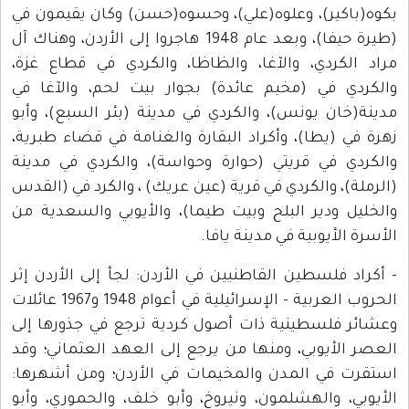
بكوه(باكير)، وعلوه(علي)، وحسوه(حسن) وكان يقيمون في
(طيرة حيفا)، وبعد عام 1948 هاجروا إلى الأردن، وهناك آل
مراد الكردي، والآغا، والظاظا، والكردي في قطاع غزة،
والكردي في (مخيم عائدة) بجوار بيت لحم، والآغا في
مدينة(خان يونس)، والكردي في مدينة (بئر السبع)، وأبو
زهرة في (يطا)، وأكراد البقارة والغنامة في قضاء طبرية،
والكردي في قريتي (حوارة وحواسة)، والكردي في مدينة
(الرملة)، والكردي في قرية (عين عريك) ، والكرد في (القدس
والخليل ودير البلح وبيت طيما)، والأيوبي والسعدية من
الأسرة الأيوبية في مدينة يافا.
- أكراد فلسطين القاطنيين في الأردن: لجأ إلى الأردن إثر
الحروب العربية - الإسرائيلية في أعوام 1948 و1967 عائلات
وعشائر فلسطينية ذات أصول كردية ترجع في جذورها إلى
العصر الأيوبي، ومنها من يرجع إلى العهد العثماني؛ وقد
استقرت في المدن والمخيمات في الأردن؛ ومن أشهرها:
الأيوبي، والهشلمون، ونيروخ، وأبو خلف، والحموري، وأبو