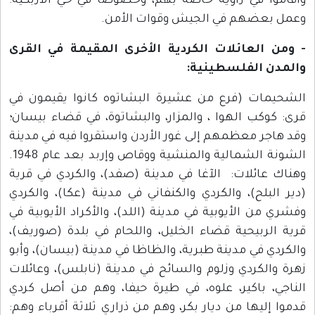
وأقاموا في زاوية خاصة بهم، وخصوصًا في حي الأزبكية؛
وعمل بعضهم في الجيش وقوات الأمن.
- ومن العائلات الكردية الأخرى المقيمة في القرى
والمدن الفلسطينية:
الشحيمات (فرع من عشيرة البشاتوه كانوا يقيمون في
قرى: كوكب الهوا ، والمزار، والبشاتوة، في قضاء بيسان؛
وقد هاجر معظمهم إلى غور الأردن واستقروا فيه في مدينة
الشونة الشمالية والمنشية ووقاص وإربد بعد عام 1948.
وهناك عائلات: الآغا في مدينة (صفد)، والكردي في قرية
(دير البلح)، والكردي والكنفاني في مدينة (عكا)، والكردي
وفشري من الأيوبية في مدينة (اللد)، والأكراد الأيوبية في
قرية الربيحية قضاء الخليل، واللحام في بلدة (صوريف)،
والكردي في مدينة طبرية، والظاظا في مدينة (بيسان)، وأبو
زهرة والكردي وزلوم والسائح في مدينة (نابلس)، وعائلات
الناجي، باكير، علوه، في طيرة حيفا، وهم من أصل كردي
قدموا إليها من ديار بكر، وهم من ذراري ثلاثة أقرباء وهم: