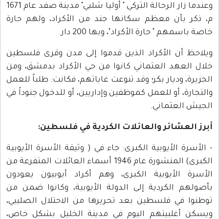
وعندما زار الرحالة التركي " أوليا شلبي" مدينة صفد عام 1671
م، ذكر بأن معظم سكانها جند من الأكراد، ولهم حارة
خاصة باسمهم " حارة الأكراد"، وبها 200 دار.
ويلاحظ أن الأكراد الذين قدموا إلى مدن وقرى فلسطين
خلال العهد العثماني كانوا من حي الأكراد بدمشق، ومن
الجزيرة، وديار بكر؛ وقد تنوعت غاياتهم، فكانت: طلباً للعمل
والتجارة، أو للعمل كموظفين وإداريين، أو للدخول جنوداً في
الجيش العثماني.
أبرز العشائر والعائلات الكردية في فلسطين:
- الأسرة الأيوبية الكبرى: جاء في ( وثيقة الأسرة الأيوبية
الكبرى) المنشورة عام 1946 أسماء العائلات المتفرعة من
الأسرة الأيوبية الكبرى، وهم أكراد أيوبيون يعودون
بأصولهم الكردية إلى الدولة الأيوبية، وكانوا ضمن من
توطنوا في فلسطين بعد تحريرها من الاحتلال الصليبي،
ويسكن أغلبيتهم اليوم في مدينة الخليل بشكل خاص،