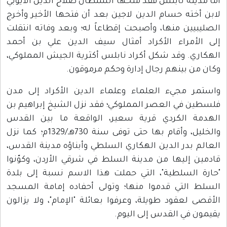
أما مدينة نابلس فقد منحها السلطان صلاح الدين الأيوبي
لابن أخته حسام الدين لاجين بعد أن فتحها الأخير وأخرج
الصليبيين منها، وأصبحت إقطاعاً له؛ وبعد وفاته انتقلت
إلى الأمراء الأكراد أمثال سيف الدين علي بن أحمد
الهكاري. وقد شكل أكراد نابلس أكثرية الجيش المملوكي،
وكان من بينهم رجال إدارة وحكم مرموقون.
واستمر مجيء العلماء وعلماء الدين الأكراد إلى مدن
فلسطين في العصر المملوكي؛ فقد نزل الشيخ إبراهيم بن
الهدمة الكردي قرية سعير، الواقعة ما بين القدس
والخليل، وأقام بها حتى توفى سنة 730هـ/1329م؛ كما نزل
العالم بدر الدين الهكاري السلطي وأبناؤه مدينة القدس،
قادمين إليها من مدينة السلط في شرقي الأردن، وكوّنوا
"حارة السلطية"، التي حملت هذا الاسم نسبة إلى بلدة
السلط التي قدموا منها؛ وتولى أحفاده إمامة المسجد
الأقصى لعقود طويلة، وعرفوا بعائلة "الإمام"، ولا يزالون
يقيمون في القدس إلى اليوم.