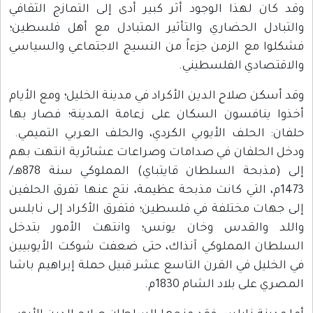
وقد كان لهذا الوجود أثر كبير أدى إلى التمازج الثقافي
والتبادل الحضاري والتأثير المتبادل مع أهل فلسطين؛
فشكلوا مع الزمن جزءاً من النسيج الاجتماعي والسياسي
والاقتصادي الفلسطيني.
وقد أسكن صلاح الدين الأكراد في مدينة الخليل؛ ومع الأيام
أخذوا ينافسون السكان على زعامة المدينة؛ فصار بها
حلفان: الحلف الأيوبي الكردي، والحلف العربي التميمي.
ودخل الحلفان في صدامات وصراعات عشائرية انتهت بهم
إلى (مذبحة السلطان قايتباي) المملوكي سنة 878هـ/
1473م، التي كانت مذبحة عظيمة، نتج عنها تفرق الحلفين
إلى جهات مختلفة في فلسطين؛ فتفرق الأكراد إلى نابلس
واللد والقدس وخان يونس؛ وانتهت الأمور بتدخل
السلطان المملوكي آنذاك، حتى ضعفت شوكت الأيوبيين
في الخليل في القرن التاسع عشر قبيل حملة إبراهيم باشا
المصري على بلاد الشام 1830م.