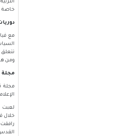
التربي
خاصة با
دوريا
السياس
تتعلق 
ومن هذ
مجلة "
الإعلام
لعبت "ا
خلال قد
رافقت 
القدس 