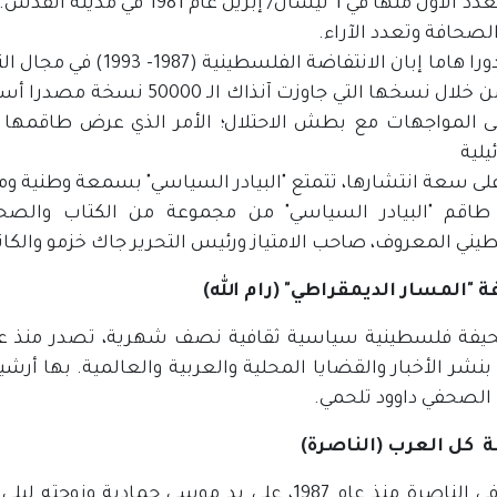
صدر العدد الأول منها في 1 نيسا
لصحافة وتعدد الآراء.
لعبت دورا هاما إبان الان
كانت من خلال نسخها التي جاوزت 
 المواجهات مع بطش الاحتلال؛ الأمر الذي عرض طاقمها 
يلية
على سعة انتشارها، تتمتع "البيادر السياسي" بسمعة وطنية وم
طاقم "البيادر السياسي" من مجموعة من الكتاب والصحا
يني المعروف، صاحب الامتياز ورئيس التحرير جاك خزمو والكات
"المسار الديمقراطي" (رام الله)
بنشر الأخبار والقضايا المحلية والعربية والعالمية. بها أر
 الصحفي داوود تلحمي.
كل العرب (الناصرة)
تصدر في الناصرة منذ عام 1987، على يد موسى حما