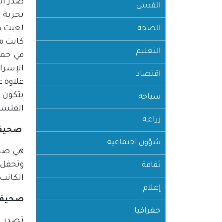
القدس
بحرية ا
الصحة
التعليم
في حمى
الإسرائ
اقتصاد
علاوة 
يتكون 
سياحة
الفلسط
زراعـة
صحيفة 
شؤون اجتماعية
وتحفل 
ثقافة
الكاتب
إعلام
صحيفة 
جغرافيا