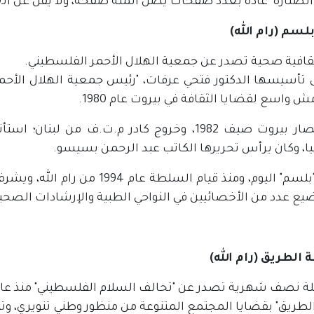
لصنارة" عادة بعدد صفحات يصل المئة صفحة، ولا يقل عن الـ80 صفحة.
لسم (رام الله)
قافية صحية تصدر عن جمعية الهلال الأحمر الفلسطيني.
لى تأسيسها الدكتور فتحي عرفات، "رئيس جمعية الهلال الأحم
 واسع لقضايا الثقافة في بيروت عام 1980.
بعد حصار بيروت صيف 1982، وخروج كادر م.ت.ف م
ا، وكان يرأس تحريرها الكاتب عبد الرحمن بسيسو.
تصدر "بلسم" اليوم، ومنذ قيام الس
يع عدد من الأخصائيين في النواحي الطبية والإرشادات الصحية
الطريق (رام الله)
 نصف شهرية تصدر عن "تحالف السلام الفلسطيني" منذ عام 2003
لطريق" بقضايا المجتمع المتنوعة من منظور وطني تنويري، وتت