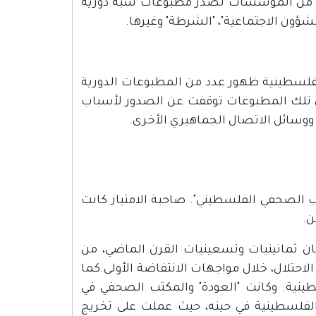
 عددا من المؤسسات تصدر مطبوعات شبه دورية
لشؤون الاجتماعية"، "الشرطة" وغيرها.
ينية عام 1994 شهدت الأراضي الفلسطينية ظهور عدد من المطبوعات الدورية
 أن تلك المطبوعات توقفت عن الصدور لأسباب
ووسائل الاتصال الجماهيري الأخرى.
ت في مدينة القدس عام 1984 عن "المكتب الصحفي الفلسطيني". صاحبة الامتياز كانت
ن.
إبان ثمانينيات وتسعينيات القرن الماضي، من
احتلال، خلال مواجهات الانتفاضة الأولى.كما
طينية. وكانت "العودة" والمكتب الصحفي في
لفلسطينية في حينه، حيث عملت على تخريج