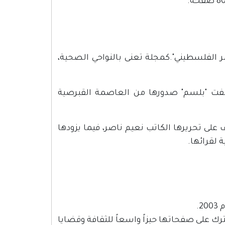
ر الفلسطيني".كمجلة تعنى بالنواحي الصحية،
ن لبنان؛ استأنفت "بلسم" صدورها من العاصمة القبرصية
لطة عام 1994 من رام الله، ويشرف على تحريرها الكاتب نعيم ناصر، فيما يزودها
 لقرائها.
.
رك على صفحاتها حيزاً واسعاً للثقافة وقضايا