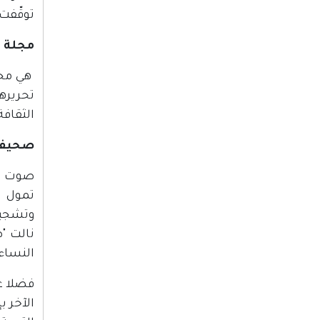
توقّفت
مجلة ا
تحريره
الثقافة
صحيفة 
صوت ال
وتشجيع
نالت "
النساء
فضلا ع
الآخر ب