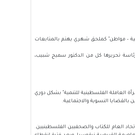
الديمقراطية – مواطن" كملحق شهري يهتم بالمتابعات
رئاسة تحريرها كل من الدكتور سميح شبيب،
جتماعية، تصدرها منذ عام 1999 "جمعية المرأة العاملة الفلسطينية للتنمية" بشكل دوري
ن بالقضايا النسوية والاجتماعية.
يروت كمجلة فصلية للاتحاد العام للكتاب والصحفيين الفلسطينيين.