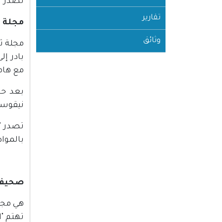
تصدر "ا
تقارير
مجلة ب
وثائق
مجلة ث
بادر إ
مع هامش
نيقوسي
بالمواض
صحيفة 
هي مجلة
تهتم "ا