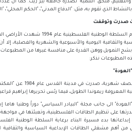
ة والتعليم، ملحق "التنمية" تصدره جامعة بير زيت. كما أن
لنشاط الذي تقوم به، مثل: "الدفاع المدني"، "الحكم المحلي"، "ا
ت صدرت وتوقفت
مع قيام السلطة الوطنية الفلسط
ية والثقافية اليومية والأسبوعية والشهرية والفصلية، إلا
بشح التمويل ووهن القدرة على منافسة غيرها من المطبوعات 
ه المطبوعات نذكر:
العودة"
مجلة نصف شهرية، صدر
ية المعروفة ريموندا الطويل، فيما رئس تحريرها إبراهيم قراعي
لعودة" الى جانب مجلة "البيادر السياسي" دوراً وطنيا هاما 
رتها على تنظيم الطاقات الفلسطينية، وتعبئتها في مواجهة ال
إبداعاتها بدء مسيرة البناء برعاية السلطة الوطنية الفلس
من أهم مشغلي الطاقات الإبداعية السياسية والثقافية ا