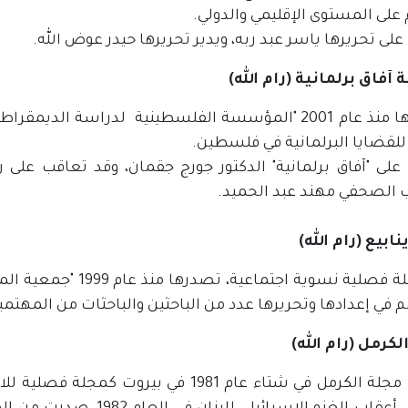
على المستوى الإقليمي والدولي.
ى تحريرها ياسر عبد ربه، ويدير تحريرها حيدر عوض الله.
آفاق برلمانية (رام الله)
تصدرها منذ عام 2001 "المؤسسة الفلسطينية لدراسة 
للقضايا البرلمانية في فلسطين.
لى "آفاق برلمانية" الدكتور جورج جقمان، وقد تعاقب على 
ب الصحفي مهند عبد الحميد.
ابيع (رام الله)
هي مجلة فصلية نسوية ا
في إعدادها وتحريرها عدد من الباحثين والباحثات من المهتمي
لكرمل (رام الله)
صدرت مجلة الكرمل في شتاء عام 1981 في ب