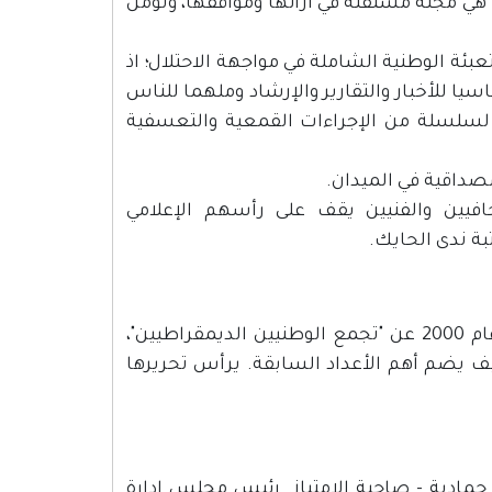
ن/ إبريل عام 1981 في مدينة القدس. هي مجلة مستقلة في آرائها ومواقفها، وتؤمن
تفاضة الفلسطينية (1987- 1993) في مجال التعبئة الوطنية الشاملة في مواجهة الاحتلال؛ اذ
آنذاك الـ 50000 نسخة مصدرا أساسيا للأخبار والتقارير والإرشاد وملهما للناس
لسلسلة من الإجراءات القمعية والتعسفية
صداقية في الميدان.
فيين والفنيين يقف على رأسهم الإعلامي
بة ندى الحايك.
هي صحيفة فلسطينية سياسية ثقافية نصف شهرية، تصدر منذ عام 2000 عن "تجمع الوطنيين الديمقراطيين"،
شيف يضم أهم الأعداد السابقة. يرأس تحريرها
دية وزوجته ليلى حمادية - صاحبة الامتياز. رئيس مجلس إدارة