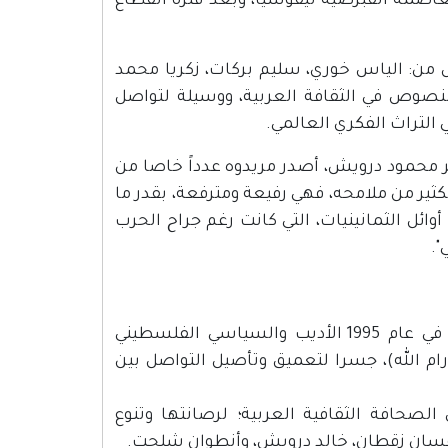
ائيلي للبنان في العام 1982، صدرت من العاصمة القبرصية نيقوسيا، وبعد فترة انقطاع
من: الياس خوري، سليم بركات، زكريا محمد
صوص في الثقافة العربية، ووسيلة لتواصل
التراث الفكري العالمي.
 رحيل مؤسسها الشاعر محمود درويش، أصدر مريدوه عدداً خاصا من
كثير من ملامحه، فهي رفيعة ومترفعة، بقدر ما
وائل الثمانينيات، التي كانت رغم جراح الحرب
".
مجلة شهرية، تعنى بالأمور الثقافية العربية والعالمية، أسسها في عام 1995 الأديب والسياسي الفلسطيني
ام الله)، جسرا لتعميق وتأصيل التواصل بين
صحافة الثقافية العربية؛ لرصانتها وتنوع
 غسان زقطان، خالد درويش، وأنطوان شلحت.