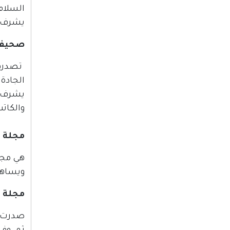
السلام 
يشرف عل
صحيفة 
الجادة 
يشرف ع
والكات
مجلة ين
ويساهم 
مجلة ا