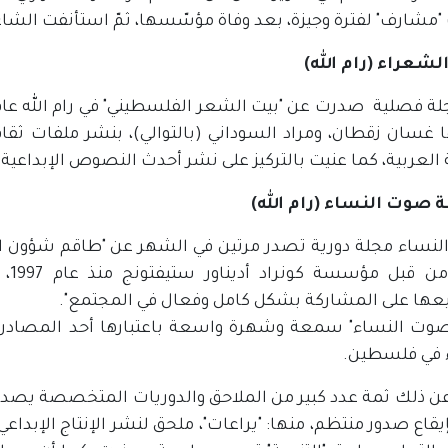
 "مشارف" لفترة وجيزة، بعد وفاة مؤسّسها، ثمّ استأنفت الشا
لشعراء (رام الله)
ا غسان زقطان، ومراد السوداني (بالتوالي)، بنشر ملفات ثق
 العربية، كما عنيت بالتركيز على نشر أحدث النصوص الإبداعية 
صوت النساء (رام الله)
نساء مجلة دورية تصدر مرتين في الشهر عن "طاقم شؤون الم
تمو
ها على المشاركة بشكل كامل وفعال في المجتمع".
صوت النساء" سمعة وشهرة واسعة باعتبارها أحد المصادر الج
 في فلسطين.
ن ذلك ثمة عدد كبير من الملاحق والدوريات المتخصصة يصدر
إيقاع صدور منتظم، منها: "يراعات"، ملحق لنشر الإنتاج الإبداعي