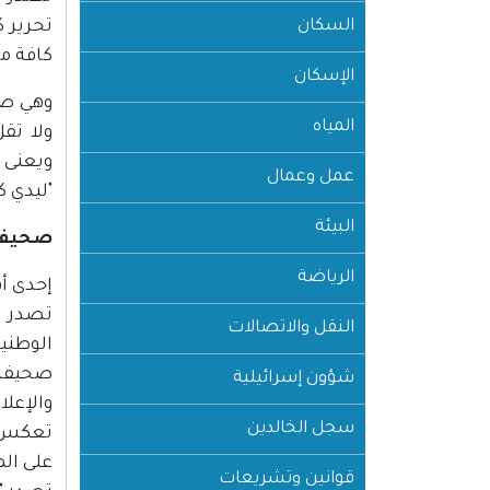
السكان
تحرير 
كافة من
الإسكان
وهي صحي
المياه
ويعنى 
عمل وعمال
"ليدي 
البيئة
صحيفة 
الرياضة
إحدى أقدم الص
النقل والاتصالات
الوطني
صحيفة 
شؤون إسرائيلية
والإعلا
سجل الخالدين
على ال
قوانين وتشريعات