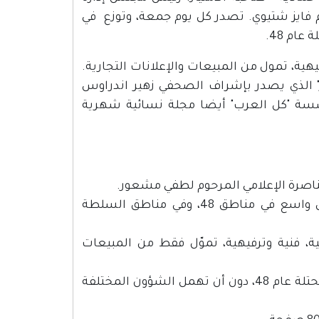
 فايز شتيوي. تصدر كل يوم جمعة، وتوزع في
ام 48.
هية، تمول من المبيعات والإعلانات التجارية.
"النصف الآخر" الذي يصدر بإشراف الصحفي زهير اندراوس
ؤسسة "كل العرب" أيضا مجلة نسائية شهرية
تصدر كل يوم جمعة، وتحررها الإعلامية فيدا مشعور، وتوزع بشكل واسع في مناطق 48، وفي مناطق السلطة
، فنية وترفيهية، تموّل فقط من المبيعات
تعكس "الصنارة" قضايا الجماهير العربية المطلبية في المناطق المحتلة عام 48، دون أن تهمل الشؤون المختلفة