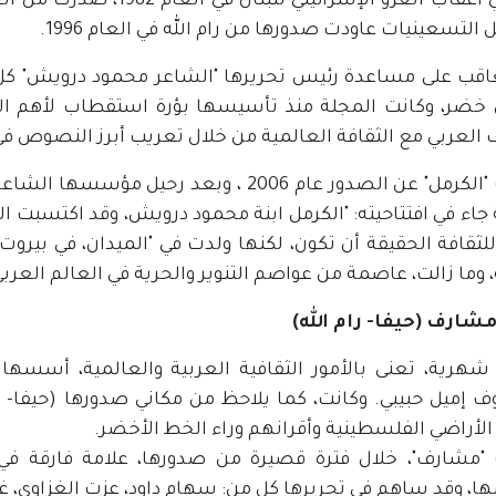
ثم، وفي أعقاب الغزو الإسر
ل التسعينيات عاودت صدورها من رام الله في العام 1996.
اقب على مساعدة رئيس تحريرها "الشاعر محمود درويش" كل 
ضر، وكانت المجلة منذ تأسيسها بؤرة استقطاب لأهم الن
العربي مع الثقافة العالمية من خلال تعريب أبرز النصوص في 
توقفت "الكرمل" عن الصدور عام 2006 ، وبعد
جاء في افتتاحيته: "الكرمل ابنة محمود درويش، وقد اكتسبت ال
لثقافة الحقيقة أن تكون، لكنها ولدت في "الميدان، في بيروت أ
، وما زالت، عاصمة من عواصم التنوير والحرية في العالم العربي
شارف (حيفا- رام الله)
ف إميل حبيبي. وكانت، كما يلاحظ من مكاني صدورها (حيفا- ر
الأراضي الفلسطينية وأقرانهم وراء الخط الأخضر.
مشارف"، خلال فترة قصيرة من صدورها، علامة فارقة في ال
، وقد ساهم في تحريرها كل من: سهام داود، عزت الغزاوي،