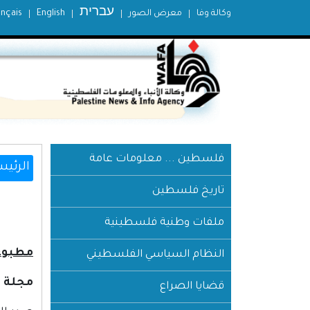
עברית
وكالة وفا
معرض الصور
English
ançais
فلسطين ... معلومات عامة
الرئيس
تاريخ فلسطين
ملفات وطنية فلسطينية
مطبوعا
النظام السياسي الفلسطيني
مجلة ا
قضايا الصراع