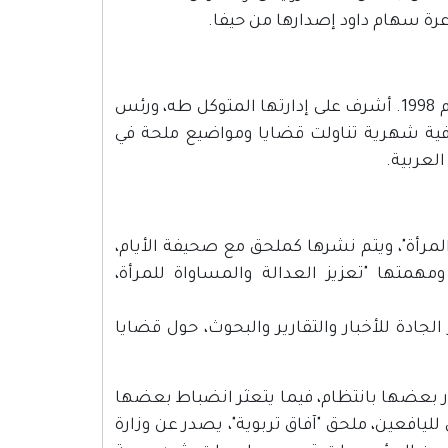
عرة سهام داود إصدارها من حيفا.
هي مجلة فصلية صدرت عن "بيت الشعر الفلسطيني" في رام الله عام 1998. أشرف على إدارتها المتوكل طه، ورئس
افية شهرية تناولت قضايا ومواضيع ملحة في
العربية.
رأة"، ويتم نشرها كملحق مع صحيفة الأيام،
ل من قبل مؤسسة كونراد أديناور ستيفتونج منذ عام 1997، ومهمتها "تعزيز العدالة والمساواة للمرأة،
ادة للأخبار والتقارير والبحوث، حول قضايا
 بعضها بانتظام، فيما يتعثر انضباط بعضها
 لليافعين، ملحق "آفاق تربوية"، يصدر عن وزارة