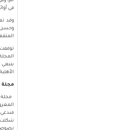
في أوائ
وقد تع
وحسن خ
المثقف 
المجلة 
ينبغي ل
الأهلية
مجلة م
المعرو
مبدعي 
شكلت "
نصوصها