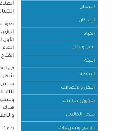
انطلاق
السكان
الشتات 
الإسكان
الوزير،
المياه
الأول ل
عمل وعمال
الفتاح
البيئة
الرياضة
شهر تش
النقل والاتصالات
تلك ال
وسميح 
شؤون إسرائيلية
هناك ش
سجل الخالدين
والأخلا
قوانين وتشريعات