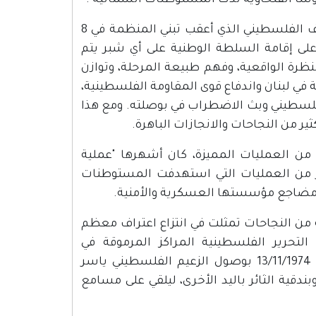
الهزة الأخرى التي تعرضت لها الثورة الفلسطينية تمثلت في الاختلاف الفلسطيني الذي أعقب تبني المنظمة في 8
 الموافقة على إقامة السلطة الوطنية على أي شبر يتم
لنظرة الواقعية، وفهم طبيعة المرحلة، وتوازن
ة في لبنان واندفاع قوى المقاومة الفلسطينية،
لفلسطيني وبث الاضطراب في بوصلته. ومع هذا
ير من النجاحات والانجازات الباهرة.
من العمليات المميزة، كان أشهرها "عملية
ة دلال المغربي عام 1978، وغيرها الكثير من العمليات التي استهدفت المستوطنات
ضت مضاجع مؤسستها العسكرية والأمنية.
من النجاحات تمثلت في انتزاع اعتراف معظم
لتحرير الفلسطينية المراكز المرموقة في
المؤسسات والمحافل الدولية الفاعلة. وتتوجت هذه النجاحات يوم 13/11/1974 بوصول الزعيم الفلسطيني ياسر
ندقية الثائر باليد الأخرى، ليلقي على مسامع