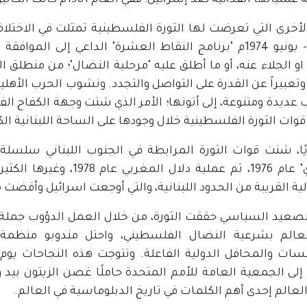
ا الفدائية ضد إسرائيل؛ ففي العام 1981م كانت الكاتيوشا الفتحاوية تدك المستوطنات الشمالية .
حزيران- يونيو 1974م "برنامج النقاط العشرة" الداعي إلى
او الجلاء عنه، أو ما أطلق عليه "مرحلية النضال"؛ من منطلق ا
وتعبيراً عن القدرة على التواصل والتجدد. ونشوب الحرب الأهلي
 عديدة ومتنوعة، إلى أتونها؛ الأمر الذي شتت وجهة الكفاح ا
ات الثورة الفلسطينية خلال وجودها على الساحة اللبنانية الكث
ا، شنت قوات الثورة المرابطة في الجنوب اللبناني سلسلة 
سافوي" عام 1976، ثم عملي
ية القريبة من الحدود اللبنانية، والتي أوجعت اسرائيل وأق
لصعيد السياسي حققت الثورة، من خلال العمل الدؤوب جملة 
عالم بشرعية النضال الفلسطيني، واحتل مندوبو منظمة ا
لى الجمعية العامة للأمم المتحدة حاملًا غصن الزيتون بيد وب
لعالم إحدى أهم الكلمات في تاريخ الدبلوماسية في العالم.