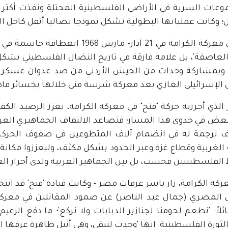
ل؛ وكانت عملياتها البطولية تشكل نموذجا نضاليا أثقل كاحل الا
لم تكن معركة الكرامة في 21 آذار- 
 وبمشاركة وحدات من الجيش الأردني من صد عدوان عسكري إس
الإسرائيلي الغازي بعد معركة شرسة مني خلالها بخسائر فاد
 الذي أحرزته حركة "فتح" في معركة الكرامة، تعزز الرصيد ال
لبعض في جدوى هذا المسار؛ فتصاعد الالتفاف الجماهيري العر
اف ترجمة له في انضمام آلاف المتطوعين في صفوف الحركة
الغربية وقطاع غزة وعبر الحدود بشكل مكثف، وليعززوا مكانة
الفلسطينيين فحسب، بل بين الجماهير العربية ولدى أحرار الع
كة الكرامة، زار ياسر عرفات مصر - وكانت قيادة 'فتح' قد ان
 المصري (جمال عبد الناصر) عن صمود المقاتلين في معركة ا
ئلاً: 'نطعم لحومنا لجنازير الدبابات ولا نركع'؛ ما دفع الزع
ثورة الفلسطينية: انها 'وجدت لتبقى، وهي أنبل ظاهرة عرفها الت