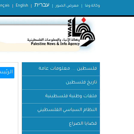
עברית
وكالة وفا
معرض الصور
English
ançais
فلسطين ... معلومات عامة
الرئيس
تاريخ فلسطين
ملفات وطنية فلسطينية
النظام السياسي الفلسطيني
قضايا الصراع