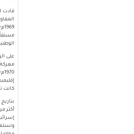
قادت ا
69
مستقلً
الوطنية
على الر
معركة 
70
إقليمي
كانت ت
وتسلم 