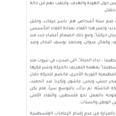
يين حول الهوية والهدف، وارتقت بهم من حالة
حتلال.
 أواخر العام 1957، حيث تم عقد لقاء ضم ستة أشخاص هم: ياسر عرفات، وخليل
يد؛ واعتبر هذا اللقاء بمثابة اللقاء التأسيسي
يان حركتنا"، وتبع ذلك انضمام أعضاء جدد منذ
ح حمود، وكمال عدوان، ومحمد يوسف النجار، وعبد
 "فلسطيننا – نداء الحياة"، التي صدرت في بيروت منذ
لسطيننا" بمهمة التعريف بالحركة ونشر فكرها
وعات التنظيمية الثورية الأخرى، فانضم للحركة خلال
صخر حبش، ويحيى عاشور، وزكريا عبد الحميد،
 الناشئة؛ ثم بدأت بالتوسع سراً، فلم يكن
جه بالعمل نحو فلسطين، والنقاء الأمني
 في الوطن والشتات.
داث ولدت شعوراً بالمرارة من عدم إقدام الزعامات الفلسطينية