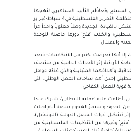
 المسلح وتعاظُم التأييد الجماهيري لنهجها
المقاوم- إلى تحقيق نصر سياسي تجلى في سيطرتها على دفة قيادة منظمة التحرير الفلسطينية في4 شباط-فبراير
شكل بالقيادة الجديدة وطناً معنوياً واحداً حراً
لسطيني؛ واتخذت 'فتح' دورها حاضنة للوحدة
نة والاقتتال.
، إلا أنها تعرضت لكثير من الانتكاسات؛ فبعد
حة الأردنية إثر الأحداث الدامية من منتصف
فدائية، وأهدافهما المتباينة والذي غذته عوامل
سطيني إحدى أهم ساحات العمل الوطني، التي
 قوية للعمل الكفاحي.
الجنوب اللبناني، أطلقت عليه 'عملية الليطاني'، شارك فيها
نيةً عن الحدود؛ واستمرّ الهجوم سبعة أيام احتلت
ترات، لتنسحب بعدها إثر تشكيل قوات الفصل الدولية (اليونيفيل)،
 "فتح" وغيرها من التنظيمات الفلسطينية من