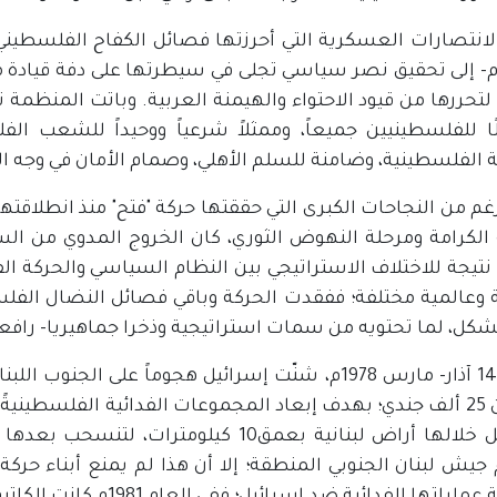
لانتصارات العسكرية التي أحرزتها فصائل الكفاح الفلسطيني
19م؛ لتحررها من قيود الاحتواء والهيمنة العربية. وباتت المنظمة ت
ا للفلسطينيين جميعاً، وممثلاً شرعياً ووحيداً للشعب الف
 الفلسطينية، وضامنة للسلم الأهلي، وصمام الأمان في وجه الفت
غم من النجاحات الكبرى التي حققتها حركة "فتح" منذ انطلاقتها
الكرامة ومرحلة النهوض الثوري، كان الخروج المدوي من السا
19م؛ نتيجة للاختلاف الاستراتيجي بين النظام السياسي والحركة ال
ة وعالمية مختلفة؛ ففقدت الحركة وباقي فصائل النضال الفل
شكل، لما تحتويه من سمات استراتيجية وذخرا جماهيريا- رافعة
بتاريخ 14 آذار- مارس 1978م، شنّت إسرائيل هجوماً على 
أكثر من 25 ألف جندي؛ بهدف إبعاد المجموعات الفدائية الفلسطي
إسرائيل خلالها أراض لبنانية بعمق10 كيلوم
جيش لبنان الجنوبي المنطقة؛ إلا أن هذا لم يمنع أبناء حركة