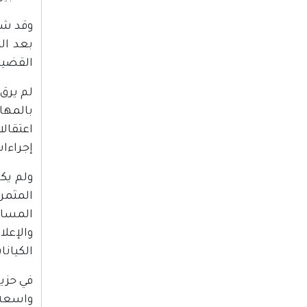
بعد ال
القضية 
لم يرق
بالمها
اعتقال
إجراءا
ولم يك
المثمر
المسار
والإعلا
الكيانا
واسعة 