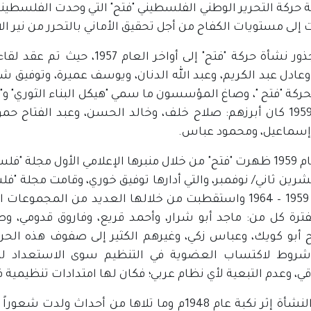
ة حركة التحرير الوطني الفلسطيني "فتح" التي وحدت الفلسطين
إلى مستويات الكفاح من أجل تحقيق الأماني بالتحرر من نير الا
تعود جذور نشأة حركة "فتح" إلى
 وعادل عبد الكريم، وعبد الله الدنان، ويوسف عميرة، وتوفيق شد
حركة "فتح "، وصاغ المؤسسون ما سمي "هيكل البناء الثوري" و"ب
العام 1959 كان أبرزهم: صلاح خلف، وخالد الحسن، وعبد الفتا
 إسماعيل، ومحمود عباس.
في العام 1959 ظهرت "فتح" من خلال منبرها الإعلامي الأول مجلة
رين ثاني/ نوفمبر، والتي أدارها توفيق خوري، وقامت مجلة "ف
ما بين 1959 – 1964 واستقطبت من خلالها العديد من المجم
فترة كل من: ماجد أبو شرار، وأحمد قريع، وفاروق قدومي، و
أبو كويك، وعباس زكي، وغيرهم الكثير إلى صفوف هذه الحركة
روط لاكتساب العضوية في التنظيم سوى الاستعداد للتو
قي، وعدم التبعية لأي نظام عربي؛ فكان لها امتدادات تنظيمية
جاءت النشأة إثر نكبة عام 1948م وما تلاها من أح