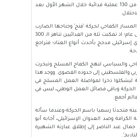
والمجموعات السرية في الأراضي الفلسطينية المحتلة ونفذت أكثر من 130 عملية فدائية خلال الشهر الأول بعد
حتلال.
مارس 1968 انعطافة حاسمة في المسار الكفاحي لحركة 'فتح' وجناحها الضارب
'قوات العاصفة'، بل علامة فارقة في تاريخ النضال الفلسطيني بشكل عام؛ اذ تمكنت ثلة من الفدائيين تناهز الـ 300
رائيلي مدجج بأحدث أنواع العتاد؛ فتراجع
حة.
كفاحي والسياسي لنهج الكفاح المسلح وتبخرت
بي والفلسطيني إلى حدوده القصوى. ووجد هذا
 ليشكلوا ذخرا لمواصلة العمل المسلح في
 الحركة وباقي فصائل العمل الوطني، ليس في
الم أجمع.
تخبته متحدثا رسميا باسم الحركة-وعندما سأله
لكرامة وصد العدوان الإسرائيلي، أجابه أبو
يم جمال عبد الناصر إلى إطلاق عبارته الشهيرة
اريخ'.