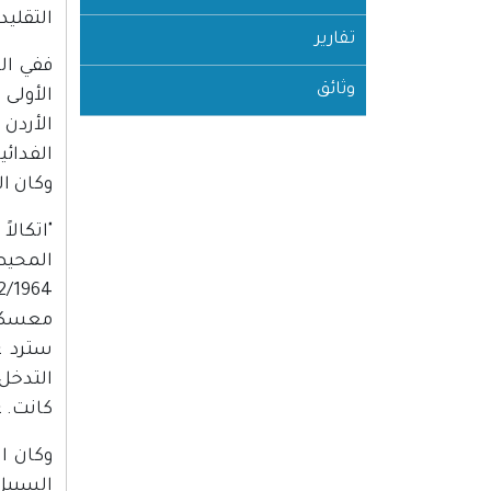
التقليد
تقارير
وثائق
الأولى
الأردن
الفدائي
وكان ال
"اتكالا
المحيط 
معسكرات
سترد ع
التدخل
كانت. ع
وكان ال
السبيل 