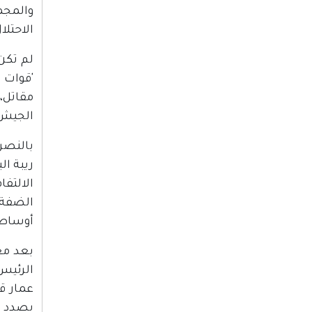
الاحتلا
مقاتل،
الجيش 
بالنصر
ريبة ا
الالتف
الضفة 
أوساط 
بعد معر
الرئيس
عمار قا
بصدد ال