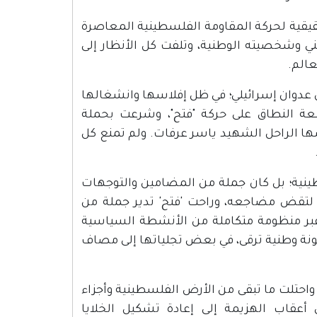
كة "فتح" بالكفاح المسلح، في يناير 1965، ولادة حقيقية لحركة المقاومة الفلسطينية المعاصرة
ني وشخصيته الوطنية، وتلفت كل الأنظار إلى
عالم.
عدوان إسرائيلي؛ في ظل إفلاسها وانشغالها
ة النطاق على حركة "فتح"، وشرعت بحملة
 الراحل الشهيد ياسر عرفات. ولم تمنع كل
نية؛ بل كان جملة من المضامين والتوجهات
 لتقض مضاجعه، وراحت 'فتح' تدير جملة من
عبر منظومة متكاملة من الأنشطة السياسية
ينونة وطنية ترقى، في بعض تجلياتها إلى مصاف
ية الرسمية، واحتلت ما تبقى من الأرض الفلسطينية وأجزاء
أعقاب الهزيمة إلى إعادة تشكيل الخلايا