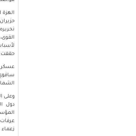
مواصلة عملياته
تحريره 
القوى، 
لأسباب
حققت قو
عسكريً
الشمال
وعلى ا
دول ال
عرفات إ
زعماء ا