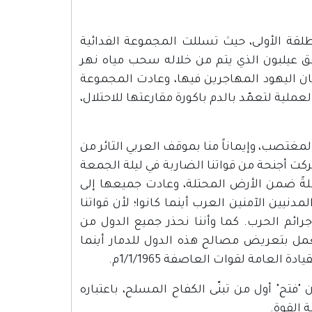
1965م كانت البداية وكانت الطلقة الأولى، حيث تسللت المجموعة الفدائية
فق عيلبون الذي يتم من خلاله سحب مياه نهر
ان اليهود المهاجرين فيها، وعادت المجموعة
ملية لتعمّد بالدم باكورة مقارعتها للاحتلال،
 المغتصب، وإيماناً منا بموقف العربي الثائر من
تحركت أجنحة من قواتنا الضاربة في ليلة الجمعة
بة منها كاملةً ضمن الأرض المحتلة، وعادت جميعها إلى
دنيين الآمنين العرب أينما كانوا؛ لأن قواتنا
رائم الحرب. كما وأننا نحذر جميع الدول من
عمل بتعريض مصالح هذه الدول للدمار أينما
عامة لقوات العاصفة 1/1/1965م.
 "فتح" أول من تبنّى الكفاح المسلح، باعتباره
 القوة.