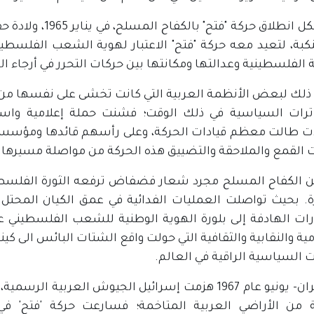
وقد شكل انطلاق حر
نكبة، لتعيد معه حركة "فتح" الاعتبار لهوية الشعب الفلسطي
الفلسطينية وعدالتها ومكانتها بين حركات التحرر في أرجاء ال
 ذلك لبعض الأنظمة العربية التي كانت تخشى على نفسها من 
ترات السياسية في ذلك الوقت؛ فشنت حملة إعلامية واسع
ات طالت معظم قيادات الحركة، وعلى رأسهم قائدها ومؤسسها
ت القمع والملاحقة والتضييق هذه الحركة من مواصلة مسيرها.
ن الكفاح المسلح مجرد شعار فضفاض ترفعه الثورة الفلسطي
ة. بحيث تواصلت العمليات الفدائية في عمق الكيان المحتل
ات الهادفة إلى بلورة الهوية الوطنية للشعب الفلسطيني 
مية والنقابية والثقافية التي حولت واقع الشتات البائس الى ك
ت السياسية الراقية في العالم.
في حزيران- يونيو عام 1967 هزمت إسرائيل الجيوش العرب
من الأراضي العربية المتاخمة؛ فسارعت حركة 'فتح' في 