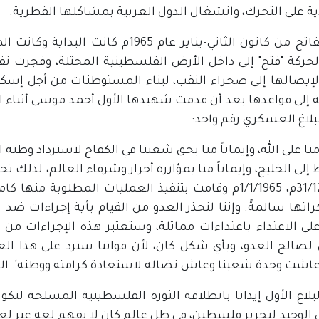
ية على التحرك، وانشغال الدول العربية بمشاكلها القطرية.
ففي الفاتح من كانون الثاني-يناير عام 
 لحركة "فتح" إلى داخل الأرض الفلسطينية المحتلة، وفجرت ن
 لإيصالها إلى صحراء النقب، لبناء المستوطنات من أجل إسك
ة إلى قواعدها بعد أن قدمت شهيدها الأول أحمد موسى أثناء الع
بلاغ العسكري رقم واحد:
ً منا على الله، وإيماناً منا بحق شعبنا في الكفاح لاسترداد وطنه
إلى الخليج، وإيماناً منا بمؤازرة أحرار وشرفاء العالم، لذلك 
31/12/1964م، 1/1/1965م وقامت بتنفيذ العمليات المطلو
ها سالمةً. وإننا لنحذر العدو من القيام بأية إجراءات ضد الم
لى الاعتداء باعتداءات مماثلة، وستعتبر هذه الإجراءات من ج
 لصالح العدو، وبأي شكل كان، لأن قواتنا سترد على هذا ال
اشت وحدة شعبنا وعاش نضاله لاستعادة كرامته ووطنه'. القيادة ال
بلاغ الأول إيذانا بانطلاقة الثورة الفلسطينية المسلحة لتكون
الوحيد لتحرير فلسطين، في ظل عالم كان لا يفهم لغة غير لغة