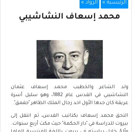
الرئيسية »
الرواد »
محمد إسعاف النشاشيبي
ولد الشاعر والخطيب محمد إسعاف عثمان
النشاشيبي في القدس عام 1882، وهو سليل أسرة
عريقة كان جدها الأول احد رجال الملك الظاهر "جقمق".
التحق محمد إسعاف بكتاتيب القدس، ثم انتقل إلى
بيروت للدراسة في "دار الحكمة" حيث مكث أربع سنوات.
وألمّ خلال دراسته في بيروت باللغة الفرنسية الماما