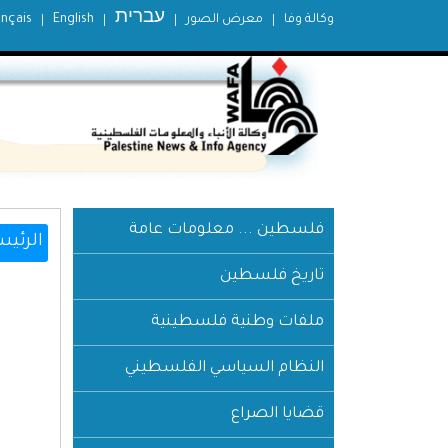
עברית
وكالة وفا
معرض الصور
English
ançais
فلسطين ... معلومات عامة
الرئيس
تاريخ فلسطين
ملفات وطنية فلسطينية
النظام السياسي الفلسطيني
قضايا الصراع