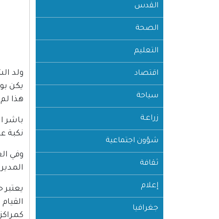
القدس
الصحة
التعليم
اقتصاد
يكن بو
سياحة
هذا لم 
زراعـة
باشر ال
نكبة عام 1948، هاجر من حيفا وجموع غفيرة الى الشتات
شؤون اجتماعية
وفي الع
ثقافة
المديري
إعلام
يعتبر 
القيام
جغرافيا
كمراكز