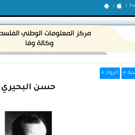
Fr
ية »
الرواد »
حسن البحيري