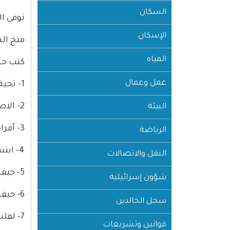
السكان
توفي الش
الإسكان
منح الشا
المياه
كتب حس
عمل وعمال
1- تحية الهجرة – مطبعة لجنة التأليف والترجمة – القاهرة عام 1943
2- الاصائل والأسحار – شعر القاهرة عام 1943.
البيئة
3- أفراح الربيع – شعر – القاهرة عام 1944.
الرياضة
4- ابتسام الضحى – القاهرة عام 1946.
النقل والاتصالات
5- حيفا في القلب – عام 1973.
شؤون إسرائيلية
6- حيفا في سواد العيون – دمشق – عام 1973.
سجل الخالدين
7- لفلسطين اغني – شعر - دمشق عام 1979.
قوانين وتشريعات