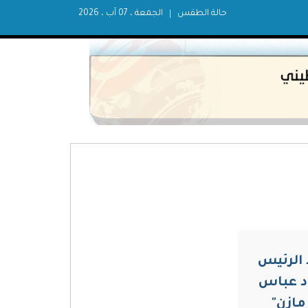
حالة الطقس
الجمعة ، 07 آب ، 2026
الرئيس
 عباس
 مازن"