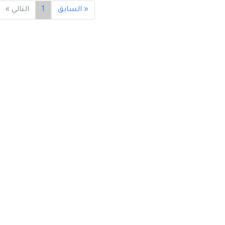
« السابق
1
التالي »