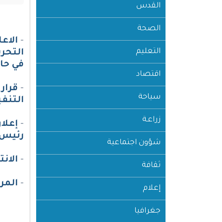
القدس
الصحة
-
التعليم
التحر
في حا
اقتصاد
-
قرار
سياحة
التنف
زراعـة
-
رئيس 
شؤون اجتماعية
-
الانت
ثقافة
-
المر
إعلام
جغرافيا