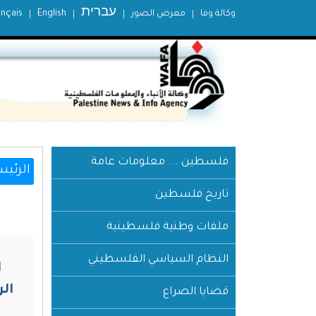
עברית
وكالة وفا
معرض الصور
English
ançais
فلسطين ... معلومات عامة
الرئيس
تاريخ فلسطين
ملفات وطنية فلسطينية
النظام السياسي الفلسطيني
ا
الرئ
قضايا الصراع