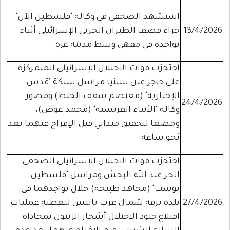
استشهد الصحفي في وكالة "فلسطين الآن"
13/4/2026
جراء قصف الطيران الحربي الإسرائيلي أثناء
تواجده في مقهى وسط مدينة غزة.
احتجزت قوات الاحتلال الإسرائيلي المتمركزة
على حاجز عين سينيا مراسل شبكة "قدس
الإخبارية" (معتصم سقف الحيط) ومصور
24/4/2026
وكالة "الأنباء الفرنسية" (محمد عوض)،
وخضعا لتحقيق ميداني قبل الإفراج عنهما بعد
نحو ساعة.
احتجزت قوات الاحتلال الإسرائيلي الصحفي
الحر عبد الله البحش ومراسل "فلسطين
بوست" (مجاهد طبنجة) خلال تواجدهما في
27/4/2026
بلدة برقه شمال غرب نابلس لتغطية عمليات
اقتلاع جنود الاحتلال أشجار الزيتون بمحاذاة