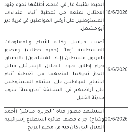
الحيط بقنبلة غاز في قدمه، أطلقها نحوه جنود
16/6/2026
الاحتلال لمنعه من تغطية أنباء اعتداءات
المستوطنين على أرضي المواطنين في قرية دير
أبو مشعل.
أصيب مراسل وكالة الأنباء والمعلومات
الفلسطينية "وفا" (حمزة حطاب) ومصور
تلفزيون فلسطين (إياد الهشلمون) بالاختناق
جراء إطلاق جنود الاحتلال الإسرائيلي قنابل
19/6/2026
الغاز نحوهما لمنعهما من تغطية أنباء
احتجاج المواطنين على استيلاء المستوطنين
على أراضيهم في المنطقة "طاروسة" جنوب
مدينة الخليل.
استشهد مصور قناة "الجزيرة مباشر" (أحمد
20/6/2026
وشاح) جراء قصف طائرة استطلاع إسرائيلية
المنزل الذي كان فيه في مخيم البريج.