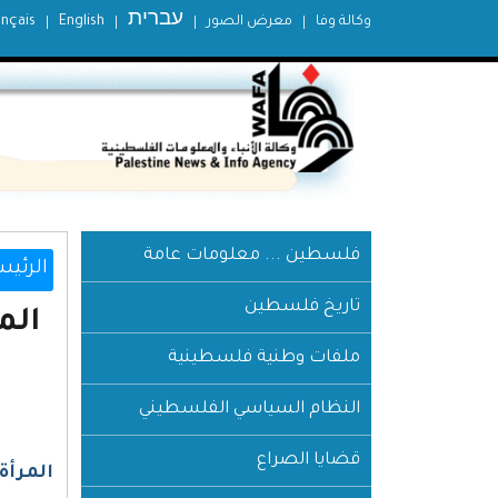
עברית
وكالة وفا
معرض الصور
English
ançais
فلسطين ... معلومات عامة
الرئيس
تاريخ فلسطين
الم
ملفات وطنية فلسطينية
النظام السياسي الفلسطيني
قضايا الصراع
المرأة