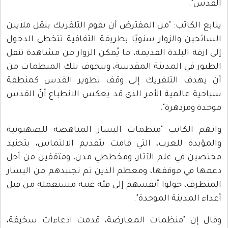
القدس".
يتابع الكاتب: "من المفترض أن يقوم التلفريك بنقل ملايين
السائحين والزوار سنويًا بطريقة التفافية تتخطى الدخول
إلى ازقة البلدة القديمة، ما يُمكن الزوار من مشاهدة تنقل
الطيور في المدينة المقدسة، وتتخوف تلك المنظمات من
أن يهدف التلفريك إلى وقف تطوير القدس كمنطقة
سياحية عالمية الأمر الذي قد يعكس الانطباع أنّ القدس
موحدة ومزدهرة".
واتهم الكاتب "منظمات اليسار المناهضة للصهيونية
والمؤيدة للعرب، التي قامت بتقديم الالتماس، بتجنيد
مختصين في علم الآثار، ومخططي مدن، ومثقفين من أجل
دعمها في موقفها، ومعظم الذين تم تجنيدهم من اليسار
المتطرف، حولوا أنفسهم إلى فئة غبية مستعملة من قبل
أعداء المدينة الموحدة".
وقال إن "منظمات المعارضة، قدمت ادعاءات سخيفة،