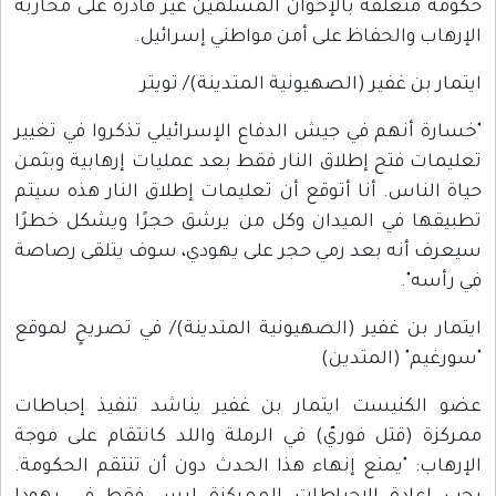
حكومة متعلقة بالإخوان المسلمين غير قادرة على محاربة
الإرهاب والحفاظ على أمن مواطني إسرائيل.
ايتمار بن غفير (الصهيونية المتدينة)/ تويتر
"خسارة أنهم في جيش الدفاع الإسرائيلي تذكروا في تغيير
تعليمات فتح إطلاق النار فقط بعد عمليات إرهابية وبثمن
حياة الناس. أنا أتوقع أن تعليمات إطلاق النار هذه سيتم
تطبيقها في الميدان وكل من يرشق حجرًا ويشكل خطرًا
سيعرف أنه بعد رمي حجر على يهودي، سوف يتلقى رصاصة
في رأسه".
ايتمار بن غفير (الصهيونية المتدينة)/ في تصريحٍ لموقع
"سورغيم" (المتدين)
عضو الكنيست ايتمار بن غفير يناشد تنفيذ إحباطات
ممركزة (قتل فوريّ) في الرملة واللد كانتقام على موجة
الإرهاب: "يمنع إنهاء هذا الحدث دون أن تنتقم الحكومة.