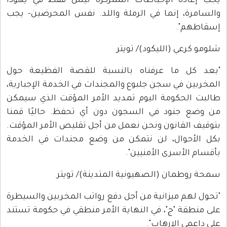
يجب إعادة الإحباطات الممركزة ليس فقط في يهودا
والسامرة، إنما في الرملة واللد. نفس المحرضين- يجب
إسقاطهم".
شلومو كرعي (الليكود)/ تويتر
"بعد كل ما عرفناه بالنسبة للقصة الفظيعة حول
المخربين في سجن جلبوع والمجندات في الخدمة الإجبارية،
طالبت الحكومة اليوم تمديد الأمر المؤقت الذي سيمكن
من وضع جنود في السجون دون أي تحفظ. حاليًا قمنا
بتوقيف القانون ونحن نعمل من أجل تقليص الأمر المؤقت.
بكل الأحوال، لن نتمكن من وضع مجندات في الخدمة
بأقسام الأسرى الأمنيين".
سمحة روطمان (الصهيونية المتدينة)/ تويتر
"تحول لهم ميزانية من أجل دفع رواتب المخربين والسيطرة
على منطقة "ج"، في النهاية الأمر منطقي في حكومة تستند
على داعمي الإرهاب".