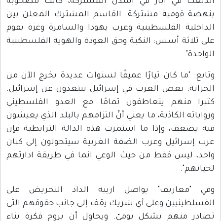
اندلعت في أيار في المدن المشتركة، كانت مصحوبة
بنهضة قومية مشتركة. القاسم المشترك المعلن بين
الداخلية الفلسطينية وعرب يهودا والسامرة وغزة يقوم
على ثلاثة أسس: النكبة وحق العودة والهوية الفلسطينية
الواحدة".
وتابع: "ما كان تيارًا عميقًا لسنوات عديدة يخرج الآن من
الخزانة: بعض العرب في إسرائيل يبتعدون عن إسرائيل.
كثيرا منهم يتعاطفون تمامًا مع العدو الفلسطيني
ورواياته الكاذبة، ما يعني أنّ التزامهم بالبلد الذي يعيشون
فيه يضعف، وإذا ما استمرت هذه الدالة الترابطية فإن
عرب إسرائيل وعرب الضفة الغربية سيتحولون إلى كيان
واحد، ليس فقط من حيث الوعي انما في طريقة ادارتهم
لحياتهم".
وفي "معاريف" يواصل ارييه الداد التحريض على
الفسلطينيين وعلى أي شريك يقف إلى جانب حقوقهم التي
تصادر منهم بشكل يوميّ. ويحاول أن يروج فكرة بناء