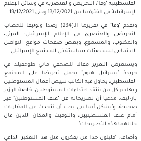
الفلسطينية "وفا"، التحريض والعنصرية في وسائل الإعلام
الإسرائيلية في الفترة ما بين 13/12/2021 وحتى 18/12/2021.
وتقدم "وفا" في تقريرها الـ(234) رصدا وتوثيقا للخطاب
التحريضي والعنصري في الإعلام الإسرائيلي: المرئي،
والمكتوب، والمسموع، وبعض صفحات مواقع التواصل
الاجتماعي لشخصيّات سياسيّة في المجتمع الإسرائيلي.
ويستعرض التقرير مقالا للصحفي ماتي طوخفيلد في
جريدة "يسرائيل هيوم" يحمل تحريضا على المجتمع
الفلسطيني، يحاول فيه الكاتب تبييض أعمال المستوطنين
ويهاجم كل من ينتقد اعتداءات المستوطنين، خاصة الوزير
بار-ليف، مدعيا أن تصريحاته عن "عنف المستوطنين" غير
صحيحة، و"بشكل أساسي يجب أن نتحدث عن المقارنات
أمام عنف الفلسطينيين، والتوقيت والمكان اللذين قال
خلالهما هذه التصريحات".
وأضاف: "قليلون جدا من يفكرون مثل هذا التفكير الداعي