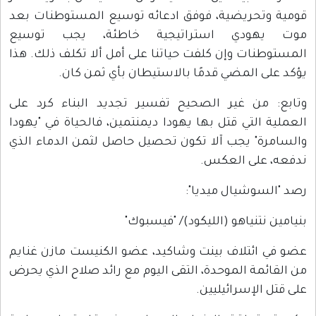
قومية وتحريضية، فوفق ادعائه توسيع المستوطنات بعد
موت يهودي استراتيجية خاطئة، يجب توسيع
المستوطنات وإن كلفت حياتنا على أمل ألا تكلف ذلك. هذا
يؤكد على المضي قدمًا بالاستيطان بأي ثمن كان.
وتابع: من غير الصحيح تفسير تجديد البناء كرد على
العملية التي قتل بها يهودا ديمنتمين، فالحياة في "يهودا
والسامرة" يجب آلا تكون تحصيل حاصل لثمن الدماء الذي
ندفعه، على العكس.
رصد "السوشيال ميديا":
بنيامين نتنياهو (الليكود)/ "فيسبوك"
عضو في ائتلاف بينت وشاكيد، عضو الكنيست مازن غنايم
من القائمة الموحدة، التقى اليوم مع رائد صلاح الذي يحرض
على قتل الإسرائيليين.