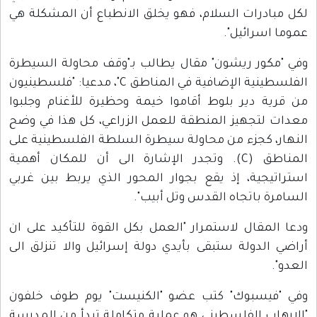
لكل مبادرات السلام، فهو يخلق الانطباع أن المشكلة هي
عموما اسرائيل".
وفي "مكور ريشون" مقال يطالب بـ"وقف محاولة السيطرة
الفلسطينية الإضافية في المناطق C"، مدعيا: "فلسطينيون
من قرية دير بلوط أقاموا خيمة وحظيرة للأغنام وجلبوا
معدات لتجهيز المنطقة للعمل الزراعي، كل هذا في وضح
النهار، كجزء من محاولة سيطرة السلطة الفلسطينية على
المناطق (C). وتجدر الإشارة الى أن للمكان أهمية
استراتيجية، إذ يقع بجوار المحور الذي يربط بين غربي
السامرة باتجاه القدس وتل أبيب".
ودعا المقال لاستمرار "العمل بكل القوة للتأكيد على ان
أراضي الدولة ستبقى بأيدي دولة إسرائيل والا تنزلق الى
العدو".
وفي "فيسبوك" كتب عضو "الكنيست" يوم طوف خلفون
"الإرهاب الفلسطيني هو عملية متكاملة تبدأ من المدرسة