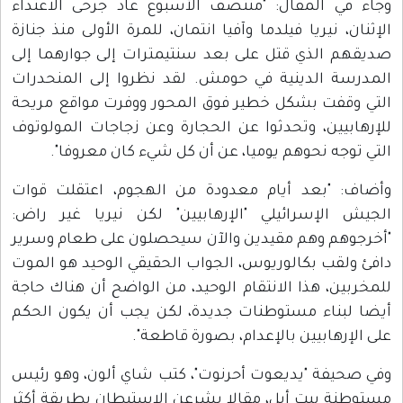
وجاء في المقال: "منتصف الأسبوع عاد جرحى الاعتداء
الإثنان، نيريا فيلدما وآفيا انتمان، للمرة الأولى منذ جنازة
صديقهم الذي قتل على بعد سنتيمترات إلى جوارهما إلى
المدرسة الدينية في حومش. لقد نظروا إلى المنحدرات
التي وقفت بشكل خطير فوق المحور ووفرت مواقع مريحة
للإرهابيين، وتحدثوا عن الحجارة وعن زجاجات المولوتوف
التي توجه نحوهم يوميا، عن أن كل شيء كان معروفا".
وأضاف: "بعد أيام معدودة من الهجوم، اعتقلت قوات
الجيش الإسرائيلي "الإرهابيين" لكن نيريا غير راض:
"أخرجوهم وهم مقيدين والآن سيحصلون على طعام وسرير
دافئ ولقب بكالوريوس، الجواب الحقيقي الوحيد هو الموت
للمخربين، هذا الانتقام الوحيد، من الواضح أن هناك حاجة
أيضا لبناء مستوطنات جديدة، لكن يجب أن يكون الحكم
على الإرهابيين بالإعدام، بصورة قاطعة".
وفي صحيفة "يديعوت أحرنوت"، كتب شاي ألون، وهو رئيس
مستوطنة بيت أيل، مقالا يشرعن الاستيطان بطريقة أكثر