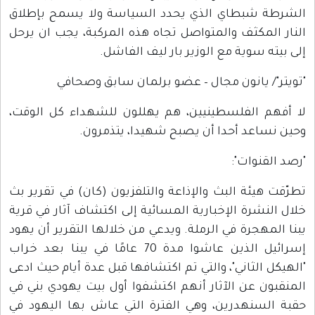
الشرطة شبطاي الذي يحدد السياسة ولا يسمح بإطلاق
النار المكثف والمتواصل تجاه هذه المركبة، يجب ان يرحل
إلى بيته سوية مع الوزير بار ليف الفاشل.
"تويتر"/ يانون مجال – عضو برلمان سابق وصحافي
لا أفهم الفلسطينيين، هم يهللون للشهداء كل الوقت،
وحين نساعد أحدا أن يصبح شهيدا، يتذمرون.
"رصد القنوات":
تطرّقت هيئة البث والإذاعة والتلفزيون (كان) في تقرير بث
خلال النشرة الإخبارية المسائية إلى اكتشاف آثار في قرية
يبنا المهجرة في الرملة. ويدعي من خلالها التقرير أن يهود
إسرائيل الذين عاشوا مدة 70 عامًا في يبنا بعد خراب
"الهيكل الثاني"، والتي تم اكتشافها قبل عدة أيام حيث ادعى
المنقبون عن الآثار أنهم اكتشفوا أول بيت يهودي بني في
حقبة السنهدرين، وهي الفترة التي عاش بها اليهود في