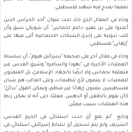
تعليقا يمدح فيه شهيد فلسطيني.
وجاء في المقال الذي جاء تحت عنوان "أحد الحراس الذين
أعتدوا على بن غفير- داعم لحماس": أن شويكي سبق وأن
كتب تدوينة على إحدى الشبكات الاجتماعية أثنى فيها على
"إرهابي" فلسطيني.
وجاء في مقال آخر على صحيفة "يسرائيل هيوم"، أن سلسلة
العمليات الأخيرة في "يهودا والسامرة" وشرق القدس غير
متعلقة بحماس، ولا ايضًا بالجهاد الإسلاميّ، بل المنفذون
للعمليات لا ينتمون لأي تنظيمات، وعلى الغالب هم شبان
فلسطينيين ينفذون إرهابًا غير منظم، ويمكن القول "بدائيّ"
كأن يقوم بالطعن أو الدهس. فعليًا، حتى أنه لا يمكن ربط
هذه العمليات بسبب معيّن.
وتابع: "لم يقع أي حدث استثنائي في الحرم القدسي
الشريف، ولم يتم تسجيل أي نشاط إسرائيلي استثنائي في