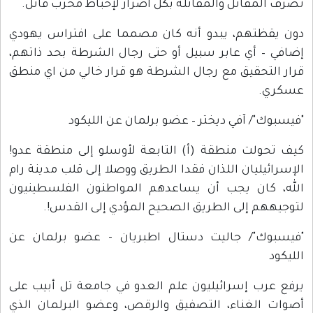
تصرف المقاتل والمقاتلة بكل اصرار لإحباط مخرب قاتل.
دون يقظتهم، يبدو أنه كان مصمما على افتراس يهودي
إضافي – أي عابر سبيل أو حتى رجال الشرطة بحد ذاتهم،
قرار التحقيق مع رجال الشرطة هو قرار خالي من اي منطق
عسكري.
"فيسبوك"/ آفي ديختر – عضو برلمان عن الليكود
كيف تحولت منطقة (أ) التابعة لأوسلو إلى منطقة عدو!
الإسرائيليان اللذان فقدا الطريق ووصلا إلى قلب مدينة رام
الله، كان يجب أن يساعدهم المواطنون الفلسطينيون
لتوجيههم إلى الطريق الصحيح المؤدي إلى القدس!.
"فيسبوك"/ جاليت دستال اطبريان - عضو برلمان عن
الليكود
يرفع عرب إسرائيليون علم العدو في جامعة تل أبيب على
أصوات الغناء، التصفيق والرقص، وعضو البرلمان الذي