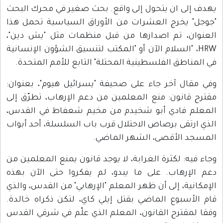
يهدف إلى ان يتحول إلى واقع. بحث صغير في محرك البحث
"جوجل" يخرج العشرات من الأوراق السياسية تحمل هذا
العنوان، تم اصدارها من قبل منظمات مثل "يش دين"،
HRW، "السلام الآن أو "المكتب لتنسيق الشؤون الإنسانية
في المناطق الفلسطينية المحتلة" التابع للأمم المتحدة.
وفي مقال آخر جاء على صحيفة "يسرائيل هيوم"، بعنوان:
مقترح قانون: منع المعلمين من دعم الإرهاب، تطرّق إلى
المعلم فادي أبو شخيدم من مخيم شعفاط في القدس،
الذي ارتقى برصاص الاحتلال قرب باب السلسلة، أحد أبواب
المسجد الأقصى، الشهر الماضي.
وجاء فيه: لكثرة الغرابة، لا يوجد قانون يمنع المعلمين من
دعم الإرهاب. على ما يبدو، لم يفكروا حتى الآن بهذه
الإمكانية، إلى أن ظهر المعلم "الإرهابي" من القدس، والذي
قام الأسبوع الماضي بقتل إيلي كاي، لتكن ذكراه خالدة.
وفقا لمقترح القانون، المعلم الذي علّم في شرقي القدس