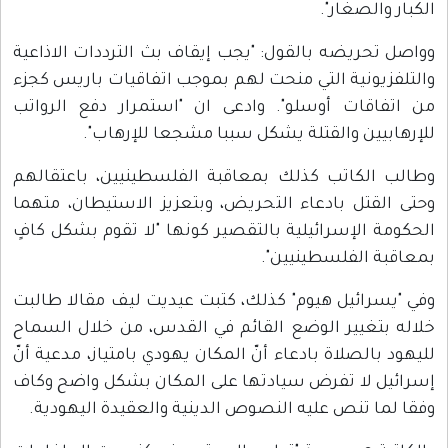
الكبار والصغار".
وواصل تحريضه بالقول: "يجب إيقاف بث الترددات الاذاعية
والتلفزيونية التي منحت لهم بموجب اتفاقيات باريس كجزء
من اتفاقات أوسلو". وادعى ان "استمرار دفع الرواتب
للإرهابيين والقتلة يشكل سببا مشجعا للإرهاب".
وطالب الكاتب كذلك بمعاقبة الفلسطينيين، باعتقالهم
وحتى القتل بادعاء التحريض، وبتعزيز الاستيطان، متهما
الحكومة الإسرائيلية بالتقصير كونها "لا تقوم بشكل كافٍ
بمعاقبة الفلسطينيين".
وفي "يسرائيل هيوم" كذلك، كتبت عيديت ليف مقالا طالبت
خلاله بتغيير الوضع القائم في القدس، من خلال السماح
لليهود بالصلاة بادعاء أنّ المكان يهودي بامتياز، مدعية أنّ
إسرائيل لا تفرض سيادتها على المكان بشكل واضح وكاف
وفقا لما تنص عليه النصوص الدينية والعقيدة اليهودية.