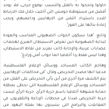
حاولوا ونجحوا به بالقتل والتسبب بوقوع جرحى، فلا يوجد
أفضل من مستوطنة حومش التي أخليت خلال فك الارتباط
للبدء باسترداد الثمن من الارهابيين وداعميهم، ويجب
إعادة بنائها على الفور".
وتابع: "هذا سيكون الجواب الصهيوني المناسب والعودة
لبداية الصهيونية حين تعرض الاستيطان العبري لهجمات
عصابات عربية، والإجابة كانت بمزيد من نقاط الاستيطان،
وهذا ليس فقط ردا أخلاقيا انما جواب أمني ورادع".
وهاجم الكاتب المساجد ووسائل الإعلام الفلسطينية،
مدعيا انها مصدر التحريض، وقال: "في محاكمات الإرهابيين
يتم الكشف مرة أخرى من أين يأتي التحريض على القتل، من
المساجد ووسائل الإعلام الفلسطينية التي تحظى بمظلة
حماية مشوهة أخلاقيا باسم حرية الرأي. حرية الرأي ليست
حرية التحريض ضدنا في محطات الإذاعة والتلفزيون، في
المقابلات والبرامج التي يشيدون بها بقتلة اليهود من