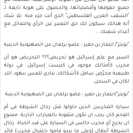
انت مدعو لأن تتنازل عن الهوية الإسرائيلية المحتلة، مع
جميع حقوقها وأفضلياتها، والحصول على هوية تابعة لـ
"الشعب العربي الفلسطيني" الذي أنت جزء منه. بلا شك
أنه هنالك سيكون لك حق التعبير عن الرأي والتماثل مع
أعداء شعبك...
"تويتر"/ ايتمار بن جفير – عضو برلمان عن الصهيونية الدينية
السير مع علم إسرائيل هو تحريض؟؟؟ التحريض هو أن
مخرب كأمثالك موجود في كنيست إسرائيل. في دولة
طبيعية محرّض سافل كأشكالك، ينادي للمس بيهود اللد
لكان في السجن.
"تويتر"/ايتمار بن جفير – عضو برلمان عن الصهيونية الدينية
سيارة المخربين الذين حاولوا قتل رجال الشرطة في أم
الفحم كان يجب ان تكون مثقوبة بالعيارات النارية. ممنوع
ان يخرج أي مخرب جالس في السيارة على قيد الحياة. رجال
الشرطة أبطال (وعلى ما يبدو قاموا باغتيال مخرب) قائد