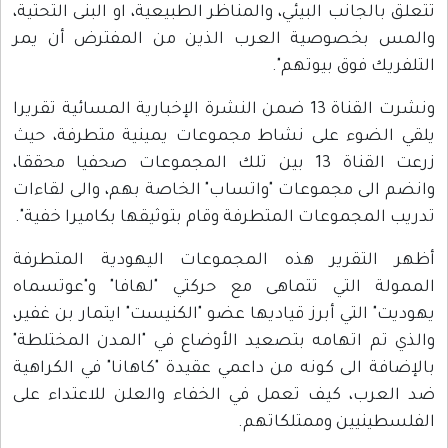
تتعلق بالجانب البيئي، والمناظر الطبيعية، او البنى التحتية،
والمس بخصوصية العرب الذين من المفترض أن يمر
التلفريك فوق بيوتهم".
ونشرت القناة 13 ضمن النشرة الإخبارية المسائية تقريرا
يلقي الضوء على نشاط مجموعات يمينية متطرفة، حيث
زرعت القناة 13 بين تلك المجموعات صحفيا محققا،
وانضم الى مجموعات "واتساب" الخاصة بهم، والى لقاءات
تدريب المجموعات المتطرفة وقام بتوثيقها بكاميرا خفية".
أظهر التقرير هذه المجموعات اليهودية المتطرفة
الممولة التي تتماهى مع حركتي "لهافا" و"عوتسماه
يهوديت" التي أبرز قياديها عضو "الكنيست" ايتمار بن غفير،
والذي تم اتهامه بتصعيد الأوضاع في "المدن المختلطة"
بالإضافة الى كونه من داعمي عقيدة "كاهانا" في الكراهية
ضد العرب، كيف تعمل في الخفاء والعلن للاعتداء على
الفلسطينيين وممتلكاتهم.