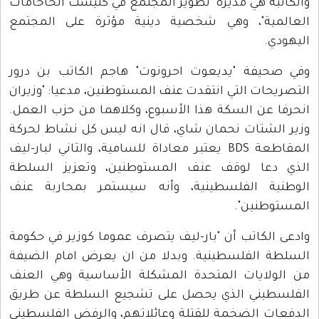
والكاتبة هي مديرة "تطوير المجتمع في كنيست الحاخامات
العالمية"، وهي شخصية دينية مؤثرة على المجتمع
اليهودي.
وفي صحيفة "يديعوت احرونوت" هاجم الكاتب بن درور
التصريحات التي انتقدت عنف المستوطنين، مدعيا: "وزيران
انحرفا عن السكة هذا الأسبوع، وكلاهما من حزب العمل.
وزير الشتات نحمان شاي، قال انه ليس كل نشاط لحركة
المقاطعة BDS يعتبر معاداة للسامية، والثاني لبار-ليف
الذي دعا لوقف عنف المستوطنين، وتعزيز السلطة
الوطنية الفلسطينية، وأنه سيستمر بمحاربة عنف
المستوطنين".
وادعى الكاتب أن "بار-ليف يتصرف عموما كوزير في حكومة
السلطة الفلسطينية. وبدلا من ان يعرض امام الضيفة
من الولايات المتحدة المشكلة الأساسية وهي العنف
الفلسطيني الذي يحصل على تشجيع السلطة عن طريق
الدفعات الضخمة للقتلة وعائلاتهم، والرفض الفلسطيني