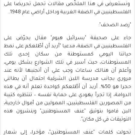
ونستعرض في هذا الملخّص مقالات تحمل تحريضا على
الفلسطينيين في الضفة الغربية وداخل أراضي عام 1948.
"رصد الصحف":
جاء على صحيفة "يسرائيل هيوم" مقال يحرّض على
الفلسطينيين في الضفة، مدعيا "أريد أن أطّلعكم على نمط
حياتنا اليومي كمستوطنة من سكان إحدى تلك
المستوطنات، حيث أسير في تلك الشوارع بشكل يومي،
وأعلم أن هنالك ساعات وجب علي أن أتجنبها لأنه عند
مروري بجانب مدرسة اللبن الشرقية احتمال أن يطالني
حجرا هو 50%. أريد أن أطّلعكم كواحدة تعلم أنه في هذه
الدوامة، إذا تجرأ يهودي على حماية نفسه – تنتظره كتيبة
من المصورين الفلسطينيين، الممولين من أموال خارجية،
الين قاموا بتوثيق "عنف المستوطنين" وينشرون هذه
التوثيقات في كل مكان".
تحولت كلمات "عنف المستوطنين"، مؤخرا، إلى شعار