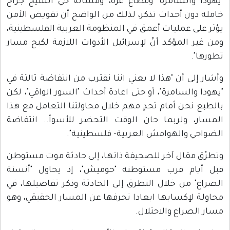
"يهودا والسامرة" وقطاع غزة، ومسألة حي الشيخ جراح
خاملة دون أحداث تذكر، لذلك من الواضح أن تقويض الأمن
يؤثر على عمليات أعمق في المنظومة العربية الفلسطينية،
ومن غير المؤكد أنّ لإسرائيل الأدوات اللازمة لكبح مسار
تطورها".
وأشار إلى أن "هذا لا يعني اننا نقترب من انتفاضة ثالثة في
"يهودا والسامرة"، أو حتى اعادة أحداث "السور الواقي"، لكن
بالطبع نحن أمام تحدٍ مهم خلال محاولتنا التعامل مع هذا
المسار، ولربما حان الوقت التحضر للأسوأ.. انتفاضة
الضواحي والهوامش العربية- فلسطينية".
وتطرّق مقال آخر للصحيفة ذاتها، إلى حادثة موت مستوطن
قبل أيام قرب مستوطنة "حوميش"، إذ يحاول "أنسنة
الصراع" من خلال التطرق إلى الحادثة وذكر تفاصيلها، في
محاولة لإكسابها ابعادا تحرفها عن المسار الحقيقي، وهو
مسار الصراع والاحتلال.