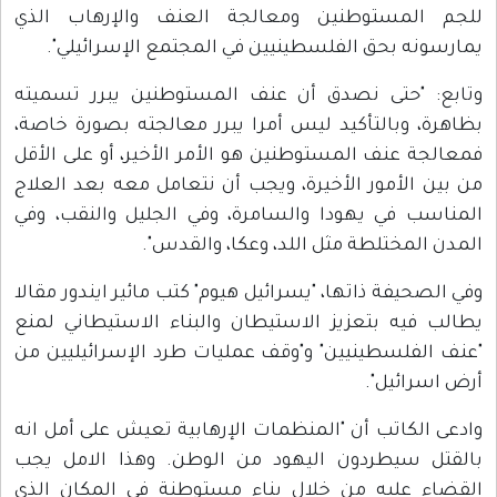
للجم المستوطنين ومعالجة العنف والإرهاب الذي
يمارسونه بحق الفلسطينيين في المجتمع الإسرائيلي".
وتابع: "حتى نصدق أن عنف المستوطنين يبرر تسميته
بظاهرة، وبالتأكيد ليس أمرا يبرر معالجته بصورة خاصة،
فمعالجة عنف المستوطنين هو الأمر الأخير، أو على الأقل
من بين الأمور الأخيرة، ويجب أن نتعامل معه بعد العلاج
المناسب في يهودا والسامرة، وفي الجليل والنقب، وفي
المدن المختلطة مثل اللد، وعكا، والقدس".
وفي الصحيفة ذاتها، "يسرائيل هيوم" كتب مائير ايندور مقالا
يطالب فيه بتعزيز الاستيطان والبناء الاستيطاني لمنع
"عنف الفلسطينيين" و"وقف عمليات طرد الإسرائيليين من
أرض اسرائيل".
وادعى الكاتب أن "المنظمات الإرهابية تعيش على أمل انه
بالقتل سيطردون اليهود من الوطن. وهذا الامل يجب
القضاء عليه من خلال بناء مستوطنة في المكان الذي