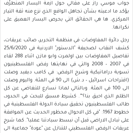
جواب موسي راز على مقالي حول ازمة اليسار المتطرّف
يؤكد ما ادعيته بشأن تجاهل الواقع الذي نزع منه ثقة التيار
المركزي. ها هي الحقائق التي يحرص اليسار العميق على
نكرانها.
رجل دائرة المفاوضات في منظمة التحرير، صائب عريقات،
كشف النقاب لصحيفة "الدستور" الاردنية في 25/6/2020
تفاصيل المفاوضات بين اولمرت وابو مازن اثناء 288 لقاء
في 2007 – 2008 والتي في نهايتها رفض الفلسطينيون
تسوية دراماتيكية وشرح الرفض: في كامب ديفيد وصلت
(اقتراحات اسرائيل – د.ش) الى 90 في المئة. واليوم وصلت
الى 100 في المئة. وبالتالي لماذا نسارع للتغاضي عن كل
الظلم الذي احيق بنا؟”. كشرط مسبق للبحث في الحدود،
طالب الفلسطينيون تحقيق سيادة الدولة الفلسطينية في
خطوط 1967: "في كل الاحوال محظور الحديث عن الموافقة
على تبادل الاراضي قبل أن نبسط سيادتنا عمليا". كما شرح
عريقات الرفض الفلسطيني للتنازل عن "عودة" جماعية الى