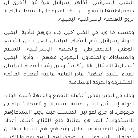
اليمين الإسرائيلي. تُظهر إسرائيل مرة تلو الأخرى ان
ديمقراطيتها زائفة وليس لها القدرة على استيعاب آراء لا
تروق للهيمنة الإسرائيلية اليمينية.
وحسب ما ورد في الخبر، "حين جاء دورهم لتأدية اليمين
لدولة إسرائيل، قام أعضاء البرلمان العرب عن التجمع
الوطني الديمقراطي والجبهة الإسرائيلية للسلام
والمساواة، والمتعاون اليهودي معهم – وأدوا اليمين
"لمحاربة الاحتلال والابرتهايد". وحين وقف أعضاء البرلمان
لغناء نشيد "هتكفا"، غادر القاعة غالبية أعضاء القائمة
المشتركة والحركة الإسلامية.
وجاء في الخبر: رفض أعضاء التجمع والجبهة قسم الولاء
لدولة إسرائيل ليس بمثابة استفزاز او "امتحان" برلماني
مرفوض، او خرق لقوانين الكنيست حيث يجب "استدعاؤهم
للاستجواب"، انما هو بمثابة خلع للقناع، كشف أعداء
إسرائيل الحقيقة من خلال رفضهم: هم ليسوا مواليين
لدولة إسرائيل، وعلينا ان نصفق لهم، لأنهم رفضوا الكذب