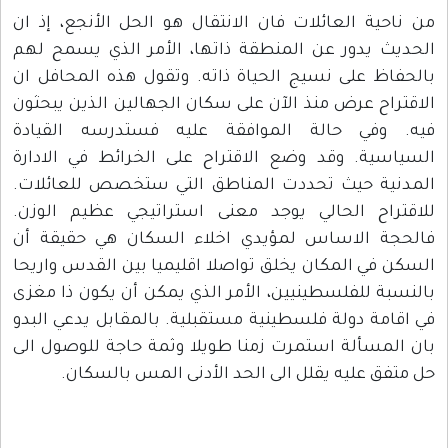
من ناحية العائلات فان الانتقال هو الحل الأنجع، إذ ان
الحديث يدور عن المنطقة ذاتها، الأمر الذي يسمح لهم
بالحفاظ على نسيج الحياة ذاته. وتقول هذه المحافل ان
الاقتراح عرض منذ الآن على سكان الجهالين الذين يبحثون
فيه. وفي حالة الموافقة عليه فستدرسه القيادة
السياسية. وقد وضع الاقتراح على الخرائط في الادارة
المدنية حيث تحددت المناطق التي ستخصص للعائلات.
للاقتراح الحالي يوجد معنى استراتيجي عظيم الوزن.
فالحجة الاساس لمؤيدي اخلاء السكان هي حقيقة أن
السكن في المكان يخلق تواصلا اقليميا بين القدس واريحا
بالنسبة للفلسطينيين، الأمر الذي يمكن أن يكون ذا مغزى
في اقامة دولة فلسطينية مستقبلية. بالمقابل يدعي البدو
بان المسألة استمرت زمنا طويلا وثمة حاجة للوصول الى
حل متفق عليه يقلل الى الحد الأدنى المس بالسكان.