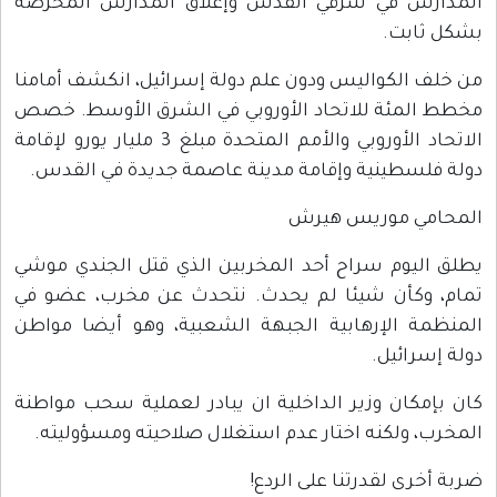
المدارس في شرقي القدس وإغلاق المدارس المحرّضة
بشكل ثابت.
من خلف الكواليس ودون علم دولة إسرائيل، انكشف أمامنا
مخطط المئة للاتحاد الأوروبي في الشرق الأوسط. خصص
الاتحاد الأوروبي والأمم المتحدة مبلغ 3 مليار يورو لإقامة
دولة فلسطينية وإقامة مدينة عاصمة جديدة في القدس.
المحامي موريس هيرش
يطلق اليوم سراح أحد المخربين الذي قتل الجندي موشي
تمام، وكأن شيئا لم يحدث. نتحدث عن مخرب، عضو في
المنظمة الإرهابية الجبهة الشعبية، وهو أيضا مواطن
دولة إسرائيل.
كان بإمكان وزير الداخلية ان يبادر لعملية سحب مواطنة
المخرب، ولكنه اختار عدم استغلال صلاحيته ومسؤوليته.
ضربة أخرى لقدرتنا على الردع!