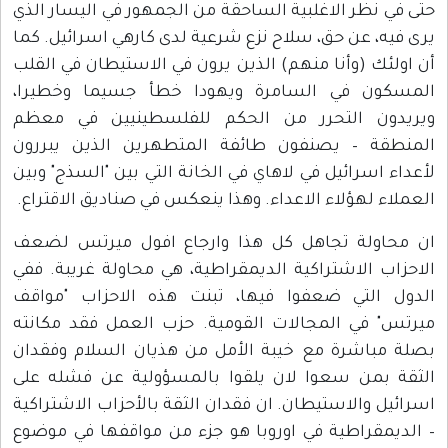
حتى في نظر الاغلبية الساحقة من الجمهور في اليسار الذي
يرى فيه، عن حق، سلاح نزع شرعية لدى كارهي اسرائيل. كما
أن اولئك (وأنا منهم) الذين يرون في الاستيطان في القلب
المسكون في السامرة ويهودا خطأ جسيما وخطيرا،
ويريدون التحرر من الحكم للفلسطينيين في معظم
المنطقة – يصنفون طائفة المتطهرين الذين يبررون
لأعداء اسرائيل في لاهاي في الخانة التي بين "السذج" وبين
العملاء لهؤلاء الاعداء. وهذا ينعكس في صناديق الاقتراع.
ان محاولة تجاهل كل هذا وارجاع افول ميرتس لضعف
الاحزاب الاشتراكية الديمقراطية، هي محاولة غريبة. ففي
الدول التي ضعفوا فيها، تبنت هذه الاحزاب "مواقف
ميرتس" في المجالات القومية. حزب العمل فقد مكانته
بصلة مباشرة مع خيبة الأمل من هذيان السلام وفقدان
الثقة بمن سعوا لان يلقوا بالمسؤولية عن فشله على
اسرائيل والاستيطان. ان فقدان الثقة بالأحزاب الاشتراكية
– الديمقراطية في اوروبا هو جزء من مواقفها في موضوع