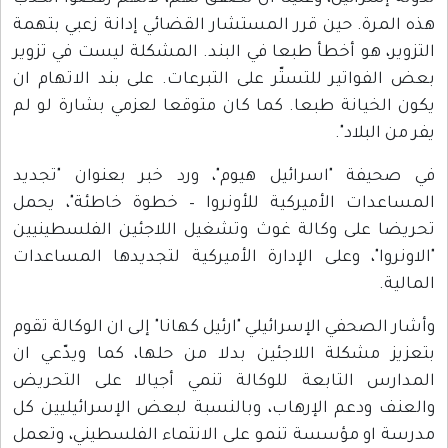
هذه المرة. حين قرر المستشار القضائي إدانة زعبي بتهمة
التزوير، هو أخطأ طبعا في البند. المشكلة ليست في تزوير
بعض الفواتير للتستّر على التبرعات. على بند الاتهام ان
يكون الخيانة طبعا. كما كان متوقعا لعزمي بشارة لو لم
يفر من البلاد".
في صحيفة "اسرائيل هيوم"، ورد خبر بعنوان "تجديد
المساعدات الأميركية للأونروا – خطوة خاطئة"، يحمل
تحريضا على وكالة غوث وتشغيل اللاجئين الفلسطينيين
"الاونروا"، وعلى الإدارة الأميركية لتجديدها المساعدات
المالية.
وأشار الصحفي الإسرائيلي "ارئيل كهانا" إلى ان الوكالة تقوم
بتعزيز مشكلة اللاجئين بدلا من حلها، كما ويدّعي ان
المدارس التابعة للوكالة تنمي أجيالا على التحريض
والعنف ودعم الإرهاب، وبالنسبة لبعض الإسرائيليين كل
مدرسة او مؤسسة تنمو على الانتماء الفلسطيني، وتعمل