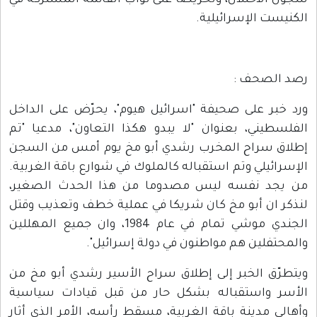
سجون الاحتلال، وتحريضا على نواب القائمة المشتركة في
الكنيست الإسرائيلية.
رصد الصحف :
ورد خبر على صحيفة "اسرائيل هيوم"، يحرّض على الداخل
الفلسطيني، بعنوان "لا يبدو هكذا التعاون"، مدعيا "تم
إطلاق سراح المخرب رشدي أبو مخ يوم أمس من السجن
الإسرائيلي وتم استقباله كالملوك في شوارع باقة الغربية.
من يجد نفسه ليس مصدوما من هذا الحدث الصغير،
لنذكر ان أبو مخ كان شريكا في عملية خطف وتعذيب وقتل
الجندي موشي تمام في عام 1984، وان جميع المهللين
والمحتفلين هم مواطنون في دولة إسرائيل".
ويتطرّق الخبر إلى إطلاق سراح الأسير رشدي أبو مخ من
الأسر واستقباله بشكل حار من قبل قيادات سياسية
وأهالي مدينة باقة الغربية، مسقط رأسه، الأمر الذي أثار