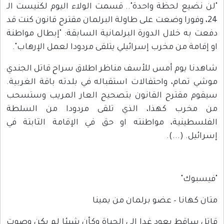
"لن نضيع لحظة واحدة".. قسمت الولاء اليوم لكنيست الـ
24، وفورا وضعت على طاولة البرلمان مقترح قانون كنت قد
دفعت به خلال الدورة البرلمانية السابقة: "إبطال مواطنة
او إقامة من مخرب إسرائيلي يتلقى مردودا لعمل الإرهاب".
شاهدنا يوم أمس للأسف مناظر اطلاق سراح قاتل الجندي
موشي تمام، واحتفالات استقباله في بلدته باقة الغربية.
سيقوم مقترح القانون بتصحيح العار المريب وستسحب
من مخرب كهذا، الذي تلقى مردودا من السلطة
الفلسطينية، مواطنته او حق في الإقامة الثابتة في
إسرائيل. (...).
"فيسبوك"
متان كهانا – عضو برلمان من يمينا
قاتل ساقط يعود غدا إلى الحياة وكأن شيئا لم يكن وصوت