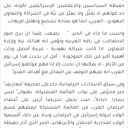
حفيظة السياسيين والاعلاميين الإسرائيليين لكونه، على
حد قولهم، لا يمثّل ولا يعبّر عن نيّة في الشراكة والتعاون
اليهودي – العربي، انما هو بمثابة تشجيع وتهليل للإرهاب.
وحسب ما جاء في الخبر: ".... يصعب علينا ان نرى صور
الاحتفالات في باقة الغربية ونؤمن انه هنالك نية وإرادة
للتعاون. اذا كانت شراكة يهودية – عربية أفضل وذات
أهمية أكبر من تلك الموجودة – آمل ان يحدث هذا في يوم
من الأيام – لا يمكنها ان تحدث إلا اذا فهم مواطنو إسرائيل
العرب انه عليهم التوقف عن التماثل مع أهداف العدو".
وفي سياق الانتخابات البرلمانية، جاء على صحيفة "معاريف"
خبر محرّض على نواب القائمة المشتركة، بعنوان" ليس
نشازا. خيانة"، حيث يحمل تحريضا أرعن على أعضاء
البرلمان العرب من القائمة المشتركة لرفضهم قسم
الولاء لدولة إسرائيل في البرلمان، وبدلا عن ذلك أقسموا
الولاء لمحاربة الاحتلال والأبرتهايد، الامر الذي أثار حفيظة