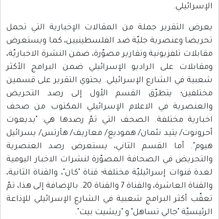
الإسرائيلي.
يعرض التقرير جملة من المقالات الإخبارية التي تحمل
تحريضا وعنصرية جليّة ضد الفلسطينيين، كما ويستعرض
مقابلات تلفزيونية وتقارير مصوّرة، ضمن النشرة الاخباريّة،
ومقابلات على الراديو الإسرائيلي ضمن البرامج الأكثر
شعبية في الشارع الإسرائيلي. يحتوي التقرير على قسمين
مختلفين؛ يتطرّق القسم الأول إلى رصد التحريض
والعنصرية في الاعلام الإسرائيلي المكتوب من صحف
اخبارية مختلفة. الصحف التي تمّ رصدها هي: "يديعوت
أحرونوت/ يتيد نئمان/ هموديع/ معاريف/ هآرتس/ يسرائيل
هيوم". أما القسم الثاني، يستعرض رصد العنصرية
والتحريض في الصحافة المصوّرة لنشرات الاخبار اليومية
لعدة قنوات إسرائيليّة مختلفة؛ قناة "كان"، والقناة الثانية،
والقناة العاشرة، والقناة 7 والقناة 20. بالإضافة إلى هذا، تمّ
تعقّب أكثر البرامج شعبية في الشارع الإسرائيلي للإذاعة
الرئيسيّة "جالي تساهل" و "ريشيت بيت".