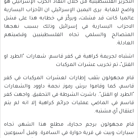
التحرير الفلسطينية من خلال انتقاد الحزب الإسرائيلي هو
واضح للغاية. يرى اليمين الإسرائيلي ان الأحزاب اليسارية
عالميا كانت قد فشلت، ويركّز في خطابه هذا على فشل
الاحزاب اليسارية في إسرائيل وذلك بسبب نهجها
المتصالح والسلمي تجاه الفلسطينيين وقضيتهم
العادلة.
اشتباه لجريمة كراهية في كفر قاسم: شعارات "الطرد او
القتل"، تم تخريب عشرات المركبات
قام مجهولون بثقب إطارات لعشرات المركبات في كفر
قاسم، كما وقاموا برش رموز نجمة داوود والشعارات
"الطرد او القتل". باشرت الشرطة في التحقيق. واجهت كفر
قاسم في الماضي عمليات جرائم كراهية إلا انه لم يتم
اعتقال أي مشتبه.
قام مجهولون برجم حجارة، مطلع هذا الشهر، تجاه
سيارات وبيت في قرية حوارة في السامرة. وقبل أسبوعين