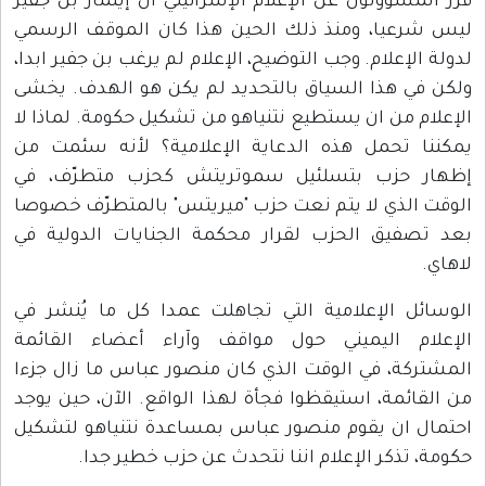
قرر المسؤولون عن الإعلام الإسرائيلي أن إيتمار بن جفير
ليس شرعيا، ومنذ ذلك الحين هذا كان الموقف الرسمي
لدولة الإعلام. وجب التوضيح، الإعلام لم يرغب بن جفير ابدا،
ولكن في هذا السياق بالتحديد لم يكن هو الهدف. يخشى
الإعلام من ان يستطيع نتنياهو من تشكيل حكومة. لماذا لا
يمكننا تحمل هذه الدعاية الإعلامية؟ لأنه سئمت من
إظهار حزب بتسلئيل سموتريتش كحزب متطرّف، في
الوقت الذي لا يتم نعت حزب "ميريتس" بالمتطرّف خصوصا
بعد تصفيق الحزب لقرار محكمة الجنايات الدولية في
لاهاي.
الوسائل الإعلامية التي تجاهلت عمدا كل ما يُنشر في
الإعلام اليميني حول مواقف وآراء أعضاء القائمة
المشتركة، في الوقت الذي كان منصور عباس ما زال جزءا
من القائمة، استيقظوا فجأة لهذا الواقع. الآن، حين يوجد
احتمال ان يقوم منصور عباس بمساعدة نتنياهو لتشكيل
حكومة، تذكر الإعلام اننا نتحدث عن حزب خطير جدا.