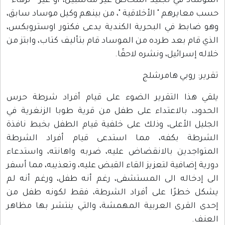
الموساد في تجنيد أشخاص غير مناسبين، أو عير " نزهاء "
حسب معايرهم " الأخلاقية "، من بينهم وكيل موساد سابق،
وهو ضابط في البحرية الكندية يدعى فكتور اوستروبكس،
الذي قام بعد طرده من الموساد قام بتأليف كتاب، وابتز من
خلاله إسرائيل، ونشره لاحقًا.
تقرير: روبي هامرشلج
يلقي هذا التقرير الضوء على قيام أفراد شرطة حرس
الحدود، بالاعتداء على طفل من قرية طوبا الزنغرية في
الجليل الأعلى، وذلك على خلفية قيام الطفل بخبط نافذة
الشرطة بكفه، مما استدعى قيام أفراد الشرطة
المتواجدين بالانقضاض عليه، ضربه واهانته، واستدعاء
دورية إضافية لتعزيز القاء القبض عليه، وتعذيبه، مما أسفر
الى إدخاله الى المستشفى، رغم أنه طفل، ورغم أنه لم
يشكل خطرًا على أفراد الشرطة، فقط لكونه طفل من
إحدى القرى العربية المهمشة، والتي ينتشر بها مظاهر
العنف.