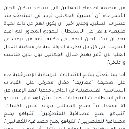
من منظمة اصدقاء الجهالين التي تساعد سكان الخان
الأحمر جاء أن "عشيرة الجهالين توجد في المنطقة منذ
عشرات السنين، وجدير اخيرا ان يكون لهم حل دائم لحياة
طبيعية لا تقل عن الاستيطان اليهودي المجاور الذي اقيم
بعد ان ثبت الخان الاحمر في مكانه. ثمة من يرغب في
التخريب على كل حل تطرحه الدولة بنية جر محكمة العدل
العليا لان تأمر بهدم منازل الجهالين دون بديل مناسب
واخلاقي".
أما بما يتعلّق بنتائج الانتخابات البرلمانية الإسرائيلية جاء
على صحيفة "معاريف" مقال محرض على القيادات
السياسية الفلسطينية في الداخل، مدعيا "بعد الإعلان عن
نتائج استطلاعات الانتخابات، حيث تبيّن لوهلة ان لنتنياهو
61 مقعدا، بدأ جميع المحللين بترديد نفس الكلمات.
"نتنياهو يمنح مصداقية للمتطرّفين"، "نتنياهو يمنح
مصداقية للعنصريين"، "نتنياهو يمنح مصداقية للكهانيين".