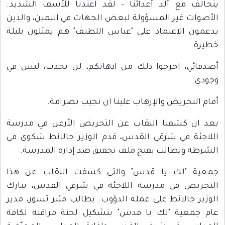
يتحالف مع ألد أعدائنا – لقد اعتدنا للأسف الشديد.
الأصوات غير المسؤولة لبعض الجهات في اليمين، والذين
يدعمون الاعتماد على "عباس اللطيف" هم يمثلون بلبلة
خطيرة.
أصدقائي، اخرجوا ذلك من اذهانكم، لن يحدث، ليس في
وجودي.
أمام التحريض والإرهاب علينا ان نجيب بصرامة.
بعد ان كشفنا النقاب عن التحريض الأرعن في مدرسة
اللاجئة في شرقي القدس، قدم الوزير جالانط شكوى في
الشرطة ويطالب بفتح ملف تحقيق ضد إدارة المدرسة.
جمعية "لك يا قدس" والتي كشفت النقاب عن هذا
التحريض في مدرسة اللاجئة في شرقي القدس، يبارك
الوزير جالانط على عمله الدؤوب. يطالب مئير تسور، مدير
عام جمعية "لك يا قدس" بتشكيل لجنة مراقبة لكافة