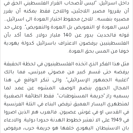
داخل اسرائيل: "ليس لأصحاب القرار الفلسطيني الحق في
أن يقرروا مصير اللاجئين، واللاجئ فقط يمكنه أن يقرر
مصيره بنفسه… للاجئ محفوظ اختيار العودة الى اسرائيل…
ليس العودة او التعويض بل العودة والتعويض". وعلى حد
قوله فالحديث يدور عن 140 مليار دولار. كما أكد بأن
الفلسطينيين يرفضون الاعتراف باسرائيل كدولة يهودية
خوفا من المس بحق العودة.
مثل هذا الفكر الذي اتخذه الفلسطينيون في لحظة الحقيقة
يرفضه حتى قسم كبير من مصوتي ميرتس، فما بالك
"اغلبية الجمهور الإسرائيلي". والى تنكر الواقع في هذا
المجال الحيوي ينضم الوصف المشوه عن عمد لما
يسميه راز "جريمة المستوطنات". فقط الطائفة الصغيرة
لمتطهري اليسار العميق ترفض البناء في التلة الفرنسية
في القدس او في غوش عصيون. فالعرب هم الذين اصروا
في 1949 على الا تعتبر خطوط الهدنة حدودا دولية. والادعاء
بان الاستيطان اليهودي خلفها هو جريمة حرب، مرفوض