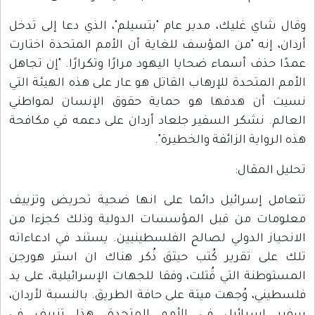
وقال شاي غليك، مدير عام "بتسيلم"، الذي دعا إلى تدخل
أردان، إنه "من المؤسف للغاية أن الأمم المتحدة اختارت
عمدًا حذف أسماء ضحايا اليهود مرارًا وتكرارًا. "إن تجاهل
الأمم المتحدة للإرهاب القاتل هو عار على هذه الهيئة التي
نسيت أن هدفها هو حماية حقوق الإنسان لمواطني
العالم. نشكر السفير جلعاد أردان على دعمه في مكافحة
هذه الرواية الزائفة والخطيرة".
تحليل المقال:
تتعامل إسرائيل دائما على انها ضحية تحريض وتزييف
معلومات من قبل المؤسسات الدولية وذلك كجزءا من
الانحياز الدولي لصالح الفلسطينيين. يستند في ادعاءاته
تلك على تقرير كُتب حيثق ذُكر هناك ان استر هورجن
المستوطنة التي قُتلت، وفقا للجهات الإسرائيلية، على يد
فلسطيني، وُجهت ميتة على حافة الطريق. بالنسبة لأردان،