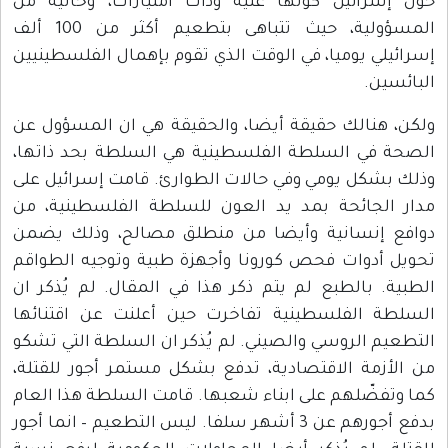
حول إسرائيل كونها غنية وذات امتيازات، وخالية من
المسؤولية، حيث تتباهى بتطعيم أكثر من 100 ألف
إسرائيلي يوميا، في الوقت الذي تقوم بإهمال الفلسطينيين
البائسين.
ولكن، هنالك حقيقة أيضا، والحقيقة هي ان المسؤول عن
الصحة في السلطة الفلسطينية هي السلطة بحد ذاتها،
وذلك بشكل يومي وفي حالات الطوارئ. قامت إسرائيل على
مدار الجائحة بمد يد العون للسلطة الفلسطينية، من
دوافع إنسانية وأيضا من منطلق مصالح، وذلك يضمن
تحويل أدوات فحص كورونا وأجهزة طبية وتوجيه الطواقم
الطبية. بالطبع لم يتم ذكر هذا في المقال. لم يُذكر ان
السلطة الفلسطينية تفاخرت حين أعلنت عن اقتنائها
التطعيم الروسي والصيني. لم يُذكر ان السلطة التي تشكو
من الأزمة الاقتصادية، تدفع بشكل مستمر أجور للقتلة،
كما وتفضّلهم على ابناء شعبها. قامت السلطة هذا العام
بدفع أجورهم عن 3 أشهر سلفا. ليس التطعيم – انما أجور