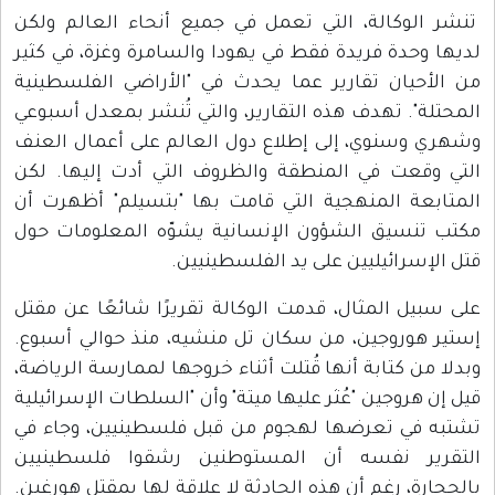
تنشر الوكالة، التي تعمل في جميع أنحاء العالم ولكن
لديها وحدة فريدة فقط في يهودا والسامرة وغزة، في كثير
من الأحيان تقارير عما يحدث في "الأراضي الفلسطينية
المحتلة". تهدف هذه التقارير، والتي تُنشر بمعدل أسبوعي
وشهري وسنوي، إلى إطلاع دول العالم على أعمال العنف
التي وقعت في المنطقة والظروف التي أدت إليها. لكن
المتابعة المنهجية التي قامت بها "بتسيلم" أظهرت أن
مكتب تنسيق الشؤون الإنسانية يشوّه المعلومات حول
قتل الإسرائيليين على يد الفلسطينيين.
على سبيل المثال، قدمت الوكالة تقريرًا شائعًا عن مقتل
إستير هوروجين، من سكان تل منشيه، منذ حوالي أسبوع.
وبدلا من كتابة أنها قُتلت أثناء خروجها لممارسة الرياضة،
قيل إن هروجين "عُثر عليها ميتة" وأن "السلطات الإسرائيلية
تشتبه في تعرضها لهجوم من قبل فلسطينيين، وجاء في
التقرير نفسه أن المستوطنين رشقوا فلسطينيين
بالحجارة، رغم أن هذه الحادثة لا علاقة لها بمقتل هورغين.