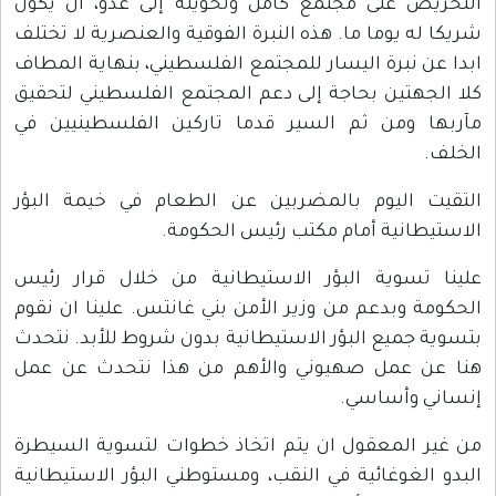
التحريض على مجتمع كامل وتحويله إلى عدو، أن يكون
شريكا له يوما ما. هذه النبرة الفوقية والعنصرية لا تختلف
ابدا عن نبرة اليسار للمجتمع الفلسطيني، بنهاية المطاف
كلا الجهتين بحاجة إلى دعم المجتمع الفلسطيني لتحقيق
مآربها ومن ثم السير قدما تاركين الفلسطينيين في
الخلف.
التقيت اليوم بالمضربين عن الطعام في خيمة البؤر
الاستيطانية أمام مكتب رئيس الحكومة.
علينا تسوية البؤر الاستيطانية من خلال قرار رئيس
الحكومة وبدعم من وزير الأمن بني غانتس. علينا ان نقوم
بتسوية جميع البؤر الاستيطانية بدون شروط للأبد. نتحدث
هنا عن عمل صهيوني والأهم من هذا نتحدث عن عمل
إنساني وأساسي.
من غير المعقول ان يتم اتخاذ خطوات لتسوية السيطرة
البدو الغوغائية في النقب، ومستوطني البؤر الاستيطانية