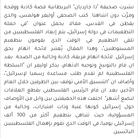
نشرت صحيفة "ذا جارديان" البريطانية قصة كاذبة ووقحة
ومرّت دون انتباهنا. كتب الصحفي أوليفر هولمس، والذي
يقطن في القدس، مقالا يحمل عنوان "في حملة
التطعيمات في دولة إسرائيل، يتم إبعاد الفلسطينيين من
تلقي التطعيم في الوقت الذي يقومون بتطعيم
المستوطنين"، وهذا المقال يُعتبر لائحة اتهام بحق
إسرائيل. لائحة اتهام مزيفة، كاذبة وخالية من الصحة. بعد
ان قام بالتوبيخ وتوجيه الاتهام، يذكر اوليفر ان "السلطة
الفلسطينية لم تقدم طلب مساعدة رسميا لإسرائيل"،
وأضاف ان "التنسيق الأمني توقف بين الطرفين خلال العام
الأخير، بعد ان قام الرئيس الفلسطيني بقطع العلاقات
لبضع أشهر". اختفت هذه الحقيقتين بين وابل من الأوصاف
حول إسرائيل كونها غنية وذات امتيازات، وخالية من
المسؤولية، حيث تتباهى بتطعيم أكثر من 100 ألف
إسرائيلي يوميا، في الوقت الذي تقوم بإهمال الفلسطينيين
البائسين.