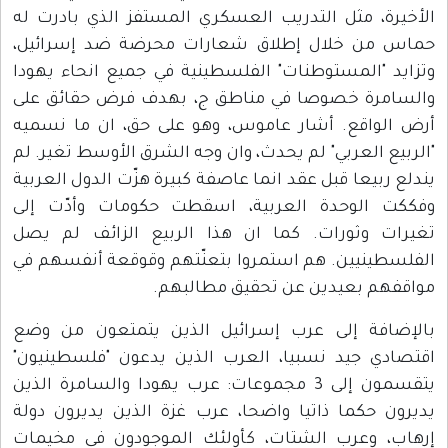
الأخيرة، مثل التدريب العسكري المستفز الذي بادرت له
حماس من خلال إطلاق شعارات محرضة ضد إسرائيل،
وتزايد "المستوطنات" الفلسطينية في جميع انحاء يهودا
والسامرة خصوصا في مناطق ج، بهدف فرض حقائق على
أرض الواقع. أشار عاموس، وهو على حق، ان ما نسميه
"الربيع العربي" لم يحدث، وان وجه الشرق الأوسط تغير. لم
يندلع ربيعا قبل عقد انما عاصفة كبيرة هزّت الدول العربية
وفككت الوحدة العربية، اسقطت حكومات وأدّت إلى
تغيرات وثورات. كما ان هذا الربيع الزائف لم يصل
الفلسطينيين. هم استمروا بتعنّتهم وقوقعة أنفسهم في
مواقفهم بعيدين عن تحقيق مطالبهم.
بالإضافة إلى عرب إسرائيل الذين يتمتعون من وضع
اقتصادي جيد نسبيا، العرب الذين يدعون "فلسطينيون"
يتقسمون إلى 3 مجموعات: عرب يهودا والسامرة الذين
يديرون حكما ذاتيا واضحا، عرب غزة الذين يديرون دولة
إرهاب، وعرب الشتات، كأولئك الموجودون في مخيمات