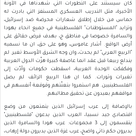
كان سيستند على التطورات التي شهدناها في الآونة
الأخيرة، مثل التدريب العسكري المستفز التي بادرت له
حماس من خلال إطلاق شعارات محرضة ضد إسرائيل،
وتزايد "المستوطنات" الفلسطينية في جميع انحاء يهودا
والسامرة خصوصا في مناطق ج، بهدف فرض حقائق على
أرض الواقع. أشار عاموس، وهو على حق، ان ما نسميه
"الربيع العربي" لم يحدث، وان وجه الشرق الأوسط تغير. لم
يندلع ربيعا قبل عقد انما عاصفة كبيرة هزّت الدول العربية
وفكفكت الوحدة العربية، اسقطت حكومات وأدّت إلى
تغيرات وثورات. كما ان هذا الربيع الزائف لم يصل
الفلسطينيين. هم استمروا بتعنّتهم وقوقعة أنفسهم في
مواقفهم بعيدون عن تحقيق مطالبهم.
بالإضافة إلى عرب إسرائيل الذين يتمتعون من وضع
اقتصادي جيد نسبيا، العرب الذين يدعون "فلسطينيين"
يتقسمون إلى 3 مجموعات: عرب هودا والسامرة الذين
يديرون حكم ذاتي واضح، عرب غزة الذين يديرون دولة إرهاب،