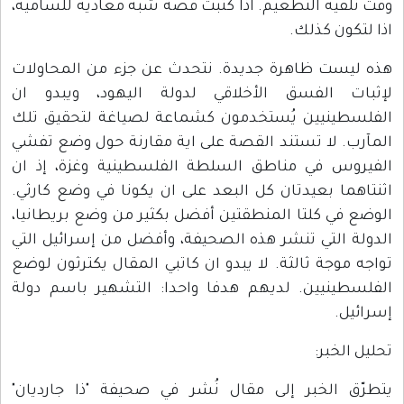
وقت تلقيه التطعيم. اذا كُتبت قصة شبه معادية للسامية،
اذا لتكون كذلك.
هذه ليست ظاهرة جديدة. نتحدث عن جزء من المحاولات
لإثبات الفسق الأخلاقي لدولة اليهود، ويبدو ان
الفلسطينيين يُستخدمون كشماعة لصياغة لتحقيق تلك
المآرب. لا تستند القصة على اية مقارنة حول وضع تفشي
الفيروس في مناطق السلطة الفلسطينية وغزة، إذ ان
اثنتاهما بعيدتان كل البعد على ان يكونا في وضع كارثي.
الوضع في كلتا المنطقتين أفضل بكثير من وضع بريطانيا،
الدولة التي تنشر هذه الصحيفة، وأفضل من إسرائيل التي
تواجه موجة ثالثة. لا يبدو ان كاتبي المقال يكترثون لوضع
الفلسطينيين. لديهم هدفا واحدا: التشهير باسم دولة
إسرائيل.
تحليل الخبر:
يتطرّق الخبر إلى مقال نُشر في صحيفة "ذا جارديان"