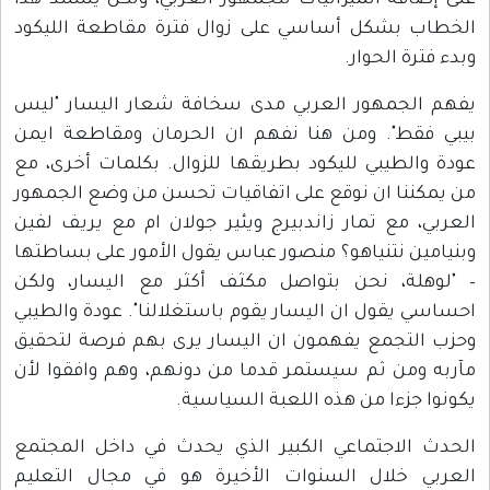
على إضافة الميزانيات للجمهور العربي، ولكن يستند هذا
الخطاب بشكل أساسي على زوال فترة مقاطعة الليكود
وبدء فترة الحوار.
يفهم الجمهور العربي مدى سخافة شعار اليسار "ليس
بيبي فقط". ومن هنا نفهم ان الحرمان ومقاطعة ايمن
عودة والطيبي لليكود بطريقها للزوال. بكلمات أخرى، مع
من يمكننا ان نوقع على اتفاقيات تحسن من وضع الجمهور
العربي، مع تمار زاندبيرج ويئير جولان ام مع يريف لفين
وبنيامين نتنياهو؟ منصور عباس يقول الأمور على بساطتها
– "لوهلة، نحن بتواصل مكثف أكثر مع اليسار، ولكن
احساسي يقول ان اليسار يقوم باستغلالنا". عودة والطيبي
وحزب التجمع يفهمون ان اليسار يرى بهم فرصة لتحقيق
مآربه ومن ثم سيستمر قدما من دونهم، وهم وافقوا لأن
يكونوا جزءا من هذه اللعبة السياسية.
الحدث الاجتماعي الكبير الذي يحدث في داخل المجتمع
العربي خلال السنوات الأخيرة هو في مجال التعليم