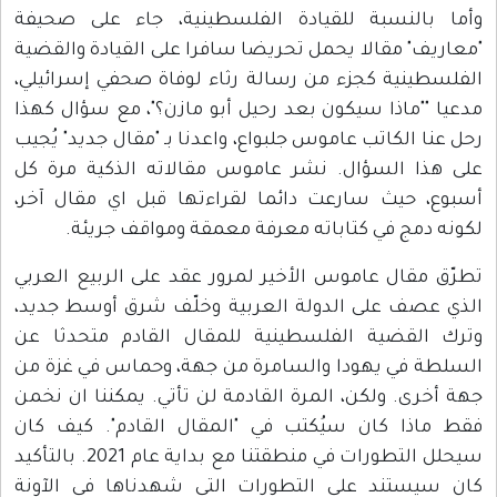
وأما بالنسبة للقيادة الفلسطينية، جاء على صحيفة
"معاريف" مقالا يحمل تحريضا سافرا على القيادة والقضية
الفلسطينية كجزء من رسالة رثاء لوفاة صحفي إسرائيلي،
مدعيا ""ماذا سيكون بعد رحيل أبو مازن؟"، مع سؤال كهذا
رحل عنا الكاتب عاموس جلبواع، واعدنا بـ "مقال جديد" يُجيب
على هذا السؤال. نشر عاموس مقالاته الذكية مرة كل
أسبوع، حيث سارعت دائما لقراءتها قبل اي مقال آخر،
لكونه دمج في كتاباته معرفة معمقة ومواقف جريئة.
تطرّق مقال عاموس الأخير لمرور عقد على الربيع العربي
الذي عصف على الدولة العربية وخلّف شرق أوسط جديد،
وترك القضية الفلسطينية للمقال القادم متحدثا عن
السلطة في يهودا والسامرة من جهة، وحماس في غزة من
جهة أخرى. ولكن، المرة القادمة لن تأتي. يمكننا ان نخمن
فقط ماذا كان سيُكتب في "المقال القادم". كيف كان
سيحلل التطورات في منطقتنا مع بداية عام 2021. بالتأكيد
كان سيستند على التطورات التي شهدناها في الآونة