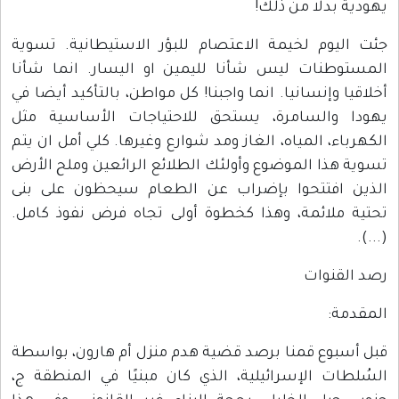
يهودية بدلا من ذلك!
جئت اليوم لخيمة الاعتصام للبؤر الاستيطانية. تسوية
المستوطنات ليس شأنا لليمين او اليسار. انما شأنا
أخلاقيا وإنسانيا. انما واجبنا! كل مواطن، بالتأكيد أيضا في
يهودا والسامرة، يستحق للاحتياجات الأساسية مثل
الكهرباء، المياه، الغاز ومد شوارع وغيرها. كلي أمل ان يتم
تسوية هذا الموضوع وأولئك الطلائع الرائعين وملح الأرض
الذين افتتحوا بإضراب عن الطعام سيحظون على بنى
تحتية ملائمة، وهذا كخطوة أولى تجاه فرض نفوذ كامل.
(...).
رصد القنوات
المقدمة:
قبل أسبوع قمنا برصد قضية هدم منزل أم هارون، بواسطة
السُلطات الإسرائيلية، الذي كان مبنيًا في المنطقة ج،