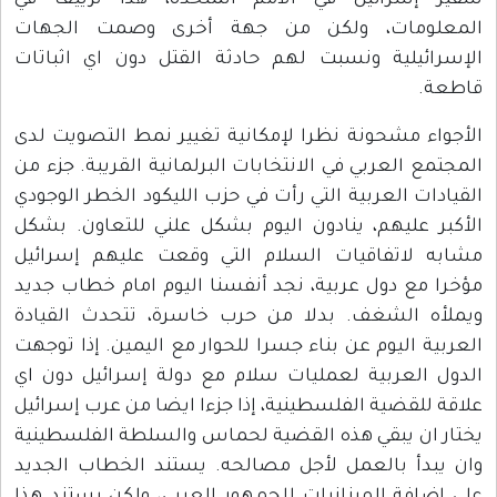
سفير إسرائيل في الأمم المتحدة، هذا تزييف في
المعلومات، ولكن من جهة أخرى وصمت الجهات
الإسرائيلية ونسبت لهم حادثة القتل دون اي اثباتات
قاطعة.
الأجواء مشحونة نظرا لإمكانية تغيير نمط التصويت لدى
المجتمع العربي في الانتخابات البرلمانية القريبة. جزء من
القيادات العربية التي رأت في حزب الليكود الخطر الوجودي
الأكبر عليهم، ينادون اليوم بشكل علني للتعاون. بشكل
مشابه لاتفاقيات السلام التي وقعت عليهم إسرائيل
مؤخرا مع دول عربية، نجد أنفسنا اليوم امام خطاب جديد
ويملأه الشغف. بدلا من حرب خاسرة، تتحدث القيادة
العربية اليوم عن بناء جسرا للحوار مع اليمين. إذا توجهت
الدول العربية لعمليات سلام مع دولة إسرائيل دون اي
علاقة للقضية الفلسطينية، إذا جزءا ايضا من عرب إسرائيل
يختار ان يبقي هذه القضية لحماس والسلطة الفلسطينية
وان يبدأ بالعمل لأجل مصالحه. يستند الخطاب الجديد