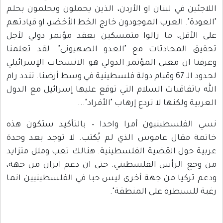
اللاجئين في لبنان او الأردن، الذين يحملون ويحلمون بحلم
"العودة". العرب الموجودون خارج الخط الأخضر، او قيادتهم
على الأقل، ما زالوا متمسكين بعقد مؤتمر دولي لأجل
تحقيق المحادثات مع "العدو الصهيوني". لقد تعلمنا
وعرفنا ان معنى المؤتمر الدولي هو الانسحاب الإسرائيلي
لحدود الـ 67 وقيام دولة فلسطينية في وسط أرضنا. تندد رام
الله باتفاقيات السلام التي توقع عليها إسرائيل مع الدول
العربية ولكنها لا تردع إرهاب "الأفراد"...
نسي الفلسطينيون أمرا واحدا – بالتأكيد ستكون هذه
خاتمة مقال عاموس الذي لم يُكتب. لا توجد بعد وحدة
عربية حول القضية الفلسطينية. هنالك تعب وملل متزايد
من وجع الرأس الفلسطيني. حتى ان دعم ايران من جهة،
ودعم تركيا من جهة أخرى ليس حبا في الفلسطينيين انما
رغبة للسيطرة على المنطقة".