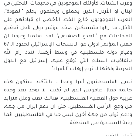
وعرب الشتات، كأولئك الموجودين في مخيمات اللاجئين في
لبنان او الأردن، الذين يحملون ويحلمون بحلم "العودة".
العرب الموجودون خارج الخط الأخضر، او قيادتهم على
الأقل، ما زالوا متمسكين بعقد مؤتمر دولي لأجل تحقيق
المحادثات مع "العدو الصهيوني". لقد تعلمنا وعرفنا ان
معنى المؤتمر ادولي هو الانسحاب الإسرائيلي لحدود الـ 67
وقيام دولة فلسطينية في وسط أرضنا. تندد رام الله
باتفاقيات السلام التي توقع عليها إسرائيل مع الدول
العربية ولكنها لا تردع إرهاب "الأفراد"...
نسي الفلسطينيون أمرا واحدا – بالتأكيد ستكون هذه
خاتمة مقال عاموس الذي لم يُكتب. لا توجد بعد وحدة
عربية حول القضية الفلسطينية. هنالك تعب وملل متزايد
من وجع الرأس الفلسطيني. حتى ان دعم ايران من جهة،
ودعم تركيا من جهة أخرى ليس حبا في الفلسطينيين انما
رغبة للسيطرة على المنطقة.