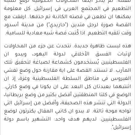
للقتلة. لم يُذكر أيضا المحاولات الحكومية لرفع نسبة
التطعيم في المجتمع العربي في إسرائيل. كل معلومة
يمكنها ان تطعن في قصته الكاذبة تم حذفها. ارفقت مع
القصة صورة لرجل متدين ("حاريدي") من مدينة أسدود
وقت تلقيه التطعيم. اذا كُتبت قصة شبه معادية للسامية.
هذه ليست ظاهرة جديدة. نتحدث عن جزء من المحاولات
لإثبات الفسق الأخلاقي لدولة اليهود، ويبدو ان
الفلسطينيين يُستخدمون كشماعة لصياغة لتحقيق تلك
المآرب. لا تستند القصة على اية مقارنة حول وضع تفشي
الفيروس في مناطق السلطة الفلسطينية وغزة، إذ ان
اثنتيهما بعيدتان كل البعد على ان يكونا في وضع كارثي.
الوضع في كلتا المنطقتين أفضل بكثير من وضع بريطانيا،
الدولة التي تنشر هذه الصحيفة، وأفضل من إسرائيل التي
تواجه موجة ثالثة. لا يبدو ان كاتبي المقال يكترثون لوضع
الفلسطينيين. لديهم هدف واحد: التشهير باسم دولة
إسرائيل".