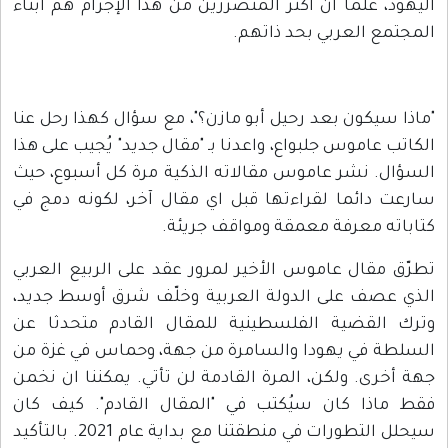
اليهود، علما ان أكثر المتضررين من هذا الإجرام هم ابناء
المجتمع العربي بحد ذاتهم.
"ماذا سيكون بعد رحيل أبو مازن؟"، مع سؤال كهذا رحل عنا
الكاتب عاموس جلبواع، واعدنا بـ "مقال جديد" يُجيب على هذا
السؤال. نشر عاموس مقالاته الذكية مرة كل أسبوع، حيث
سارعت دائما لقراءتها قبل اي مقال آخر، لكونه دمج في
كتاباته معرفة معمقة ومواقف جريئة.
تطرّق مقال عاموس الأخير لمرور عقد على الربيع العربي
الذي عصف على الدولة العربية وخلّف شرق أوسط جديد،
وترك القضية الفلسطينية للمقال القادم متحدثا عن
السلطة في يهودا والسامرة من جهة، وحماس في غزة من
جهة أخرى. ولكن، المرة القادمة لن تأتي. يمكننا ان نخمن
فقط ماذا كان سيُكتب في "المقال القادم". كيف كان
سيحلل التطورات في منطقتنا مع بداية عام 2021. بالتأكيد