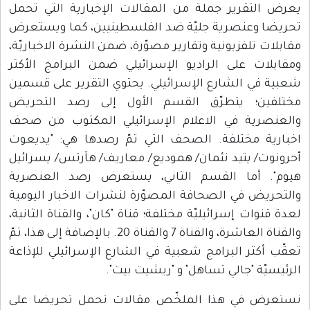
يعرض التقرير جملة من المقالات الإخبارية التي تحمل
تحريضا وعنصرية جليّة ضد الفلسطينيين، كما ويستعرض
مقابلات تلفزيونية وتقارير مصوّرة، ضمن النشرة الاخباريّة،
ومقابلات على الراديو الإسرائيلي ضمن البرامج الأكثر
شعبية في الشارع الإسرائيلي. يحتوي التقرير على قسمين
مختلفين؛ يتطرّق القسم الأول إلى رصد التحريض
والعنصرية في الاعلام الإسرائيلي المكتوب من صحف
اخبارية مختلفة. الصحف التي تمّ رصدها هي: "يديعوت
أحرونوت/ يتيد نئمان/ هموديع/ معاريف/ هآرتس/ يسرائيل
هيوم". أما القسم الثاني، يستعرض رصد العنصرية
والتحريض في الصحافة المصوّرة لنشرات الاخبار اليومية
لعدة قنوات إسرائيليّة مختلفة؛ قناة "كان"، والقناة الثانية،
والقناة العاشرة، والقناة 7 والقناة 20. بالإضافة إلى هذا، تمّ
تعقّب أكثر البرامج شعبية في الشارع الإسرائيلي للإذاعة
الرئيسيّة "جالي تساهل" و "ريشيت بيت".
نستعرض في هذا الملخّص مقالات تحمل تحريضا على