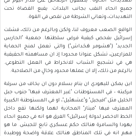
لتهديدات "الخاوة". يطلقون الرصاص على مدار اليوم في
جميع انحاء النقب بجانب البلدات. يقبع القضاة تحت
التهديدات، وتعاني الشرطة من نقص في القوة.
الواقع الصعب معروف لنا، ولكن وبالرغم من ذلك، فشلت
إسرائيل بفحص كيفية فرض سلطتها. جمعية "الحارس
الجديد" ("هشومر هَحَداش") والتي تعمل لمنح الحماية
للمزارعين، تشكل عنوانا محدودا إذ ان مساهمته الحقيقية
هي في تشجيع الشباب للانخراط في العمل التطوعي.
بالرغم من ذلك، إلا ان عملها محدود وخالٍ من الصلاحية.
اين يمكن لليهودي ان ينام بسلام دون ان يخاف من سرقة
مركبته – في المستوطنات "غير المعترف فيها" جنوب جبل
الخليل مثل "افيجيل" و"عشهئيل"، او في المستوطنة الكبيرة
المعترف فيها "ميتار" المحاذية لهما ولكنها تقع داخل
الخط الاخضر لدولة إسرائيل؟ الفرق هو انه في جميع انحاء
يهودا والسامرة هنالك حكم عسكري تابع للجيش. ما هو
مهم انه في تلك المناطق هنالك علاقة واضحة ووطيدة