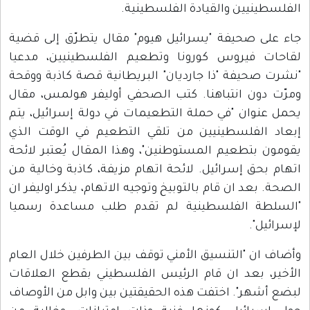
الفلسطينيين والقيادة الفلسطينية.
جاء على صحيفة "يسرائيل هيوم" مقال يتطرّق إلى قضية
لقاحات فيروس كورونا وتطعيم الفلسطينيين، مدعيا
"نشرت صحيفة "ذا جارديان" البريطانية قصة كاذبة ووقحة
ومرّت دون انتباهنا. كتب الصحفي أوليفر هولمس، مقال
يحمل عنوان "في حملة التطعيمات في دولة إسرائيل، يتم
إبعاد الفلسطينيين من تلقي التطعيم في الوقت الذي
يقومون بتطعيم المستوطنين"، وهذا المقال يُعتبر لائحة
اتهام بحق إسرائيل. لائحة اتهام مزيفة، كاذبة وخالية من
الصحة. بعد ان قام بالتوبيخ وتوجيه الاتهام، يذكر اوليفر ان
"السلطة الفلسطينية لم تقدم طلب مساعدة رسميا
لإسرائيل".
وأضاف ان "التنسيق الأمني توقف بين الطرفين خلال العام
الأخير، بعد ان قام الرئيس الفلسطيني بقطع العلاقات
لبضع أشهر". اختفت هذه الحقيقتين بين وابل من الأوصاف