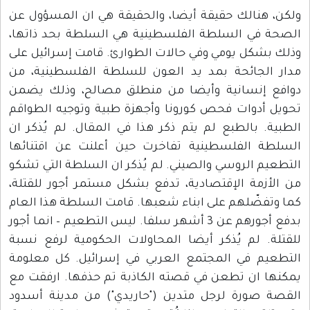
ولكن، هنالك حقيقة أيضا، والحقيقة هي ان المسؤول عن
الصحة في السلطة الفلسطينية هي السلطة بحد ذاتها،
وذلك بشكل يومي وفي حالات الطوارئ. قامت إسرائيل على
مدار الجائحة بمد يد العون للسلطة الفلسطينية، من
دوافع إنسانية وأيضا من منطلق مصالح، وذلك يضمن
تحويل أدوات فحص كورونا وأجهزة طبية وتوجيه الطواقم
الطبية. بالطبع لم يتم ذكر هذا في المقال. لم يُذكر ان
السلطة الفلسطينية تفاخرت حين أعلنت عن اقتنائها
التطعيم الروسي والصيني. لم يُذكر ان السلطة التي تشكو
من الأزمة الإقتصادية، تدفع بشكل مستمر أجور للقتلة،
كما وتفضّلهم على ابناء شعبها. قامت السلطة هذا العام
بدفع أجورهم عن 3 أشهر سلفا. ليس التطعيم – انما أجور
للقتلة. لم يُذكر أيضا المحاولات الحكومية لرفع نسبة
التطعيم في المجتمع العربي في إسرائيل. كل معلومة
يمكنها ان تطعن في قصته الكاذبة تم حذفها. ارفقت مع
القصة صورة لرجل متدين ("حاريدي") من مدينة أسدود