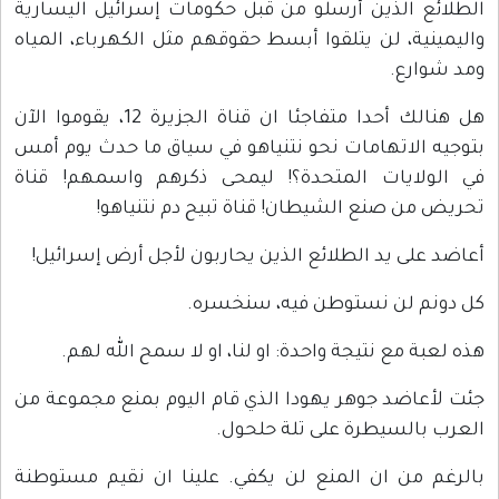
الطلائع الذين أرسلو من قبل حكومات إسرائيل اليسارية
واليمينية، لن يتلقوا أبسط حقوقهم مثل الكهرباء، المياه
ومد شوارع.
هل هنالك أحدا متفاجئا ان قناة الجزيرة 12، يقوموا الآن
بتوجيه الاتهامات نحو نتنياهو في سياق ما حدث يوم أمس
في الولايات المتحدة؟! ليمحى ذكرهم واسمهم! قناة
تحريض من صنع الشيطان! قناة تبيح دم نتنياهو!
أعاضد على يد الطلائع الذين يحاربون لأجل أرض إسرائيل!
كل دونم لن نستوطن فيه، سنخسره.
هذه لعبة مع نتيجة واحدة: او لنا، او لا سمح الله لهم.
جئت لأعاضد جوهر يهودا الذي قام اليوم بمنع مجموعة من
العرب بالسيطرة على تلة حلحول.
بالرغم من ان المنع لن يكفي. علينا ان نقيم مستوطنة