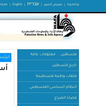
עברית
وكالة وفا
معرض الصور
English
ançais
فلسطين ... معلومات عامة
الرئيس
تاريخ فلسطين
أسر
ملفات وطنية فلسطينية
النظام السياسي الفلسطيني
قضايا الصراع