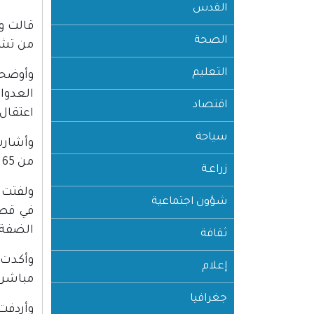
القدس
الصحة
من تشر
التعليم
اقتصاد
اعتقال 82.
سياحة
من 65 في الضفة.
زراعـة
شؤون اجتماعية
الضفة ل
ثقافة
إعلام
مباشرة وغير مباشرة، إ
جغرافيا
وأردفت الوزارة، أن 133 مدرسة