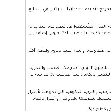
ية والتعليم إن 3714 طالبا استُشهدوا و5700 أصيبوا بجروح منذ بدء العدوان الإسرائيلي في السابع
ر 14 كانون الأول 2023، أن عدد الطلبة الذين استُشهدوا في قطاع غزة منذ بداية
العدوان وصل إلى 3679 شهيدا و5429 جريحا، فيما استُشهد في الضفة 35 طالبا وأصيب 271 آخرون، إضافة إلى
20 معلمين وإداريين استُشهدوا وأصيب 619 بجروح في قطاع غزة، واثنين أصيبا بجروح واعتُقل أكثر
لوكالة الغوث وتشغيل اللاجئين "الأونروا" تعرضت للقصف والتخريب
في قطاع غزة، الأمر الذي أدى إلى تعرض 83 منها لإضرار بالغة، و7 للتدمير بالكامل، كما تعرضت 38 مدرسة في
لي للمدارس طال 90% من الأبنية المدرسية والتربية الحكومية التي تعرضت لأضرار