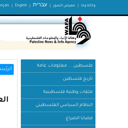
עברית
وكالة وفا
معرض الصور
English
ançais
فلسطين ... معلومات عامة
الرئيس
تاريخ فلسطين
ملفات وطنية فلسطينية
النظام السياسي الفلسطيني
قضايا الصراع