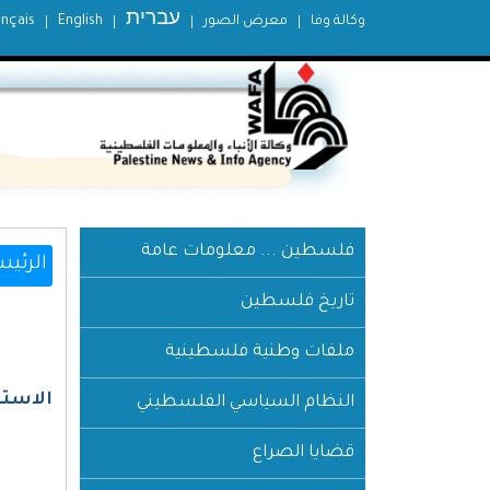
עברית
وكالة وفا
معرض الصور
English
ançais
فلسطين ... معلومات عامة
الرئيس
تاريخ فلسطين
ملفات وطنية فلسطينية
الاسترات
النظام السياسي الفلسطيني
قضايا الصراع