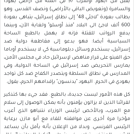
يقبل من ايهود اولمرت 97 في المئة من اراضي يهودا
والسامرة (وتعويض الباقي بالأراضي) ونصف القدس. وهو
يطالب بعودة "لاجئي 48" إلى نطاق إسرائيل، يتباهى بعودة
600 ألف لاجئ الى البلاد "منذ أوسلو" ولغاية الآن، وبينما
يدفع الرواتب للقتلة فإنه لا يهمل بالطبع الساحة
السياسية أيضا: فهو يدعو إلى مقاطعة دولية ضد
إسرائيل، يستخدم وسائل دبلوماسية كي لا يستخدم أوباما
حق الفيتو على قرار مناهض لإسرائيل حاد في مجلس الأمن،
يمارس التحريض ضد إسرائيل في الساحة الدولية، وفي
المدارس في نطاق السلطة ويتصدر الكفاح ضد كل تواجد
يهودي في الحرم. اليهود "يدنسون" بإقدامهم الحرم، يقول.
كل هذه الأمور ليست جديدة، بالطبع. فقد جيء بها كتذكير
لقرائنا الذين لا يزالون يؤمنون بأنه يمكن الوصول إلى سلام
مع العرب، وبالأخص لرئيس الوزراء نتنياهو الذي أعرب
مؤخرا مرة أخرى عن موافقته للقاء مع أبو مازن برعاية
الرئيس الفرنسي. وبدلا من الإعلان بأنه يأمل بأن يساعد