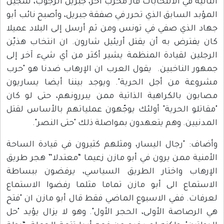
الثانية في الانتحابات فاز مخرب آخر، جبريل الرجوب، سجين
المؤبد السابق الذي تحرر في صفقة جبريل، وأصبح نائب أبو
جهاد الذي صفي في تونس ومن ثم أرسل إلى البلاد عميلا
كان يفترض به أن يقتل أريئيل شارون. ان انتخاب هذيّن
الرجلين لقيادة المنظمة يشير أكثر من أي شيء آخر إلى
جمهور الناخبين. يقول العرب ان الإرهاب ضدنا هو "حرب
مشروعة من أجل الحرية". ويوجد بيننا أيضا يساريون
مصابون بالكراهية الذاتية ممن يبررونهم، حتى لو كان
"مقاتلو الحرية" أولئك يوجّهون عملياتهم بالأساس لقتل
المدنيين. وهم يتعهدون بمواصلة ذلك "حتى النصر".
وأضاف: "رجال اليسار، ومثلهم كثيرون في قيادة الساحة
الأمنية ممن يرون في أبو مازن زعيما “معتدلا” هجر طريق
الإرهاب واختار الطريق السياسي، يرفضون ببساطة
الاستماع الى أبو مازن تماما مثلما رفضوا الاستماع
لعرفات. ففي الاسبوع الماضي فقط قال أبو مازن ان "فتح
هي الرصاصة الأولى، الحجر الأول". وهو لا يزال يؤيد "حل