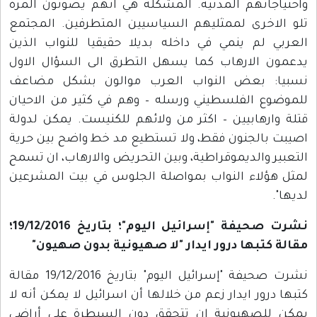
واحتياجاتهم المدنية. المشكلة هي انهم يصوتون المرة
تلو الاخرى لممثليهم السياسيين المتطرفين. المجتمع
العربي لم ينمي في داخله بديلا حقيقيا للنواب الذين
يدعمون الارهاب كما يسهل التطرق الى السؤال الاول
نسبيا: بعض النواب العرب موالون بشكل مضاعف
للموضوع الفلسطيني ورسله – وهم في كثير من الاحيان
قتلة وارهابيين – اكثر من ولائهم للكنيست. يمكن لدولة
اصيبت بالجنون فقط، ولا تستطيع مد خط واضح بين حرية
التعبير والديموقراطية، وبين التحريض والارهاب، ان تسمح
لمثل هؤلاء النواب بمواصلة الجلوس في بيت المشرعين
لديها".
نشرت صحيفة "إسرائيل اليوم"؛ بتاريخ 19/12/2016؛
مقالة كتبها درور ايدار "لا صهيونية بدون صهيون"
نشرت صحيفة "إسرائيل اليوم" بتاريخ 19/12/2016 مقالة
كتبها درور ايدار زعم من خلالها أن اسرائيل لا يمكن أنه لا
يمكن للصهيونية ان تتحقق دون السيطرة على أراضي