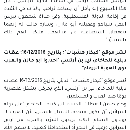
الرئيس المنتخب ترامب في شطب “فكرة الدولتين”، قال
هذا الأسبوع إنه يأمل أن يساعد ترامب بالذات في التقدم
في إقامة الدولة الفلسطينية. وفي جنازة شمعون بيرس
التقى نتنياهو وعقيلته أبو مازن، وسارة قالت له إنهما
يتوقعان استضافته في منزلهما. فليكن لهم ذلك
بالمسرّة".
نشر موقع "كيكار هشبات"؛ بتاريخ 16/12/2016؛ عظات
دينية للحاخام، نير بن آرتسي "احذروا ابو مازن والعرب
ذوي الهوية الزرقاء"
نشر موقع "كيكار هشبات" الديني بتاريخ 16/12/2016 عظات
دينية للحاخام، نير بن آرتسي، الذي يحرض بشكل عنصرية
دومًا ضد العرب والمسلمين.
وجاء ضمن العظات الدينية التي كتبها الحاخام: "على دولة
اسرائيل أن تكون متحدة، اليسار واليمين، لأن العرب لا
يؤيدون السلام. انهم يريدون المزيد والمزيد من ارض
اسرائيل ورمينا في البحر أو استخدامنا كعبيد، لا سمح الله،