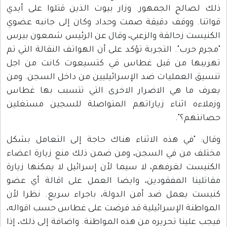
ذلك لصالح الجمهور. وزار بيوت الذين قتلوا على أيدي
قواتنا. ووقف دقيقة صمت وحداد وكان إلى جانبه عضوي
الكنيست زحالقة والزعبي، وقال عن الرئيس شمعون بيرس
"مجرم حرب". التجربة تؤكد على أن الهواتف النقالة التي تم
تهريبها من قبل غطاس في كتسيعوت كانت من اجل
تنسيق العمليات ضد الإسرائيليين من داخل السجن. ومن
يعرف ما هي الاضرار الاخرى التي تتسبب بها غطاس
وزملاءه اثناء زياراتهم المتواصلة للسجين مستغلين
حصانتهم؟".
وقال: "في هذه الاثناء هناك حاجة إلى التعامل بشكل
مختلف من في السجن، ومن ضمن ذلك منع زيارة اعضاء
الكنيست لغرفهم، لا سيما لأن إسرائيل لا يمكنها زيارة
مقاتلينا المفقودين، وايضا العمل على اقالة أي عضو
كنيست يعمل ضد أمن الدولة، باجراء سريع. نظرا لأن
المواطنة الإسرائيلية قد فرضت على غطاس حسب اقواله،
فيجب علينا تحريره من هذه المواطنة. واضافة إلى ذلك، إذا