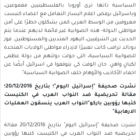
السياسية ذاتها ترى أوروبا بالفلسطينيين مقموعين،
وباسرائيل يرفض اعلام اليسار التعامل مع اعضاء كنيست
معروفين من الوسط العربي كمن يشكلون خطرًا على أمن
مواطني الدولة- هذه الصوابية غير قائمة لديهم عندما يتم
الحديث عن الشرقيين، اليهود المتديين والمستوطنين. فوز
دونالد ترامب كانت تعبيرًا لازدراء مواطني الولايات المتحدة
للصوابية السياسية، التي حولت دولتهم من دولة عظمى
لكيانٍ واهنٍ. حان الوقت كي يتوقفوا في اسرائيل أيضًا عن
اخفاء الأكاذيب والأوهام خلف الصوابية السياسية".
نشرت صحيفة "إسرائيل اليوم"؛ بتاريخ 20/12/2016؛
مقالة تحريضية ضد النواب العرب في الكنيست
كتبها رؤوبين باركو"النواب العرب ينسقون العمليات
الارهابية"
نشرت صحيفة "إسرائيل اليوم" بتاريخ 20/12/2016 مقالة
تحريضية ضد النواب العرب في الكنيست كتبها رؤوبين