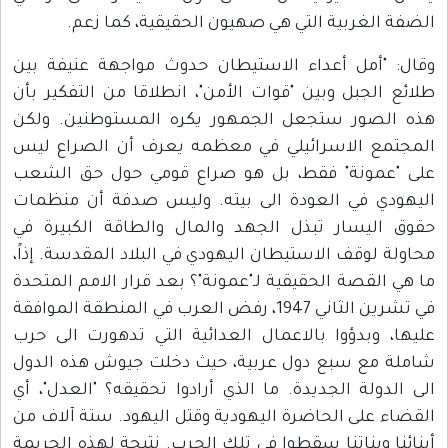
الضفة الغربية التي هي صهيون الحقيقية، كما زعم.
وقال: "أمل أعداء الاستيطان حدوث مواجهة عنيفة بين
طلائع الجبل وبين "قوات الأمن"، انطلاقا من التفكير بأن
هذه الصور ستجعل الجمهور يكره المستوطنين. ولكن
المجتمع الاسرائيلي في معظمه يعرف أن الصراع ليس
على "عمونة" فقط، بل هو صراع قومي حول حق الشعب
اليهودي في العودة الى بيته. وليس صدفة أن منظمات
حقوق اليسار تبذل الجهد والمال والطاقة الكبيرة في
محاولة لوقف الاستيطان اليهودي في البلاد المقدسة. إذاً،
ما هي القصة الحقيقية لـ"عمونة"؟ بعد قرار الامم المتحدة
في تشرين الثاني 1947، رفض العرب في المنطقة الموافقة
عليها، وبدؤوا بالاعمال العدائية التي تدهورت الى حرب
شاملة مع سبع دول عربية، حيث دخلت جيوش هذه الدول
الى الدولة الجديدة. ما الذي أرادوا تحقيقه؟ "العدل"، أي
القضاء على الحاضرة اليهودية وقتل اليهود. ستة آلاف من
أبنائنا وبناتنا سقطوا في تلك الحرب. نتيجة لهذه الجريمة