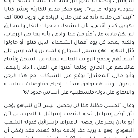
الدولتين"، ولكنه لم يخرج من فمه أبدا تتمة الجملة: “دولة
يهودية ودولة عربية”. وهو منكر قديم للكارثة ونشر كتابا
"أثبت" من خلاله بأنه قد قتل خلال الإبادة في اوروبا 800 ألف
يهودي كحدٍ أقصى، لأن استيعاب حجرات الغاز والمحارق
لم تكن قادرة على أكثر من هذا. وادعى بأنه يعارض الإرهاب،
ولكنه يمجد كل يوم أفعال الشهداء الذين قتلوا أو حاولوا
قتل اليهود. وهو يسمي الشوارع والميادين والمدارس على
أسمائهم ويدفع الرواتب العالية للقتلة في السجن ولأبناء
عائلاتهم في الخارج. وكلما أكثروا في القتل ـ ازداد راتبهم.
وأبو مازن "المعتدل" يوقع على الشيكات. مع هذا الرجل
يريدون ـ ونتنياهو يوافق مبدئيا ـ إجراء مفاوضات سياسية
والاتفاق على دولة فلسطينية على أساس حدود 67".
وقال: "لحسن حظنا، هذا لن يحصل. ليس لأن نتنياهو يؤمن
بأن أرض إسرائيل تعود لشعب إسرائيل لا للعرب، بل لأن
أبو مازن يصر على رفضه الاعتراف بإسرائيل كدولة الشعب
اليهودي. وهو لا يريد حقا إقامة دولة كهذه، فقد رفض أن