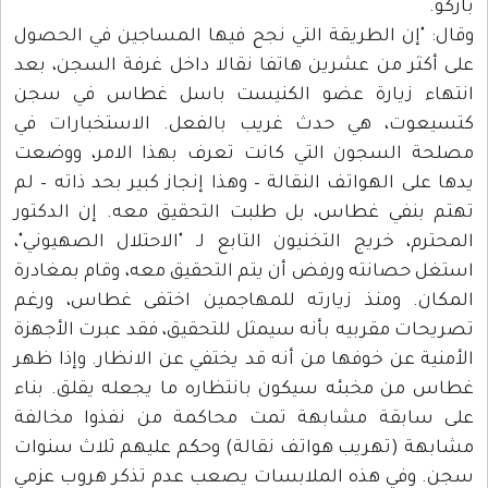
باركو.
وقال: "إن الطريقة التي نجح فيها المساجين في الحصول
على أكثر من عشرين هاتفا نقالا داخل غرفة السجن، بعد
انتهاء زيارة عضو الكنيست باسل غطاس في سجن
كتسيعوت، هي حدث غريب بالفعل. الاستخبارات في
مصلحة السجون التي كانت تعرف بهذا الامر، ووضعت
يدها على الهواتف النقالة – وهذا إنجاز كبير بحد ذاته – لم
تهتم بنفي غطاس، بل طلبت التحقيق معه. إن الدكتور
المحترم، خريج التخنيون التابع لـ "الاحتلال الصهيوني"،
استغل حصانته ورفض أن يتم التحقيق معه، وقام بمغادرة
المكان. ومنذ زيارته للمهاجمين اختفى غطاس، ورغم
تصريحات مقربيه بأنه سيمثل للتحقيق، فقد عبرت الأجهزة
الأمنية عن خوفها من أنه قد يختفي عن الانظار. وإذا ظهر
غطاس من مخبئه سيكون بانتظاره ما يجعله يقلق. بناء
على سابقة مشابهة تمت محاكمة من نفذوا مخالفة
مشابهة (تهريب هواتف نقالة) وحكم عليهم ثلاث سنوات
سجن. وفي هذه الملابسات يصعب عدم تذكر هروب عزمي