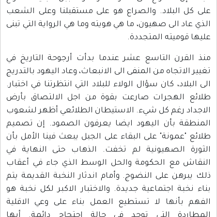
على كل البلاد. والصراع هو على مستقبلنا وعلى الشعب
الذي عاد الى صهيون، ما هي هويته وما هي الرواية التي تبنى
عليها قوميته المتجددة.
منذ القرن التاسع عشر عندما بدأت أرجوحة التاريخ في
تغيير الاتجاه من المنفى الى الانبعاث، وعاد اليهود بالتدريج
الى البلاد، كان سؤال الولاء للبلاد التي انتظرتنا في اختبار.
طلائع الهجرات صارعت بقوة من اجل الالتصاق بأرض
الاجداد رغم كل شيء. الاستيطان الطلائعي أظهر لشعوب
المنطقة بأن اليهود ايضا يعرفون الصمود. إن تصميم
طلائع "عمونة" على البقاء على الجبل يبعث فينا الأمل بأن
الثورة الصهيونية لم تخفت. الذهاب حتى النهاية في
النقاش مع الحكومة والحل الوسط الذي جاء في أعقاب
ذلك يبرهن على النضوج. وأمام اندثار النخبة القديمة يتم
بناء نخبة اجتماعية جديدة. والاختبار الاكبر لكل نخبة هو
الفهم بأنها لا تستطيع العمل بناء على وعي الاقلية
المطاردة التي توجد في حالة احتجاج دائمة. أيها