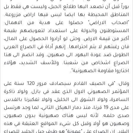
بوراً قبل أن تصعد اليها طلائع الجبل، وليست هي فقط بل
المناطق المحيطة بها ايضا ليس فيها اراض مزروعة.
"اصحاب الاراضي" حصلوا على هدية من الاهمال:
المستوطنون والدولة على استعداد لتعويضهم بقيمة
أكبر من قيمة الارض. وحتى لو أرادوا الحصول على المال،
فان رغبتهم لا يتم احترامها. إنهم أداة في الصراع العربي
الطويل ضد عودة اليهود الى صهيون. وقد انضم الى هذا
الصراع اشخاص من شعبنا. وللأسف الشديد، هؤلاء
اختاروا مقاومة الصهيونية".
وقال: "في الصيف القادم سيصادف مرور 120 سنة على
المؤتمر الصهيوني الاول الذي عقد في بازل. ولولا ذاكرة
السامرة، ولولا الشوق الى الخليل، ولولا تفكيرنا بالقدس
على مدى 19 قرنا، منذ دمار الهيكل الثاني، لما وجد هرتسل
صدى حلمه. لأنه ليس هناك صهيونية بدون صهيون،
وصهيون هو أولا وقبل كل شيء المواقع العتيقة في هذه
البلاد. إن الصراع على "عمونة" هو طرف جبل الجليد للصراع