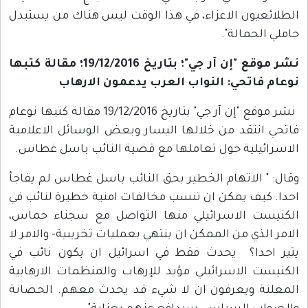
الطلائعيون الاعزاء، في هذا الوقت ليس هناك من يستبدل
حاملي الحمالة".
نشر موقع "إن آر جي"؛ بتاريخ 19/12/2016؛ مقالة كتبها
نوعام فاتحي: النواب العرب يدعمون الارهاب
نشر موقع "إن آر جي" بتاريخ 19/12/2016 مقالة كتبها نوعام
فاتحي انتقد من خلالها اليسار وبعض الوسائل الاعلامية
الاسرائيلية حول تعاملها مع قضية النائب باسل غطاس.
وقال: " الاتهام الخطير بحق النائب باسل غطاس لم يفاجأ
احدا. كيف يمكن ان تنسب مخالفات امنية خطيرة لنائب في
الكنيست الاسرائيلي منها التواصل مع سجناء حماس،
الامر الذي من الممكن ان ينتهي بعمليات تخريبية- والامر لا
يثير احدا؟ يحدث فقط في اسرائيل ان يكون نائب في
الكنيست الاسرائيلي مؤيد للإرهاب والمنظمات الارهابية
المعلنة ويعرفون ان لا شيء قد يحدث معهم. الحصانة