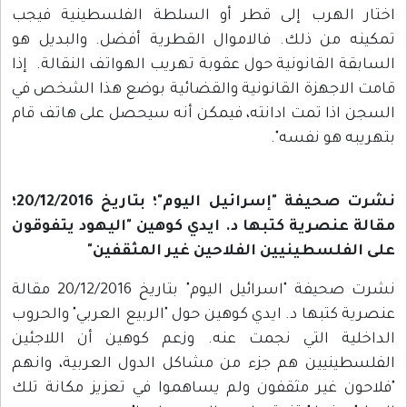
اختار الهرب إلى قطر أو السلطة الفلسطينية فيجب
تمكينه من ذلك. فالاموال القطرية أفضل. والبديل هو
السابقة القانونية حول عقوبة تهريب الهواتف النقالة. إذا
قامت الاجهزة القانونية والقضائية بوضع هذا الشخص في
السجن اذا تمت ادانته، فيمكن أنه سيحصل على هاتف قام
بتهريبه هو نفسه".
نشرت صحيفة "إسرائيل اليوم"؛ بتاريخ 20/12/2016؛
مقالة عنصرية كتبها د. ايدي كوهين "اليهود يتفوقون
على الفلسطينيين الفلاحين غير المثقفين"
نشرت صحيفة "اسرائيل اليوم" بتاريخ 20/12/2016 مقالة
عنصرية كتبها د. ايدي كوهين حول "الربيع العربي" والحروب
الداخلية التي نجمت عنه. وزعم كوهين أن اللاجئين
الفلسطينيين هم جزء من مشاكل الدول العربية، وانهم
"فلاحون غير مثقفون ولم يساهموا في تعزيز مكانة تلك