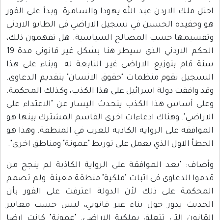
احتل ملك الاردن عبد الله يهودا والسامرة. وبدأ على الفور
هو وحفيده الحسين في تسجيل الاراضي في الطابو الاردني
وتقسيمها حسب المصالح السياسية. هل تفهمون ذلك،
الحكم الاردني الذي سيطر هنا بشكل غير قانوني مدة 19
سنة قام بتوزيع الاراضي غير التابعة له. وبناء على هذا
التسجيل تقوم منظمات "حقوق الانسان" بتقديم الدعاوى.
وقد وافقت دولة اسرائيل على هذا الكذب، وكذلك المحكمة.
وعلى أساس هذا الكذب يتحدث اليسار عن "الاعتداء على
الاراضي". وهناك ادعاءات اخرى القاسم المشترك بينها هو
الموافقة على الرواية الكاذبة للعرب في المنطقة. وهذا هو
الخطأ الاول الذي يعمل على توريط "عمونة" ومناطق اخرى".
وأضاف: "بعد الموافقة على الرواية الكاذبة لم ينجح من
قدموا الدعاوى في اثبات "ملكية" منطقة معينة. ولم تصمم
المحكمة على ذلك لأن الدولة اعترفت على الفور بأن
الحديث يدور حول بناء غير قانوني، ليس حسب معايير
القانون التي تتعلق بملكية الاراضي. "عمونة" كانت ارضا