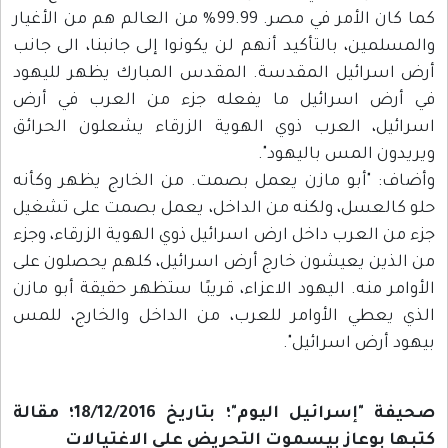
كما كان الأمر في مصر. 99.99% من العالم هم من الأغيار
والمسلمين، بالتأكيد أنهم لن يكونوا إلى جانبنا، الى جانب
أرض اسرائيل المقدسة. المقدس المبارك يظهر لليهود
في أرض اسرائيل ما يفعله جزء من العرب في أرض
اسرائيل، العرب ذوي الهوية الزرقاء يشعلون الحرائق
ويريدون المس باليهود".
وأضاف: "أبو مازن يعمل بصمت. من الخارج يظهر وكأنه
حلو كالعسل، ولكنه من الداخل، يعمل بصمت على تشغيل
جزء من العرب داخل ارض اسرائيل ذوي الهوية الزرقاء، وجزء
من الذين يعيشون خارج أرض اسرائيل، كلهم يحصلون على
الأوامر منه. اليهود الاعزاء، قريبًا ستظهر حقيقة أبو مازن
الذي يعطي الأوامر للعرب، من الداخل والخارج، للمس
بيهود أرض اسرائيل".
صحيفة "إسرائيل اليوم"؛ بتاريخ 18/12/2016؛ مقالة
كتبها بوعاز بيسموت التحريض على الاغتيالات