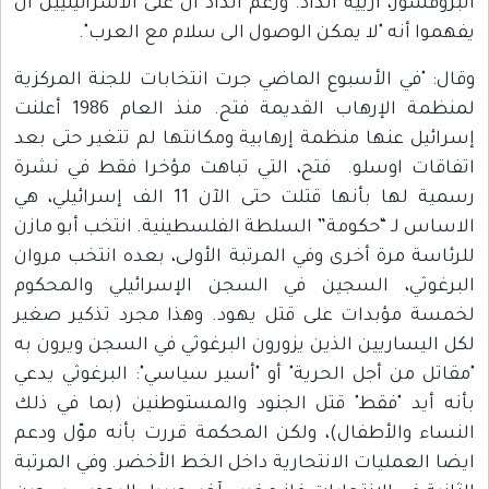
البروفسور، ارييه الداد. وزعم الداد ان على الاسرائيليين أن
يفهموا أنه "لا يمكن الوصول الى سلام مع العرب".
وقال: "في الأسبوع الماضي جرت انتخابات للجنة المركزية
لمنظمة الإرهاب القديمة فتح. منذ العام 1986 أعلنت
إسرائيل عنها منظمة إرهابية ومكانتها لم تتغير حتى بعد
اتفاقات اوسلو. فتح، التي تباهت مؤخرا فقط في نشرة
رسمية لها بأنها قتلت حتى الآن 11 الف إسرائيلي، هي
الاساس لـ “حكومة” السلطة الفلسطينية. انتخب أبو مازن
للرئاسة مرة أخرى وفي المرتبة الأولى، بعده انتخب مروان
البرغوثي، السجين في السجن الإسرائيلي والمحكوم
لخمسة مؤبدات على قتل يهود. وهذا مجرد تذكير صغير
لكل اليساريين الذين يزورون البرغوثي في السجن ويرون به
"مقاتل من أجل الحرية" أو "أسير سياسي": البرغوثي يدعي
بأنه أيد "فقط" قتل الجنود والمستوطنين (بما في ذلك
النساء والأطفال)، ولكن المحكمة قررت بأنه موّل ودعم
ايضا العمليات الانتحارية داخل الخط الأخضر. وفي المرتبة