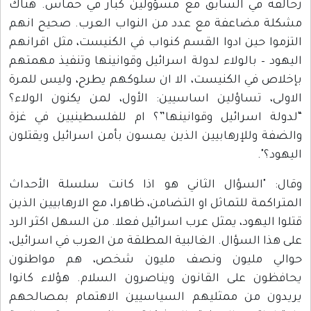
زحالقة في السابق مع مسؤولين كبار في حماس. هناك
مشكلة مضاعفة مع عدد من النواب العرب. صحيح انهم
التزموا حين ادوا القسم كنواب في الكنيست، مثل اقرانهم
اليهود – بالولاء لدولة اسرائيل وقوانينها وتنفيذ مهمتهم
بإخلاص في الكنيست، الا ان سلوكهم يطرح، وليس للمرة
الاولى، تساؤلين اساسيين: الأول، لمن يكنون الولاء؟
“لدولة اسرائيل وقوانينها”؟ ام للفلسطينيين في غزة
والضفة وللإرهابيين الذين يمسون بأمن اسرائيل ويقتلون
اليهود؟".
وقال: "السؤال الثاني هو اذا كانت سلسلة الأحداث
المتراكمة للتماثل او التضامن، ظاهرا، مع الارهابيين الذين
قتلوا اليهود، يمثل عرب اسرائيل فعلا. من السهل اكثر الرد
على هذا السؤال. الغالبية المطلقة من العرب في اسرائيل،
حوالي مليون ونصف مليون شخص، هم مواطنون
يحافظون على القانون ويناصرون السلام. هؤلاء كانوا
يريدون من ممثليهم السياسيين الاهتمام بمصالحهم