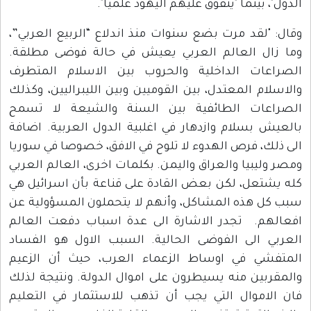
الدول"، بينما "يتفوق عليهم اليهود علميا".
وقال: "لقد مرت بضع سنوات منذ اندلاع “الربيع العربي”،
وما زال العالم العربي يعيش في حالة فوضى مطلقة.
الصراعات الداخلية والحروب بين الاسلام المتطرف
والاسلام المعتدل، بين القوميين وبين الليبراليين، وكذلك
الصراعات الطائفية بين السنة والشيعة لا تسمح
بالعيش بسلام وازدهار في اغلبية الدول العربية. اضافة
الى ذلك، فرص الهدوء لا تلوح في الافق، خصوصا في سوريا
ومصر وليبيا والعراق واليمن. بكلمات اخرى، العالم العربي
كله يشتعل، لكن بعض القادة على قناعة بأن اسرائيل هي
سبب كل هذه المشاكل، وأنهم لا يتحملون المسؤولية عن
افعالهم. تجدر الاشارة الى عدة اسباب دفعت العالم
العربي الى الفوضى الحالية. السبب الاول هو الفساد
المتفشي في اوساط الزعماء العرب، حيث أن الزعيم
والمقربين منه يسيطرون على اموال الدولة. ونتيجة لذلك
فان الاموال التي يجب أن تذهب للاستثمار في التعليم