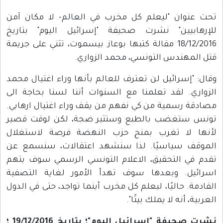
تحت عنوان "ليعلم كل مخرب في العالم- لا مكان آمن
للإرهابيين" نشرت صحيفة "إسرائيل اليوم" بتاريخ
18/12/2016 مقالة كتبها بوعاز بيسموت، تثني على جريمة
قتل المهندس التونسي، محمد الزواري.
وقال: "إسرائيل لن تعترف للعالم بأنها وراء اغتيال محمد
الزواري. لقد تعلمنا مع السنوات أننا لسنا بحاجة الى
مصادقة رسمية من كي نفهم من يقف وراء اغتيال ارهابي.
تونس ستغضب بالطبع وستثير ضجة، لكن لوقت قصير
لأنها لا تغرب بمنح حزب النهضة فرصة لاستغلال
الموقف سياسيًا. لذا سنشهد اعتقالات، سنسمع عن
تقدم في التحقيق، الاعلام التونسي الرسمي سوف يتهم
اسرائيل. وبعدها سوف تهدأ الأمور لغاية التصفية
القادمة. حاليًا، ليعلم كل مخرب أينما تواجد، حتى في الدول
العربية، أنه لا يملك بيتًا".
نشرت صحيفة "إسرائيل اليوم"؛ بتاريخ 19/12/2016 ؛