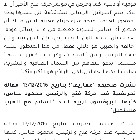
قومية أو دينية. كما وحرص في مؤتمر حركة فتح الأخير أن لا
يذكر اسم "اسرائيل". الرسائل المتناقضة التي ينشرها وفقا
لجمهور الهدف تمنحه قدرة حرباء مهنية. ليس هناك أي
منطق أو أساس لتسوية حقيقية من وراء رسائل عودة.
بعد خدش طبقة اللون الايديولوجي، فإن الفرق بينه وبين
زحالقة والطيبي هو دلالي فقط. من هذا المنظور، يشبه
عودة الترمينيتور من "المبيد 5"، وهو جون كونور نفسه: "
مبتسما، يدعو للتفاهم بين السماء الصافية والبشرية،
صاحب الذكاء العاطفي، لكن بالواقع هو الأكثر فتكا".
نشرت صحيفة "معاريف"؛ بتاريخ 13/12/2016؛ مقالة
تحريضية ضد حركة فتح والرئيس محمود عباس،
كتبها البروفسور، ارييه الداد "السلام مع العرب
مستحيل"
نشرت صحيفة "معاريف" بتاريخ 13/12/2016 مقالة
تحريضية ضد حركة فتح والرئيس، محمود عباس، كتبها