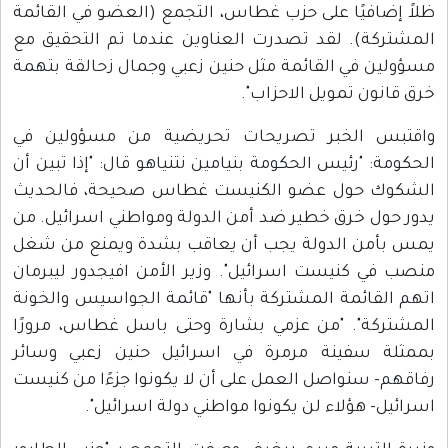
ظلاً إضافيًا على حزب غطاس، التجمع (العضو في القائمة
المشتركة). لقد تصدرت العناوين عندما تم التحقيق مع
مسؤولين في القائمة مثل حنين زعبي وجمال زحالقة بتهمة
خرق قانون تمويل الاحزاب".
واقتبس الخبر تصريحات تحريضية من مسؤولين في
الحكومة: "رئيس الحكومة بنيامين نتنياهو قال: "إذا تبين أن
الشكوك حول عضو الكنيست غطاس صحيحة، فالحديث
يدور حول خرق خطير ضد أمن الدولة ومواطني اسرائيل. من
يمس بأمن الدولة يجب أن يعاقب بشدة ويمنع من شغل
منصب في كنيست اسرائيل". وزير الأمن افيجدور ليبرمان
اتهم القائمة المشتركة بأنها "قائمة الجواسيس والخونة
المشتركة". "من عزمي بشارة وحتى باسل غطاس، مرورًا
بممثلة سفينة مرمرة في اسرائيل حنين زعبي وسائر
رفاقهم- سنواصل العمل على أن لا يكونوا جزءًا من كنيست
اسرائيل- هؤلاء لن يكونوا مواطني دولة اسرائيل".