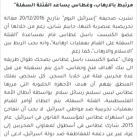
مرتبط بالارهاب، وغطاس يساعد القتلة السفلة"
نشرت صحيفة "إسرائيل اليوم" بتاريخ 20/12/2016 مقالة
تحريضية عنصرية كتبها، حاييم شاين، زعم من خلالها أن
عضو الكنيست باسل غطاس قام بمساعدة "القتلة
السفلة على القيام بعمليات ارهابية"، وانه يجب الربط بين
"الاسلام والارهاب"، كما زعم.
وقال: "عضو الكنيست باسل غطاس يضحك طوال طريقه
الى بنك أهداف فتح وحماس، الذي يتم تشغيله من قبل
عدة مخربين قتلة من خلايا السجن. كل شخص يملك
المنطق يفهم أن هدف الأجهزة الخليوية التي مررها
غطاس ليس تسليم رسائل سلام. بواسطة أبطال الأمة
الفلسطينية، القتلة السفلة، يتم اعطاء أوامر للقيام
بعمليات تخريبية ضد مواطني اسرائيل. لا يجب أن نتفاجئ
من استهزاء غطاس لمؤسسة القانون في اسرائيل. عام
2015، شارك غطاس في أسطول لمعاوني المخربين إلى
غزة، عبر عن دعمه للمقاطعة ضد دولة اسرائيل، ادعى أن