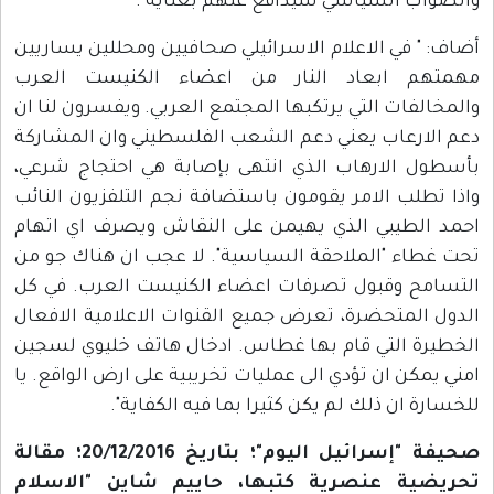
والصواب السياسي سيدافع عنهم بعناية".
أضاف: " في الاعلام الاسرائيلي صحافيين ومحللين يساريين
مهمتهم ابعاد النار من اعضاء الكنيست العرب
والمخالفات التي يرتكبها المجتمع العربي. ويفسرون لنا ان
دعم الارعاب يعني دعم الشعب الفلسطيني وان المشاركة
بأسطول الارهاب الذي انتهى بإصابة هي احتجاج شرعي،
واذا تطلب الامر يقومون باستضافة نجم التلفزيون النائب
احمد الطيبي الذي يهيمن على النقاش ويصرف اي اتهام
تحت غطاء "الملاحقة السياسية". لا عجب ان هناك جو من
التسامح وقبول تصرفات اعضاء الكنيست العرب. في كل
الدول المتحضرة، تعرض جميع القنوات الاعلامية الافعال
الخطيرة التي قام بها غطاس. ادخال هاتف خليوي لسجين
امني يمكن ان تؤدي الى عمليات تخريبية على ارض الواقع. يا
للخسارة ان ذلك لم يكن كثيرا بما فيه الكفاية".
صحيفة "إسرائيل اليوم"؛ بتاريخ 20/12/2016؛ مقالة
تحريضية عنصرية كتبها، حاييم شاين "الاسلام