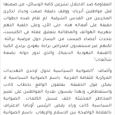
المقاومة ضد الاحتلال تشرعن كافة الوسائل- من ضمنها
قتل مواطنين أبرياء- ووقف دقيقة صمت وحداد لذكرى
المخربين من القدس الشرقية. لم تقام ضده خطوات
حقيقة على أفعاله هذه. حتى الآن، وعلى خلفية التهم
بتهريبه الهواتف والمطالبة بتعليق عمله في الكنيست،
يتحدث أعضاء كنيست من اليسار حول فرضية برائته.
لكنهم غير مستعدون لافتراض براءة يهودي يرتدي الكيبا
(القبعة اليهودية الدينية)، والذي تدور حوله بضعة
شائعات".
وأضاف: "الصوابية السياسية تحول لإحدى التهديدات
المركزية للثقافة الغربية. باسم الصوابية السياسية لا
يمكن قول الحقيقة. يغلفون الواقع بخطاب كاذب
واستعطافي، وبهذا يمسون بقدرة المواطنين على تمييز
المخاطر المختبئة خلف غسيل الكلمات. الصوابية
السياسية كانت وراء رفض الرئيس أوباما الاعتراف
بالعلاقة الواضحة بين الاسلام والإرهاب. باسم الصوابية