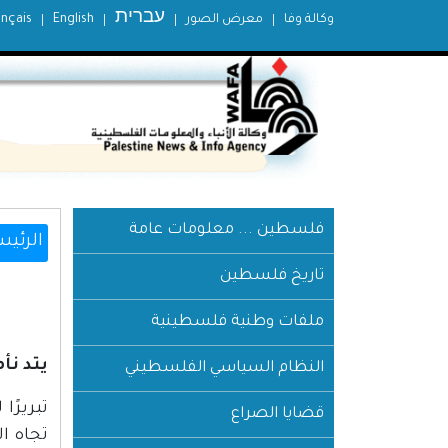
עברית
وكالة وفا
معرض الصور
English
ançais
فلسطين ... معلومات عامة
الرئيس
تاريخ فلسطين
ملفات وطنية فلسطينية
يتد نأمان"؛ بتاريخ 5.4.2013؛ 
النظام السياسي الفلسطيني
تبريرًا
قضايا الصراع