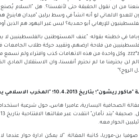
منعنا من ان نقول الحقيقة حتى لأنفسنا؟. هل "السلام يُصنع 
لسطينيون للإرهابي أبو حمدية؟ ليس غير اليهود هم الذين أوجدو
فلسطينيين من فلاحة ارضهم، وتقييد حركة طلاب الجامعات ف
بيوتهاzzz*z. وكل واحدة من هذه الاتهامات كذب وافتراء ولم ن
الم لن يحترمنا ما لم نحترم أنفسنا، وان الاستقلال المادي 
 الروح؟"
؛ بتاريخ 10.4.2013؛ "المخرب الاسلامي يغتبط لرؤية القتلى ولا يمكن الحوار معه"
قالة الصحافية اليسارية، عاميرا هاس، حول شرعية استخدام ال
يليين الحوار معه.
وفيا بن-موريا، كاتبة المقالة: "لا يمكن ادارة حوار عندما 