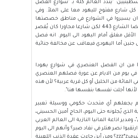
نيين: "يندد العالم كله بـ "شوارع الفصل
ل شارع مفتوح لليهود معا على الملأ. وفي
د ان يسيروا في الشوارع في مناطق خصصتها
اوسلو للفلسطينيين. وبحسب أمر من المحكمة العليا فُتح للعرب ايضا الشارع 443 لكن شارعا مجاورا كان يُقصر
قل مغلق أمام اليهود الى اليوم. انه فصل
جنين أما اليهودي فيعاقب عن مخالفة جنائية
ا من ان الفصل العنصري في شوارع يهودا
في يوم من الايام عن عورة فصلهم العنصري
 الويل لليهودي الاسرائيلي اذا تجرأ على ان يطأ ارض نابلس أو 90 في المائة من الخليل أو كل قرية عربية؟ لأن هذه
 لأنها أجلت نفسها بنفسها هنا".
ذا لم يجعلهم أي متحدث حكومي ووسيلة تعبير
ذي يُجلونه حتى اليوم، الحاج أمين الحسيني،
مدير اذاعة المانيا النازية الى العالم العربي
تقبوا نصر هتلر في نفاد صبر؟ وأنهم الى اليوم
أكبر مستهلكي كتاب كفاحي ورسومهم الكاريكاتورية تنافس zzz*zشتيرمرzzz*z؟ ومن أين جاءت عقدة الذنب اللعينة