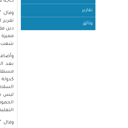
حاجة لأ
تقارير
وقال: 
تقرير 
وثائق
دين فق
شعب فل
وأضاف:
بعد ال
مستقلة
كدولة 
السلام
ليس سو
الجمود
التعليم
وقال: 