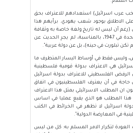
ت السلام.
ونخب عرب اسرائيل) استعدادهم للاعتراف بحق
على الاطلاق بوجود شعب يهودي. برأيهم هذا
(رغم أن ليس له تاريخ ولغة خاصة به وثقافة
مميزة له) وهو يستحق دولة خاصة به. في قرار التقسيم للامم المتحدة في 1947، بالمناسبة، لم يجرِ الحديث عن
كن تبلورت في حينه)، بل عن دولة عربية".
ناس، وليس فقط في أوساط اليسار المتطرف ما
رائيل هي الاعتراف بدولة قومية فلسطينية
الرفض الفلسطيني للاعتراف بدولة اسرائيل
ي حاجة في أن يعترف الفلسطينيون في اتفاق
ن ان المطلب الاسرائيلي بمثل هذا الاعتراف
هذا المطلب هو الذي يقبع عمليا في اساس
لة اسرائيل لا تظهر في الخرائط في الكتب
ية في المعارضة الدولية".
 العودة لتكرار الامر المسلم به: كل من ليس