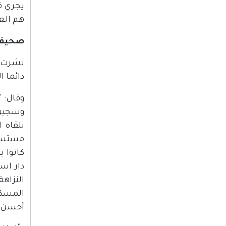
يجري ف
هم الع
صحيفة "يديعوت 
دائما 
وقال: "
وسجين 
تلقاه 
مستشفي
كانوا 
دار اس
النزاه
المسكي
أحسن ا