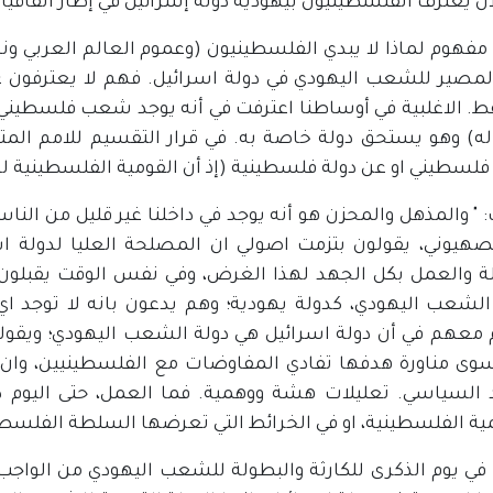
ن يعترف الفلسطينيون بيهودية دولة إسرائيل في إطار اتفاقيا
" مفهوم لماذا لا يبدي الفلسطينيون (وعموم العالم العربي 
المصير للشعب اليهودي في دولة اسرائيل. فهم لا يعترفون 
ط. الاغلبية في أوساطنا اعترفت في أنه يوجد شعب فلسطيني 
سطيني او عن دولة فلسطينية (إذ أن القومية الفلسطينية لم ت
 " والمذهل والمحزن هو أنه يوجد في داخلنا غير قليل من ال
صهيوني، يقولون بتزمت اصولي ان المصلحة العليا لدولة اس
 والعمل بكل الجهد لهذا الغرض، وفي نفس الوقت يقبلون 
الشعب اليهودي، كدولة يهودية؛ وهم يدعون بانه لا توجد ا
 معهم في أن دولة اسرائيل هي دولة الشعب اليهودي؛ ويقولو
ى مناورة هدفها تفادي المفاوضات مع الفلسطينيين، وان 
 السياسي. تعليلات هشة ووهمية. فما العمل، حتى اليوم دو
ية الفلسطينية، او في الخرائط التي تعرضها السلطة الفلسطين
" في يوم الذكرى للكارثة والبطولة للشعب اليهودي من الواجب