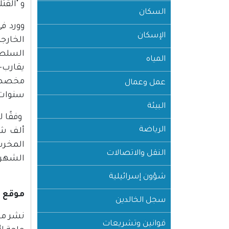
و "الق
السكان
وورد ف
الإسكان
الخارج
السلطة 
المياه
مخصصات
عمل وعمال
سنوات ا
البيئة
الرياضة
النقل والاتصالات
الشهري 
شؤون إسرائيلية
موقع "إن آ رجي"؛ بت
سجل الخالدين
قوانين وتشريعات