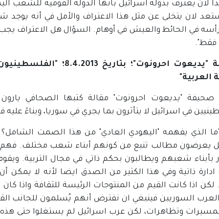
 لان يعترف بدولة اسرائيل بانها الدولة القومية للشعب اليه
عد لان يتخلى عن مثل هذا الاعتراف والأمل في أنه يوجد شر
سه في الحائط والعيش في أوهام. السؤال هل الاعتراف يجب أن
 فقط".
صحيفة "يديعوت احرونوت"؛ ب
ة العربية"
نيين في اسرائيل لا يتأثرون بما يجري في سوريا، وبناءً عليه فقد
"ما الذي يفهمه "اليهودي العادي" من هذا الصمت الشامل؟ 
ل يعرضون مطالب تنبع من كونهم أبناء شعب مختلف. فهم ي
ر بأبناء شعبهم ويطالبون بحكم ذاتي في مجال التربية. ويقوم
دارة ذاتية وفي هذا الكثير من الصدق ايضا لأنه لا يمكن أن 
 لكن اذا كانت القيم من المنتوجات الرئيسة للثقافة واذا كا
العرب السوريين فينبغي ان نفترض أنهم يُسلمون للجانب القات
مسيرات وتظاهرات، لكن عرب اسرائيل لم يستغلوا حتى هذه ا