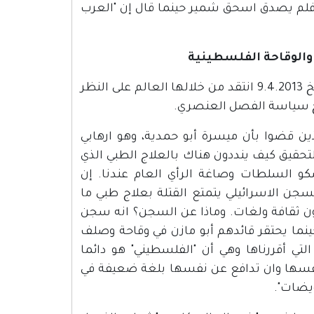
 أفلم يصدق اسحق شمير حينما قال إن "العرب
نشرت صحيفة "يديعوت احرونوت" مقالة كتبها اليكيم هعتسني بتاريخ 9.4.2013 انتقد من خلالها العالم على النظر
تهج سياسة الفصل العنصري.
الذين قضوا بأن ميسرة أبو حمدية، وهو ارهابي
حقيق كيف ينددون هناك بالعلاج الطبي الذي
كو السلطات وصاغة الرأي العام عندنا. إن
جن الاسرائيلي يتمتع القتلة بعلاج طبي ما
ون ثقافة ولغات. وماذا عن السجن؟ انه سجن
ينما يحتقر قائدهم أبو مازن في وقاحة وصلف
لتي أقررناها وهي أن "الفلسطيني" هو دائما
نفسها وان تدافع عن نفسها بلغة ضعيفة في
ويضات".