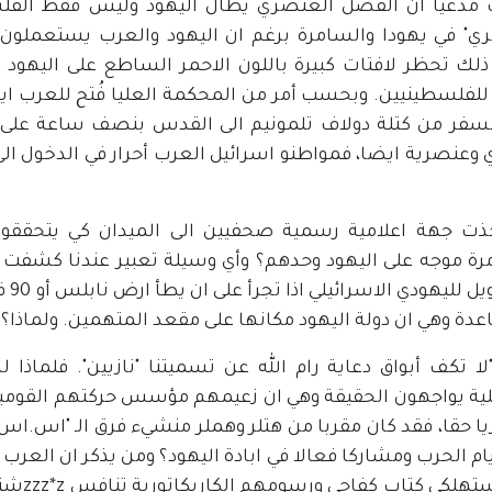
مدعيا ان الفصل العنصري يطال اليهود وليس فقط الفلسطي
ي" في يهودا والسامرة برغم ان اليهود والعرب يستعملون ك
ذلك تحظر لافتات كبيرة باللون الاحمر الساطع على اليهو
سفر من كتلة دولاف تلمونيم الى القدس بنصف ساعة على الأ
وعنصرية ايضا، فمواطنو اسرائيل العرب أحرار في الدخول الى 
ذت جهة اعلامية رسمية صحفيين الى الميدان كي يتحققو
رة موجه على اليهود وحدهم؟ وأي وسيلة تعبير عندنا كشفت 
وأنه
عدة وهي ان دولة اليهود مكانها على مقعد المتهمين. ولماذا؟
"لا تكف أبواق دعاية رام الله عن تسميتنا "نازيين". فلما
لية يواجهون الحقيقة وهي ان زعيمهم مؤسس حركتهم القومية ال
يا حقا، فقد كان مقربا من هتلر وهملر منشيء فرق الـ "اس.اس"، و
م الحرب ومشاركا فعالا في ابادة اليهود؟ ومن يذكر ان العرب ار