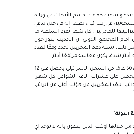
 جديدة ورسمية جمعها قسم الأبحاث في وزارة
سجونين في إسرائيل، تظهر انه في حين تدعي
يزانيتها للمخربين. كل شهر تُفرد السلطة ما
عون امام المجتمع الدولي أن الحديث يدور حول
ذلك. نسبة دعم المخربين تحدد وفقًا لعدد
أكثر شدة، يكون معاشه مرتفعًا أكثر.
وفقًا للسلم الذي وضعه الفلسطينيون، المخرب الذي يقضي أكثر من 30 عامًا في السجن الاسرائيلي يحصل على 12
الشهر. من حكم عليه بالسجن 25 ولغاية 30 عامًا يحصل على عشرات آلاف الشواقل كل شهر.
 ولغاية 10 سنوات يحصل على 4000 شاقل. رواتب آلاف المخربين من هؤلاء أعلى من الراتب
ن آ رجي" مقالة كتبها عاموس جلبوع بتاريخ 8.4.2013 انتقد من خلالها اولئك الذين يدعون بانه لا توجد اي