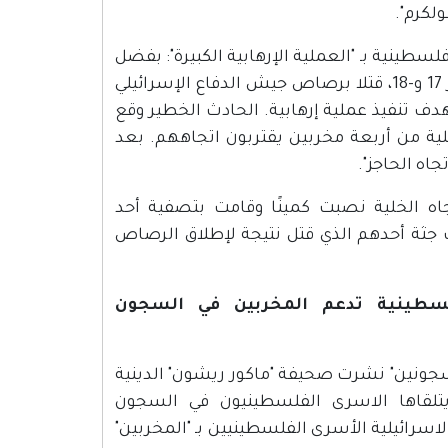
لكرم".
طينية بـ "العملية الإرهابية الكبيرة": بفضل
السماء أحبطت عملية إرهابية كبيرة: فتيان مخربان يبلغان من العمر 17 و-18، قتلا برصاص جيش الدفاع الإسرائيلي
دف تنفيذ عملية إرهابية. الحادث الخطير وقع
لية من أربعة مخربين يقتربون اتجاههم. بعد
اه الحاجز".
اه الخلية نصبت كمينًا وقامت بتصفية أحد
دت جثة أحدهم الذي قتل نتيجة لإطلاق الرصاص
ريخ 7.4.2013؛ "السلطة الفلسطينية تدعم المخربين في السجون
ون شاقل للمخربين المسجونين" نشرت صحيفة "ماكور ريشون" الدينية
ية التي يتلقاها الاسرى الفلسطينيون في السجون
اسرائيلية الأسرى الفلسطينيين بـ "المخربين"