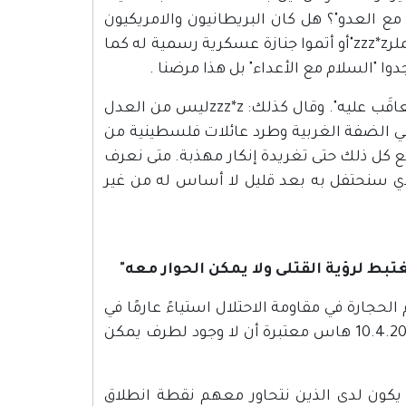
مع العدو"؟ هل كان البريطانيون والامريكيون
يُسلمون للعدو الالماني لو أنه انشأ في وسط برلين "ميدان هاينرخ هملرzzz*z"أو أتموا جنازة عسكرية رسمية له كما
ا "السلام مع الأعداء" بل هذا مرضنا .
رمانا اوباما في خطبته بقوله: "عنف المستوطنين بالفلسطينيين لا يعاقَب عليه". وقال كذلك: zzz*zليس من العدل
ي الضفة الغربية وطرد عائلات فلسطينية من
سمع مع كل ذلك حتى تغريدة إنكار مهذبة. متى نعرف
الذي سنحتفل به بعد قليل لا أساس له من غير
حجارة في مقاومة الاحتلال استياءً عارمًا في
إسرائيل. صحيفة "يتد نأمان" انتقدت عبر مقالتها الافتتاحية بتاريخ 10.4.2013 هاس معتبرة أن لا وجود لطرف يمكن
لا يكون لدى الذين نتحاور معهم نقطة انطلاق