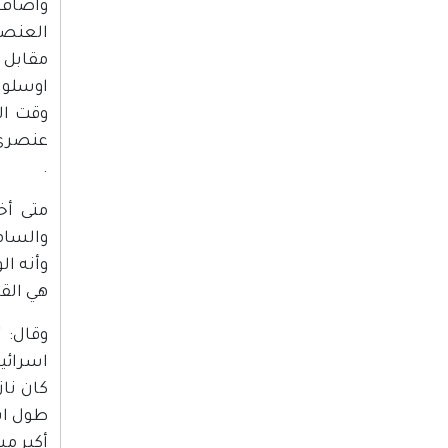
وأضاف 
العنصر
مقابل 
وقت ال
عنصري 
.
متى أخ
والسام
هي القا
وقال: 
اسرائي
كان ناز
طول ايا