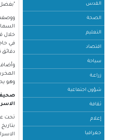
القدس
"بفضل ا
ووصفت ا
الصحة
التعليم
خلال ق
في حاج
اقتصاد
دقائق ق
سياحة
وأضاف 
المخربي
زراعـة
وهو يح
شؤون اجتماعية
الاسرا
ثقافة
إعلام
جغرافيا
الاسرائ