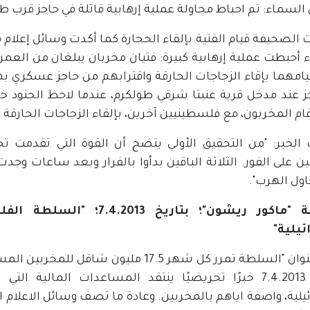
لسماء: تم احباط محاولة عملية إرهابية قاتلة في حاجز قرب طو
لصحيفة قيام الفتية بإلقاء الحجارة كما أكدت وسائل إعلام فلس
يامهما بإقاء الزجاجات الحارقة واقترابهم من حاجز عسكري به
ز عند مدخل قرية عنبتا شرقي طولكرم، عندما لاحظ الجنود خ
ام المخربون، مع فلسطينيين آخرين، بإلقاء الزجاجات الحارقة تج
الخبر: "من التحقيق الأولي يتضح أن القوة التي تقدمت تج
ن على الفور. الثلاثة الباقين بدأوا بالفرار وبعد ساعات وج
اول الهرب".
صحيفة "ماكور ريشون"؛ بتا
ئيلية"
تحت عنوان "السلطة تمرر كل شهر 17.5 ملي
بتاريخ 7.4.2013 خبرًا تحريضيًا ينتقد المساعدات المال
يلية، واصفة اياهم بالمخربين. وعادة ما تصف وسائل الاعلام ال