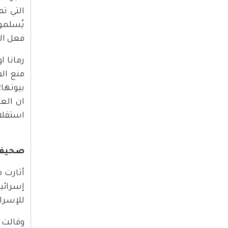
التي ت
فعل الف
منع ال
ان الع
استقلال
صحيفة "ماكور ريشون"
أثارت م
للإسرائ
وقالت ص