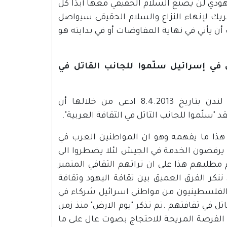
ودي لن يصنع السلام الحقيقي معها أبدًا كل
يك لإنهاء النزاع والسلام الحقيقي سيواصل
 يأتي في نهاية المفاوضات أو في بدايته هو
تاريخ 8.4.2013؛ "الفلسطينيون في إسرائيل سلّموا للجانب القاتل في
نشرت صحيفة "يديعوت احرونوت" مقالة كتبها الصحافي يارون لندن بتاريخ 8.4.2013 ادعى من خلالها أن
 "سلّموا للجانب الثاتل في الثقافة العربية".
هذا ما يفهمه وهو ان المواطنين العرب في
رفضون الخدمة في الجيش لئلا يضطروا الى
 مطلبهم هذا على ان تراثهم الثقافي المتميز
ننكر الفرق العميق بين ثقافة اليهود وثقافة
ن الفلسطينيون من مواطني اسرائيل شركاء في
ل في ثقافتهم .تم تذكر "يوم الارض" منذ زمن
لفرصة المريحة للاحتجاج بصوت عال على ما