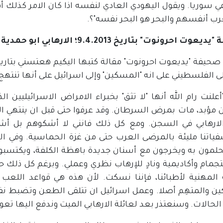
ي سوريا. ويقول اليهودي العادي لنفسه اذا كان الامر كذلك
رب أنفسهم والبحر هو البحر نفسه"؟.
احرونوت" بتاريخ 9.4.2013؛ الارهابي ابو حمدية والوقاحة الفلسطينية
الى الفلسطيني على انه "المسكين" وإلى اسرائيل على أنها تن
أعلنت رام الله أنها "لا تثق" بخبراء الامراض الاسرائيليين 
مؤبد، مات بمرض السرطان. وقد عرفوا حتى قبل ان ينتهي الت
الارهابي في السجن. ومع كل ذلك فانني لا أشكوهم بل أش
اتنا مليئة بالمرضى العرب حتى من غزة الحماسية. وفي الس
يحلمون به ويخرجون مع أسنان جديدة باهظة الكلفة، ويكتسب
تجمام وأكاديمية ونادٍ للإرهاب نظري وعملي. وبرغم كل ذلك ح
ة المهنية لأطبائنا، فإننا نسكت. لأن هذه هي قواعد اللعب ا
ن والمتهِم أصلا. وعمل اسرائيل ان تتلقى الطعن وتضبط 
لحالات. وسنعتذر بعد لعائلة الارهابي الميت وندفع اليها تع