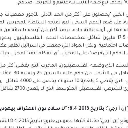
تلة" بهدف نزع صفة الانسانية عنهم والتحريض ضدهم.
ي الخبر: "يحصلون على أكثر من الحد الأدنى للأجور: معطيات
ية، على ضوء الدعم السخي الذي تمنحه السلطة للمخربين الم
انها في أزمة مالية حادة، يرصد أكثر من أربعة بالمائة من م
يقارب- 17.5 مليون شاقل لمخصصات الدعم. الفلسطينيون يد
 اجتماعية، ولكن المواد التي جمعت في اسرائيل تظهر عكس 
لحكم التي فرضت على المخرب. أي انه كلما نفذ المخرب جرائم 
ألف شاقل في 
المخرب الذي يقضي 5
للشرطي الفلسطيني المتوسط، الذي لا يتعدى 2700 شاقل".
اريخ 8.4.2013؛ "لا سلام دون الاعتراف بيهودية الدولة"
نشر موقع "إ