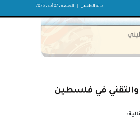
حالة الطقس
الجمعة ، 07 آب ، 2026
 والتقني في فلسطين
الية: