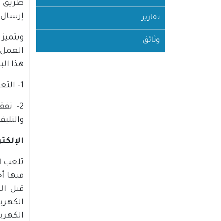
طريق إ
إرسال و أ
تقارير
ويتميز
وثائق
العمل 
هذا الب
1- التعامل مع عدد كبير من الأنظمة الخطية و الرقمية.
2- تف
والتلي
الإلكت
تلعب ال
فيها أج
قبل ال
الكهرب
الكهربا