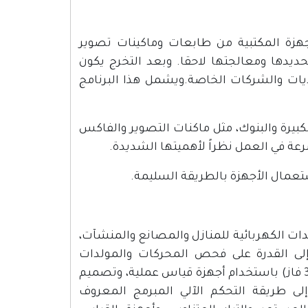
زة المكتبية من طابعات وماكينات تصوير
ديدها ومعالجتها لاحقا. وبعد التخرج يكون
لديات والشركات الخاصة.ويشمل هذا البرنامج
بيرة والبنوك، مثل ماكنات التصوير والفاكس
عة في العمل نظراً لأهميتها الشديدة.
ت الكهربائية للمنازل والمصانع والمنشآت،
 إلى القدرة على فحص المحركات والمولدات
الكهربائية، وصيانتها، وتشغيلها، وإعادة لفها بجميع أنواعها (1 فاز-3 فاز) باستخدام أجهزة قياس عملية، وتصميم
 إلى طريقة التحكم الآلي المبرمج المعروف