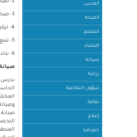
2- صيانة الراديو والمسجل وراديو السيارة.
القدس
3- صيانة التلفزيون والفيديو والستالايت.
الصحة
4- تركيب الصحون واللاقط للمحطات الفضائية.
التعليم
5- تتبع الأعطال الفنية بالطرق السليمة وتحديدها.
اقتصاد
6- بناء دوائر إلكترونية عملية و التعرف على وسائل الاتصالات المختلفة والتعامل معها.
سياحة
صيانة 
زراعـة
يدرس ال
شؤون اجتماعية
الحاسو
المختل
ثقافة
وصيانة
صيانة ج
إعلام
التخصص 
المنطق
جغرافيا