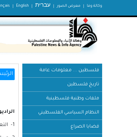
עברית
وكالة وفا
معرض الصور
English
ançais
فلسطين ... معلومات عامة
الرئيس
تاريخ فلسطين
ملفات وطنية فلسطينية
الرادي
النظام السياسي الفلسطيني
1- التعرف على أساسيات الإلكترونيات.
قضايا الصراع