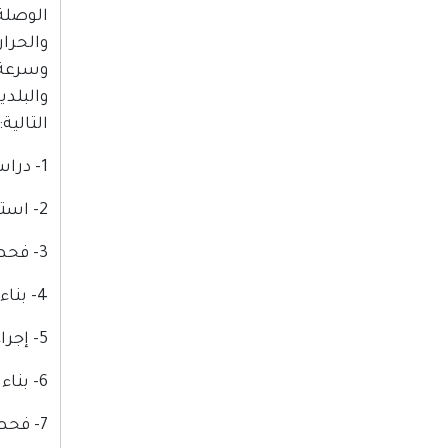
الوصلة
والحرا
وسرعة 
والبلد
التالية:
1- دراسة مبادئ الكهرباء والقوانين التي تحكمها.
2- استخدام أجهزة القياس المختلفة.
3- فحص القطع الإلكترونية.
4- بناء دارات إلكترونية ودارات تحكم وتحديد متغيراتها وأعطالها.
5- إجراء التمديدات الكهربائية الصناعية.
6- بناء دارات التحكم الإلكترونية بشقيها التمثيلي والرقمي.
7- فحص وتركيب المجسات المختلفة.