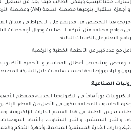
شارات مغناطيسية.ويمكن الطالب فيما بعد من تشغيل الأج
جهزة استقبال بنوعيها مضمنة السعة (AM) ومضمنة التردد (FM).
 خريجو هذا التخصص من قدرتهم على الانخراط في ميدان العمل 
في مواقع مختلفة مثل شركة الاتصالات وجوال أو محطات التلف
رنامج التعلم على الكفايات التالية:
قد وفحص وتشخيص أعطال المقاسم و الأجهزة الألكترونية 
فزيون والراديو وإصلاحها حسب تعليمات دليل الشركة المصنعة 
رونيات الصناعية:
الكترونيات دوراً هاماً في التكنولوجيا الحديثة، فمعظم الأجهز
هزة الحاسوب المختلفة تتكون في الأصل من القطع الإلكترونية
طلاب.يدرس الطلبة في هذا القسم الدارات الإلكترونية وعناصر
اء، والتيار المستمر، والتيار المتناوب، وأشباه الموصلا
ئية، ودارات القدرة المستمرة المنظمة، وأجهزة التحكم والحماية