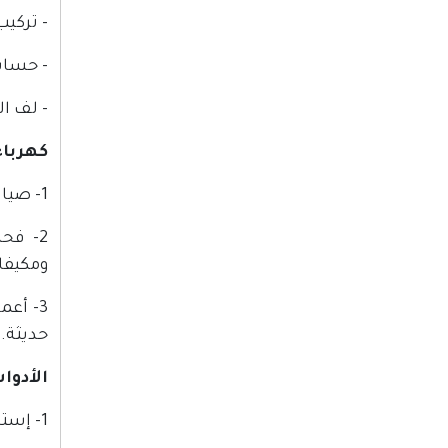
- تركيب
- حساب
- لف ال
كهرباء
1- صيانة الأجزاء الكهربائية والإلكترونية في المركبات باستخدام أجهزة الفحص المحوسبة.
2- فح
ومكيفات
3- أع
حديثة. 
الأدوا
1- إستخدام العدد والآلات الخاصة بالمهنة بطريقة علمية وصحيحة.