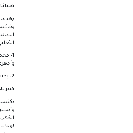
صيانة 
يهدف ه
وفاكسا
الطالب
التعلم 
1- فح
وأجهزة
2- يختبرون وظائف الأجهزة ويتقنون تدريب مستخدمي المكتب على استعمال الأجهزة بالطريقة السليمة.
كهربا
يكتسب 
وأسس ا
لوحات 