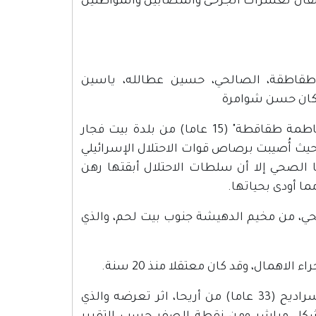
سياسة بدلا من الاعتقال لعشرات الجرحى والمصابين والمواطنين
قاطقة، الصالحي، حسين عطالله، ياسين
 كان حسن شوامرة
- في 20 آيار/مايو 2017 استشهدت الأسيرة المصابة الطفلة/ "فاطمة طقاقطة" (15 عاما) من بلدة بيت فجار
ب بيت لحم، بعد اعتقالها وهي مصابة بتاريخ 15 آذار/مارس 2017، حيث أُصيبت برصاص قوات الاحتلال الإسرائيلي
الصحي إلا أن سلطات الاحتلال أبقتها رهن
ما أودى بحياتها.
جريح/ رائد الصالحي، من مخيم الدهيشة جنوب بيت لحم، والذي
- بتاريخ 22 شباط/فبراير 2018 استشهد الأسير/ ياسين عمر السراديح (33 عاما) من أريحا، اثر تعرضه والذي