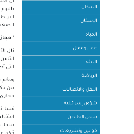
السكان
البريط
الإسكان
الصهيو
المياه
" حجاز
عمل وعمال
نال الأ
البيئة
التي أط
الرياضة
بين حك
النقل والاتصالات
حجازي، 
شؤون إسرائيلية
فيما ت
سجل الخالدين
سجلات 
قوانين وتشريعات
حُكم عل