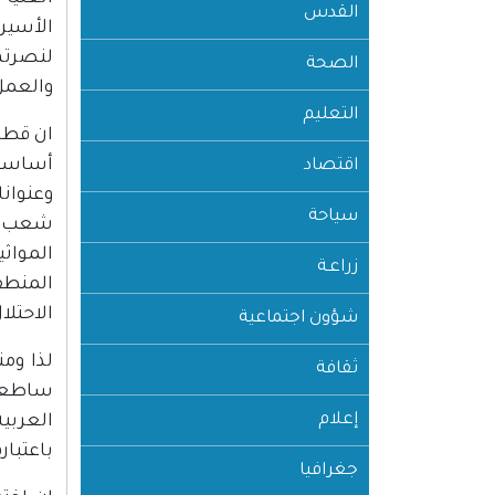
القدس
الأسير
لنصرته
الصحة
والعمل
التعليم
ان قطاع
أساسيا
اقتصاد
وعنوان
سياحة
شعب يق
المواثي
زراعـة
المنطق
الاحتلا
شؤون اجتماعية
ثقافة
ساطعاً
إعلام
العربي
باعتبار
جغرافيا