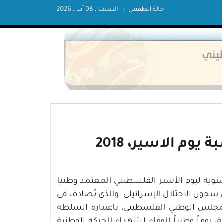
حالة الطقس
السبت ، 08 آب ، 2026
وم الاسير، 2018
وية ليوم الأسير الفلسطيني المعتمد وطنيا
سجون الاحتلال الإسرائيلي. والذي يُصادف في
مجلس الوطني الفلسطيني، باعتباره السلطة
 في عام 1974، خلال دورته العادية، يوماً وطنياً للوفاء لشهداء الحركة الوطنية