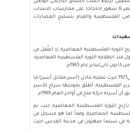
سطيني تاريخ 17/4 يوما للاسير الفلسطيني يرتبط حسب السياق التاريخي الوطني
باليوم الذي انطلقت فيه ثورة 1936 واعلان الاضراب العام الذي استمر 6 شهور احتجاجا على ممارسات الانتداب
اضي الفلسطينية والقيام بتسليح العصابات
لشهيدات
خ الثورة الفلسطينية المعاصرة، إذ اعتُقل في
1، وبذا فهو يُعتبر الأسير الأول منذ انطلاقة الثورة الفلسطينية المعاصرة،
ون ثاني/يناير عام 1965م.
وحكم عليه آنذاك بالإعدام ولكن الحكم لم ينفذ، وبتاريخ 28 كانون الثاني1971 جرت عملية تبادل (أسير مقابل أسير) ما
رير الفلسطينية، أطلق بموجبها سراح الأسير
 أسرته حركة فتح في أواخر العام 1969م.
تاريخ الثورة الفلسطينية المعاصرة، حيث تم
م 1967، بعد انطلاق الثورة الفلسطينية المعاصرة، وفقاً لما هو مسجل في
بلة في سينما صهيون في مدينة القدس، حيث