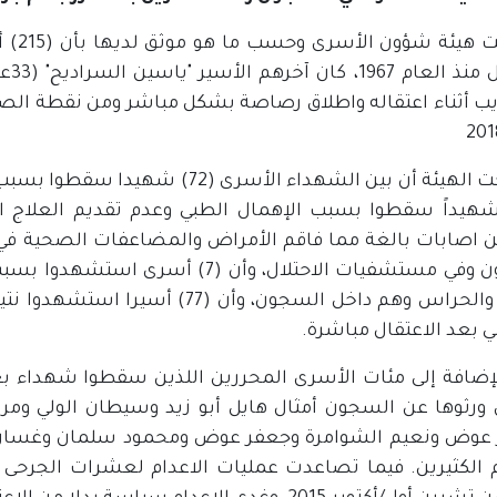
وكشفت
الا
وأوضحت الهيئة أن بين الشهداء الأسر
6) شهيداً سقطوا بسبب الإهمال الطبي وعدم تقديم العلاج 
 اصابات بالغة مما فاقم الأمراض والمضاعفات الصحية ف
السجون وفي مستشفيات الاحتلال، وأن (
الجنود والحراس وهم داخل السجون، وأ
ي بعد الاعتقال مباشرة.
لإضافة إلى مئات الأسرى المحررين اللذين سقطوا شهداء 
ورثوها عن السجون أمثال هايل أبو زيد وسيطان الولي ومرا
عوض ونعيم الشوامرة وجعفر عوض ومحمود سلمان وغسان ا
 الكثيرين. فيما تصاعدت عمليات الاعدام لعشرات الجرحى وا