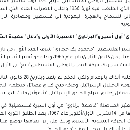
ان اختيار المجلس الوطني الفل
اني للسماح بالهجرة اليهودية الى فلسطين ومصادرة الار
نية.
ي" أول أسير و"البرناوي" الاسيرة الأولى و"دلال" عميدة ا
سير الفلسطيني "محمود بكر حجازي" شرف القيد الأول، في تاري
الثامن عشر من كانون الثاني/يناير عام 965
لقت شرارتها حركة التحرير الوطني الفلسطيني "فتح" في الأول من كان
ومة الاحتلال الإسرائيلي وحركة فتح، كبرى فصائل منظمة التح
مقابل إطلاق سراح الجندي الإسرائيلي "شموئيل فايز"، الذي سبق أن
عتبر المناضلة "فاطمة برناوي" هي أول اسيرة فلسطينية في 
اعتقالها في 14تشرين الأول/أكتوبر عا
الحركة النسوية الأسيرة، وذلك على إثر اتهامها بوضع قن
يها آنذاك بالسجن المؤبد "مدى الحياة".