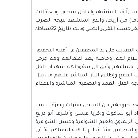
 هيئة شؤون الأسرى وحسب ما هو موثق لديها بأن (215) أسيراً قد استشهدوا داخل سجون ومعتقلات
حتلال منذ العام 1967، كان آخرهم الأسير "ياسين السراديح" (33عاما) من أريحا، والذي استشهد نتيجة الضرب
والتعذيب أثناء اعتقاله واطلاق رصاصة بشكل مباشر ومن نقطة الصفر حسب التقرير الطبي وذلك بتاريخ 22شباط/
ى (72) شهيدا سقطوا بسبب التعذيب على يد المحققين في أقبية التحقيق،
اللازم لهم، وخاصة بعد اعتقالهم وهم جرحى
ي اجسامهم وأدى الى سقوطهم شهداء داخل
7) أسرى استشهدوا بسبب القمع وإطلاق النار المباشر عليهم من قبل
ن (77) أسيرا استشهدوا نتيجة القتل العمد والتصفية المباشرة والاعدام
بعد خروجهم من السجن بفترات وجيزة بسبب
د أبو ساكوت وزكريا عيسى وأشرف أبو ذريع
لريماوي ونعيم الشوامرة وحسن الشوامرة
لمصابين منذ اندلاع "الهبة الجماهيرية" في