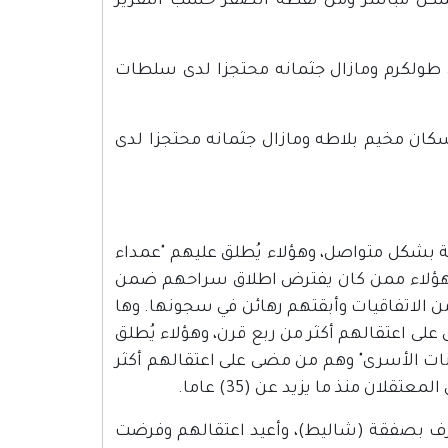
شكل مباشر ومن نقطة الصفر حسب التقرير
محمد عنبر – 8/4/2018 وهو من سكان طولكرم ومازال جثمانه محتجزا لدى سلطات
لجريح محمد مرشود يوم 9/4/2018 وهو من سكان مخيم بلاطه ومازال جثمانه محتجزا لدى
عشرين سنة بشكل متواصل، وهؤلاء يُطلق عليهم "عمداء
ة أوسلو، وهؤلاء ممن كان يفترض اطلاق سراحهم ضمن
أن دولة الاحتلال تنصلت من الاتفاقيات وأبقتهم رهائن في سجونها. وها
ارهم وأن (25) اسيرا منهم مضى على اعتقالهم أكثر من ربع قرن، وهؤلاء يُطلق
رالات الصبر" و(12) اسيرا هم "ايقونات الأسرى" وهم من مضى على اعتقالهم أكثر
ن منذ ما يزيد عن (35) عاما.
روا في صفقة تبادل الأسرى عام 2011 والتي تُعرف بصفقة (شاليط)، وأعيد اعتقالهم وفرضت