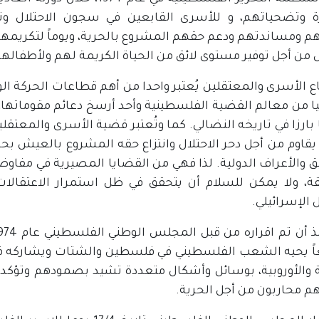
ة وتضحياتهم، و للأسرى القابعين في سجون الاحتلال ونض
م ومساندتهم ودعم حقهم المشروع بالحرية، ويوماً لتكريمه
 من أجل توفير مستوى لائق من الحياة الكريمة لهم ولأطفاله
 الأسرى والمعتقلين يُعتبر واحدا من أهم قطاعات الحركة الو
 من معالم القضية الفلسطينية وأحد أرسخ دعائم مقوماتها، 
ا بارزا في تاريخه النضالي. كما وتُعتبر قضية الأسرى والمع
اوم من أجل دحر الاحتلال وانتزاع حقه المشروع بالعيش بحرية
ق والأعراف الدولية. لذا فهي من القضايا المصيرية في مفاوض
ة، ولا يمكن للسلام أن يتحقق في ظل استمرار الاعتقالا
ل الإسرائيلي.
 يحيه الشعب الفلسطيني في فلسطين والشتات ويشاركه في اح
ة والأوروبية، بوسائل وأشكال متعددة تشيد بصمودهم وتؤكد 
هم محاربون من أجل الحرية.