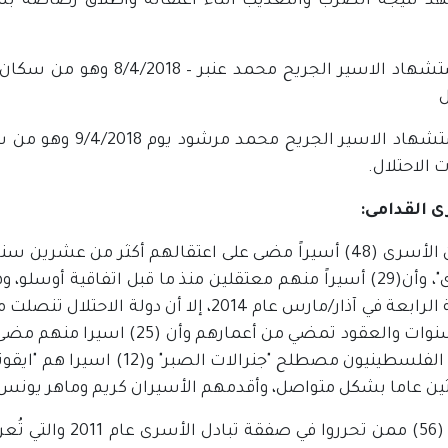
 نتيجة الضرب والتعذيب أثناء اعتقاله واطلاق رصاصة ب
- استشهاد الاسير الجريح 
ل
- استشهاد الاسير ا
الاحتلال.
 القدامى:
من بين الأسرى (48) أسيراً مضى على اعتقالهم أكثر من 
الأسرى"، وأن(29) أسيراً منهم معتقلين منذ ما قبل اتفاقي
الدفعة الرابعة في آذار/مارس عام 2014، إلا 
هي السنوات والعقود تمضي من أعم
عليهم الفلسطينيون مصطلح "جن
ين عاما بشكل متواصل، وأقدمهم الأسيران كريم وماهر يونس المعتقلا
وهناك (56) ممن تحر