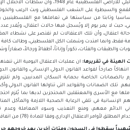
الإسرائيلي للأراضي الفلسطينية عام 948
للقمع والسيطرة على الشعب الفلسطيني وبث الرعب والخوف
ساسيا وثابتا من سياستها في تعاملها مع الفلسطينيين 
، حيث لا يمر يوم إلا ويُسجل فيها حالات اعتقال، ويُقدر عدد 
حالة اعتقال، وأن تلك الاعتقالات لم تقتصر على نشطاء ال
مة فقط، وانما امتدت وشملت الكل الفلسطيني، وطالت كافة
ات والطبقات والفئات، ذكوراً وإناثاً، أطفالاً ورجالاً، صغاراً وشي
 الهيئة في تقريرها:
ان عمليات الاعتقال اليومية التي تنفذه
تهاكاً صارخاً لقواعد القانون الدولي الإنساني، والقانون ا
زم بالضمانات الخاصة بحماية السكان المدنيين، ولم تلتزم
م. تلك الضمانات والقواعد التي تناولها القانون الدولي وأكد عل
ملها مع الأسرى والمعتقلين المحتجزين لديها بما يُلزم اح
هم الإنسانية في تلقي الرعاية الصحية اللازمة والمأكل الم
ني الدائم معهم، ومنع التعذيب وسوء المعاملة وعدم 
المطلق لأوامر الاعتقال الإداري وفقا للمادة (78) من اتفاقية جنيف الرابعة.