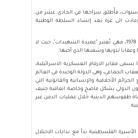
سنوات، فأُطلق سراحها في الحادي عشر من
لى خارج الوطن، وعادت الى غزة بعد إنشاء السلطة الوطنية
أما الشهيدة "دلال المغربي" والتي استشهدت في 11آذار/مارس عام 1978، فهي تٌعتبر "عميدة الشهيدات"، حيث لا
 وعقابا لذويها وشعبها الذي أحبها.
ن وعرب فيما يسمى مقابر الارقام العسكرية الاسرائيلية،
قاب الجماعي، وهي الدولة الوحيدة في العالم
ائم الأخلاقية والإنسانية والقانونية التي
انون الدولي بشكل فاضح وخاصة اتفاقية جنيف
راعاة طقوسهم الدينية خلال عمليات الدفن عبر
ية.
لأسيرة الفلسطينية بدأ مع بدايات الاحتلال