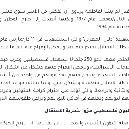
قدر لم يشأ لفاطمة برناوي أن تقضي في الأسر سوى عشر 
تشرين الثاني/نوفمبر عام 1977، ولكنها أبعدت إ
ية عام 1994.
طات الاحتلال تحتجز جثمانها وترفض الإفراج عنه انتقاما منها
كما وتحتجز معها نحو 250 جثمانا لشهداء فلسطينيي
ثلاجات الاسرائيلية، وترفض الافراج عنهم كشكل من اشكال الع
عاقب الشهداء وتنتقم منهم بعد موتهم في واحدة من أبشع الجر
 دولة الاحتلال متعمدة وبشكل علني. وبما يخالف قواعد الق
والثانية والرابعة، والتي تؤكد على احترام كرامة المتوفين وم
م لذويهم ودفنهم في أماكن تليق بهم وتراعي طقوسهم الدين
يون فلسطيني مرّوا بتجربة الاعتقال
هيئة شؤون الأسرى والمحررين في تقريرها: ان تاريخ الحركة ا