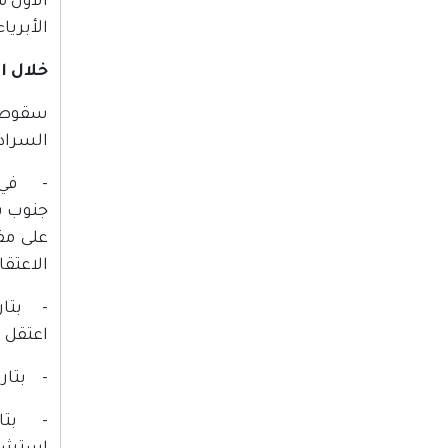
الأبريا
خلال الفترة
سقوط 
السراد
على مف
الاعتقا
اعتقل بعد اصا
- بتاريخ 20 كانون ثاني/يناير2018 استشهد الأسير/ حسين عطاالله جراء الاهم