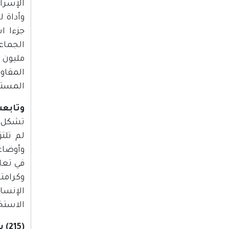
وأداة 
جزءا ا
الجماعي
مليون 
المقاو
المستوي
وتابعت
تشكل ان
لم تلت
وأوضاعه
في تعا
وكرامت
الإنسا
الاستخدام 
(215) شهيداً سقطوا في السجون ومئات آخرين بعد خروجهم جراء ما ورثوه عن السجون