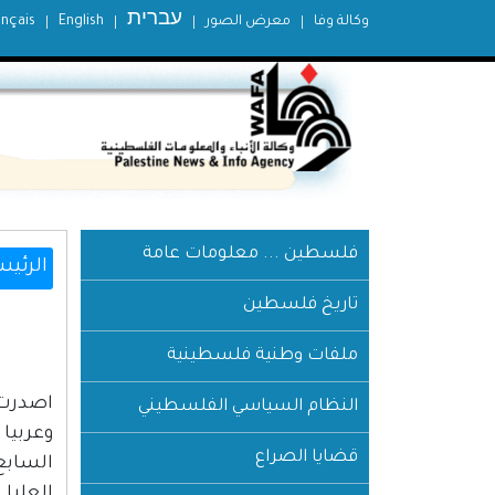
עברית
وكالة وفا
معرض الصور
English
ançais
فلسطين ... معلومات عامة
الرئيس
تاريخ فلسطين
ملفات وطنية فلسطينية
اصدرت 
النظام السياسي الفلسطيني
وعربيا
قضايا الصراع
السابع