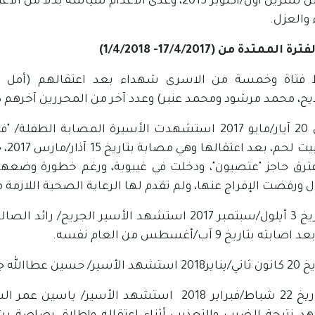
الأول من تشرين أول/أكتوبر 2015، وغدى الاعدام 
ء والعزل.
 الممتدة من (17/4/2017- 1/4/2018)
فتاة وخمسة من الاسرى شهداء بعد اعتقالهم (أمل ط
يح، محمد مرشود ومحمد عنبر) وعدد آخر من المحررين آخرهم
جنو
ترق حاجز "عتصيون"، ودخلت في غيبوبة، ورغم خطورة وضعها 
ل ورفضت الإفراج عنها، ولم تقدم لها الرعاية الصحية اللازمة م
- بتاريخ 3 أيلول/سبتمبر 2017 استشهد الأسير ال
بته بتاريخ 9 آب/أغسطس من العام نفسه.
ال، وقد كان معتقلا منذ 20 سنة.