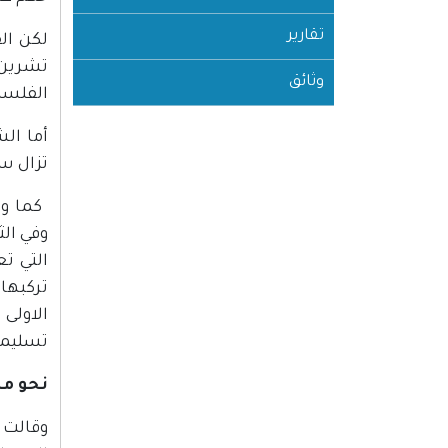
تقارير
لكن ال
وثائق
الفلسطين
تزال سل
وفي ال
التي ت
تركبها
الاولى 
تسليمه
نحو مل
وقالت 