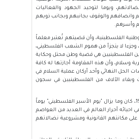
الاتهم، ويوما لتوحيد الجهود والفعاليات
م وانصافهم والوقوف بجانبهم وبجانب ذويهم
م وأسرهم.
طنية الفلسطينية، وأن قضيتهم تُعتبر معلماً
وجزءا لا يتجزأ من هموم الشعب الفلسطيني،
تقلين الفلسطينيين هي قضية وطن محتل وحكاية
 وسلام، وأن هذه المقاومة أجازتها له كافة
ات الحل النهائي وأحد أركان عملية السلام في
ت وبقاء الآلاف من الفلسطينيين في سجون
لذا ومنذ أن تم اقراره من قبل المجلس الوطني الفلسطيني عام 1974، كان وما يزال "يوم الأسير الفلسطيني" يوماً
يائه أحرار العالم في العديد من العواصم
على مكانتهم القانونية ومشروعية نضالاتهم