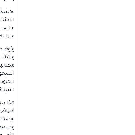
فبراير2018
و(1
مصابين
الميدان
هذا با
أمراض 
وجعفر 
وغيرهم