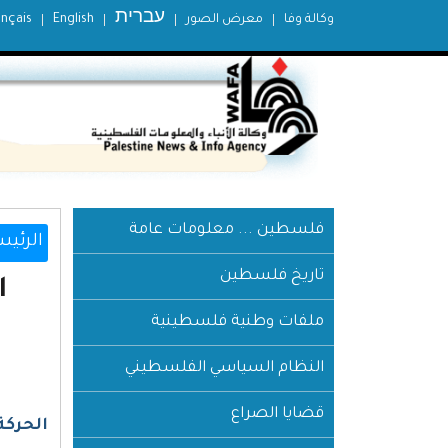
עברית
وكالة وفا
معرض الصور
English
ançais
فلسطين ... معلومات عامة
الرئيس
تاريخ فلسطين
ا
ملفات وطنية فلسطينية
النظام السياسي الفلسطيني
قضايا الصراع
الحركة