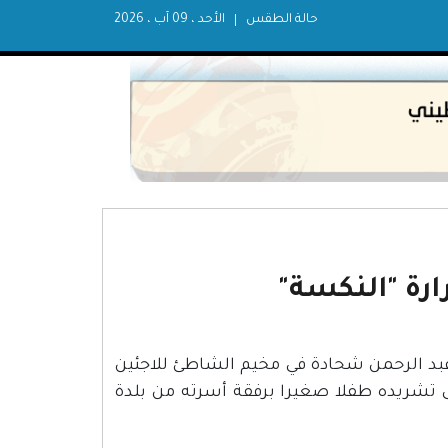
حالة الطقس
الأحد ، 09 آب ، 2026
رة "النكسة"
 عبد الرحمن شحادة في مخيم الشاطئ للاجئين
بعدته قسراً خارج وطنه بعد أقل من 20 عاما على تشريده طفلا صغيرا برفقة أسرته من بلدة