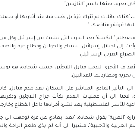
كان يعرف حينها باسم "النازحين".
 "هناك عائلات لم تترك غزة بل بقيت فيه عند أقاربها أو ح
يها غرفة ومنافعها."
صطلح "النكسة" بعد الحرب التي نشبت بين إسرائيل وكل من 
19، وأدت إلى احتلال إسرائيل لسيناء والجولان وقطاع غزة والض
صراع العربي الإسرائيلي.
أهداف الأخرى لتدمير منازل اللاجئين حسب شحادة، هو توسي
ل بحرية ومطاردتها للفدائيين.
الى التأثير المادي المباشر على السكان بعد هدم منازل، كا
 لافتا الى أن عمليات الهدم نكأت جراح اللاجئين وذكرتهم 
عية للأسر الفلسطينية بعد تشرد أفرادها داخل القطاع وخارجه
ارة "الغربة" يقول شحادة: "بعد ابعادي عن غزة توجهت الى ج
 العربية والأجنبية"، مشيرا الى أنه لم يذق طعم الراحة وال