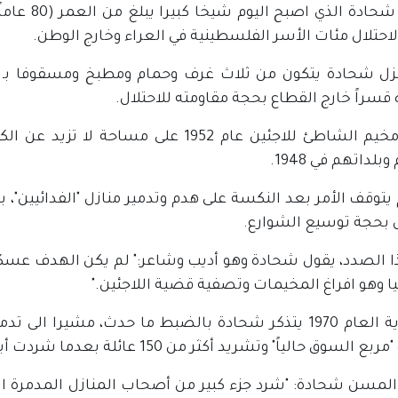
ما زال شحا
احتلال مئات الأسر الفلسطينية في العراء وخارج الوطن.
زل شحادة يتكون من ثلاث غرف وحمام ومطبخ ومسقوفا بـ "الق
قسراً خارج القطاع بحجة مقاومته للاحتلال.
وأقيم مخيم الشاطئ للاجئين عام 1952 على
بلداتهم في 1948.
يتوقف الأمر بعد النكسة على هدم وتدمير منازل "الفدائيين"،
ل بحجة توسيع الشوارع.
ا الصدد، يقول شحادة وهو أديب وشاعر:" لم يكن الهدف عسكريا
 وهو افراغ المخيمات وتصفية قضية اللاجئين."
في بداية العام 1970 يتذكر شحادة بالضبط ما حدث، مشيرا
السوق حالياً" وتشريد أكثر من 150 عائلة بعدما شردت أيام "النكبة".
 المسن شحادة: "شرد جزء كبير من أصحاب المنازل المدمرة ال