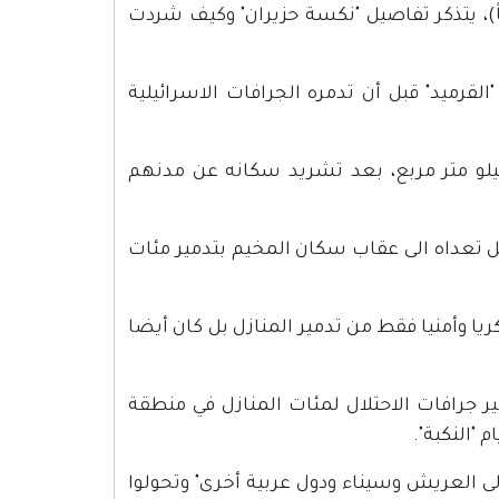
دة الذي اصبح اليوم شيخا كبيرا يبلغ من العمر (80 عاماً)، يتذكر تفاصيل "نكسة حزيران" وكيف شردت
رميد" قبل أن تدمره الجرافات الاسرائيلية
 مساحة لا تزيد عن الكيلو متر مربع، بعد تشريد سكانه عن مدنهم
 بل تعداه الى عقاب سكان المخيم بتدمير مئات
 وأمنيا فقط من تدمير المنازل بل كان أيضا
 الى تدمير جرافات الاحتلال لمئات المنازل في منطقة
ى العريش وسيناء ودول عربية أخرى" وتحولوا