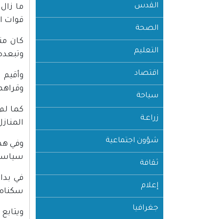
القدس
قوات ال
الصحة
كان من
التعليم
وتبعده 
اقتصاد
وقراهم و
سياحة
كما لم 
زراعـة
المناز
شؤون اجتماعية
وفي هذ
سياسيا
ثقافة
إعلام
سكناه "مربع 
جغرافيا
ويتابع