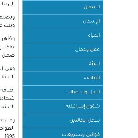
الى ما 
السكان
ويضيف،
الإسكان
وبنت عل
المياه
وظهر م
67
عمل وعمال
ضمن ال
البيئة
ومن ال
الاحتلا
الرياضة
اضافة 
النقل والاتصالات
شحادة،
شؤون إسرائيلية
الاجتما
وعن مر
سجل الخالدين
العواصم
قوانين وتشريعات
1995.