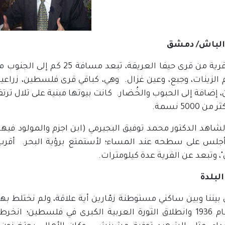
الباش/ دمشق
 الزينات، وجبع، وعين غزال. وهي، كباقي قرى فلسطين، زراعية ب
ن، إضافة إلى الحبوب والخُضار. كانت بيوتها مبنية على تلال تر
جلس على سطحه عند المساء؛ لأستمتع برؤية البحر. أقرب
ن"، وتبعد عن القرية عدة كيلومترات.
البلدة
 بيننا وبين ساكني مستوطنة زمّارين أية علاقة، ولم نختلط ب
ومنذ عام 1936 وانطلاق الثورة العربية الكبرى في فلسطين؛