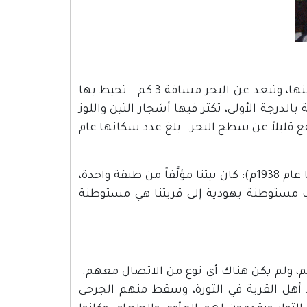
اجزم، قرية من قرى حيفا العريقة، تبعد مسافة 25 كم إلى الجنوب منها، وتبعد عن البحر مسافة 3 كم. تحيط بها
الدرجة الأولى، تكثر فيها أشجار التين واللوز
تفع قليلاً عن سطح البحر. بلغ عدد سكانها عام
يقول الشاهد الدكتور محمد توفيق البجيرمي (ابن اجزم والمولود فيها عام 1938م): كان بيتنا مؤلَّفاً من طبقة واحدة،
 مستوطنة يهودية إلى قريتنا هي مستوطنة
هم، ولم يكن هناك أي نوع من الاتصال معهم.
 انخرط أهل القرية في الثورة، وسقط منهم الجرحى