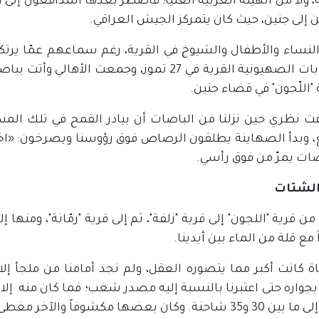
، ولا من الهيئة العربية العليا؛ فاضطر بعدها المدافعون إلى 
 إلى جنين، حيث كان يتمركز الجيش العراقي.
لنساء والأطفال والشيوخ في القرية، رغم سماعهم عمّا يرتك
العصابات الصهيونية القرية في 27 تموز، وجمعت 
اللّجون" في قضاء جنين.
ت نظري حين نزلنا من الباصات أن بيادر القمح في تلك المن
، وبدأ الصهاينة يطلقون الرصاص فوق رؤوسنا ويصرخون: «اخرج
ات يمرّ من فوق رأسي.
الشتات
من قرية "اللجون" إلى قرية "زلفة"، ثم إلى قرية "رمّانة"، ومنها إ
اً مع قلة من الماء بين أيدينا.
اة كانت أكبر مما يتصوره العقل، ولم نجد أمامنا من ملجأ إ
بجواره حتى اعتبرنا بالنسبة إليه مصدر شغب؛ فما كان منه إلا 
ضها مكشوفاً والآخر مغطى، وحملونا فيها واتجهوا بنا إلى بغداد.