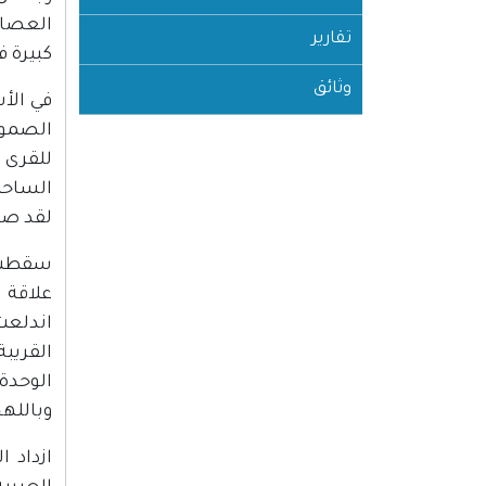
العصاب
تقارير
كبيرة ف
وثائق
الصمود
للقرى 
الساحل
لقد صم
علاقة 
اندلعت
القريبة
الوحدة:
وباللهج
ازداد 