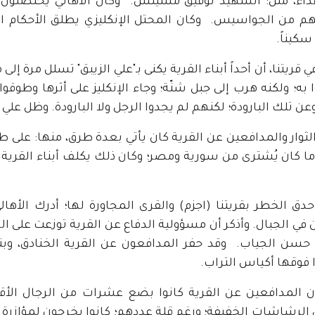
اء، مثل: الشهيد توفيق مشينش. وكان الأهالي يحتضنون الث
م من الجواسيس. وكان المحتل الإنكليزي يطلق الأحكام العا
كيناً.
في قريتنا، أن أحداً أبناء القرية يكنى بـ"علي الزيبق" تسلل مرة
به؛ ولكنه هرب إلى جبل شنّة؛ وجاء الإنكليز على أثرها وطوقوا 
عن تلك البارودة؛ لكنهم لم يجدوا الرجل ولا البارودة. وظل علي 
ثوار والمدافعين عن القرية كان يأتي بعدة طرق، منها: على ط
ا كان يُشترى من سورية ومصر؛ وكان ذلك يكلف أبناء القرية الك
دق الخطر بقريتنا (اجزم) والقرى المجاورة لها؛ أدرك الأهال
 في الجبال. وأذكر أن مسؤولية الدفاع عن القرية توزعت على الج
سن الجياب. وقد حفر المدافعون عن القرية الخنادق، وبن
فوقها أكياس التراب.
أن المدافعين عن القرية كانوا بضع عشرات من الرجال الأقو
لرشاشات الخفيفة؛ ورغم قلة عددهم؛ كانوا يخرجون لمؤازرة 