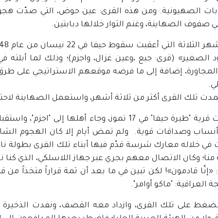
ات الصهيونية. ومن هذه القرى: عين حوض، التي صدّت هجوما
ي صفوف الصهاينة، وغنم الثوار خلالها دبابتين.
 الصغير» (قرى: جبع ،وعين غزال، واجزم)؛ وذلك لما أبلته 
المجاورة، إضافة إلى ما فرضه موقعهم الاستراتيجي على طرق ا
ي.
دت تلك القرى أكثر من ثلاثة أشهر، واستعمل الصهاينة لاحتل
سقطت قرية "طيرة حيفا" في 17 تموز، وجاء أهلها إل
أنساب وصداقات قوية. ولم تمض أيام إلا كان الهجوم الشامل ع
 في خلاله معارك شرسة قدّم فيها أبناء تلك القرى بطولة ناد
 منا؛ وكان الاتصال معهم بجري عبر جهاز اللاسلكي، الذي كنا نس
 «إنّا قادمون»! لكن تبين في ما بعد أن ثمة قراراً متخذاً من
ة العراقية: "ماكو أوامر".
الضغط على تلك القرى، وازداد معه القصف، ونفدت الذخيرة 