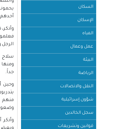
والشهد
السكان
يحمونه
أحدهم س
الإسكان
وأذكر، 
المياه
فعلموا 
الرجل و
عمل وعمال
سلاح ال
البيئة
ومنها م
جداً.
الرياضة
وحين أح
النقل والاتصالات
يتدربون
شؤون إسرائيلية
منهم ح
وضعوا 
سجل الخالدين
وأذكر 
قوانين وتشريعات
وبعض ا