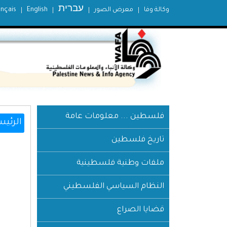
עברית
وكالة وفا
معرض الصور
English
ançais
فلسطين ... معلومات عامة
الرئيس
تاريخ فلسطين
ملفات وطنية فلسطينية
النظام السياسي الفلسطيني
قضايا الصراع