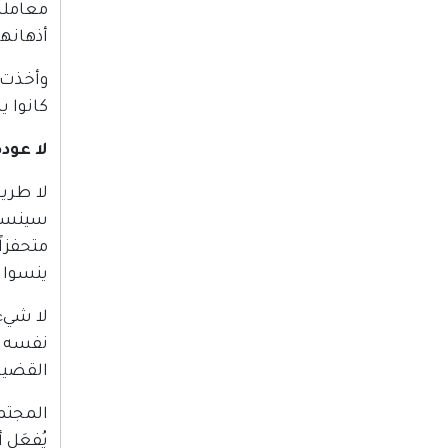
معاملة
أذهانه
وأخذت 
كانوا ي
لا عودة
لا طريق
سينسون
متحفزا
ينسوا ع
لا شيء
نفسه ف
القضية
المجتم
يُفعَل 