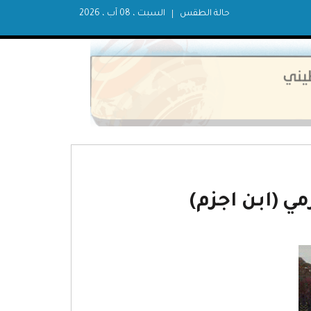
حالة الطقس
السبت ، 08 آب ، 2026
ي (ابن اجزم)