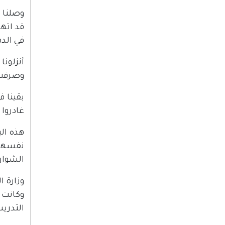
وصلنا 
قد اتهم
في الد
أنزلونا
وصرفت ع
بقينا 
غادروا
هذه الب
نفسها 
الشوارع
وزارة ا
وكانت ت
التدريس