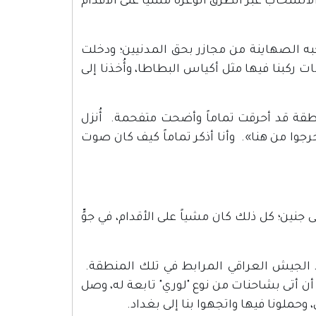
الانسحاب عبر الطرق الوعرة مشياً على الأقدام
به الصهاينة من مجازر بحق المدنيين؛ ودخلت
الأهالي وأتت بباصات ركبنا فيها مثل أكياس البطاطا، وأُخذنا إلى
طقة قد أحرقت تماماً وأضحت متفحمة. أُنزل
وا من هنا». وأنا أذكر تماماً كيف كان صوت
لى جنين؛ كل ذلك كان مشياً على الأقدام، في جوٍّ
لا الجيش العراقي المرابط في تلك المنطقة.
أن أتى بشاحنات من نوع "لوري" تابعة له، وصل