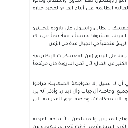
وار ويقدمون لهم المأوى والطعام، وكانوا
لية الظالمة على أبناء القرى؛ لمجرد حيازة
 إلى معسكر بريطاني، واستولى على بارودة للجيش؛
القرية، وفتشوها تفتيشاً دقيقاً؛ بحثاً عن ذاك
الزيبق متخفياً في الجبال مدة من الزمن.
ريقة علي الزيبق (من المعسكرات الإنكليزية)؛
ثير من المال؛ لأن ثمن البارودة كان مرتفعاً
ي أن لا سبيل إلا بمواجهة الصهاينة؛ فراحوا
ميع، وخاصة آل جياب وآل زيدان. وأذكر أنه برز
وا الاستحكامات، وخاصة فوق المدرسة التي
ياء المدربين والمسلحين بالأسلحة الفردية
القرى المجاورة حين كانت تتعرض للهجوم من