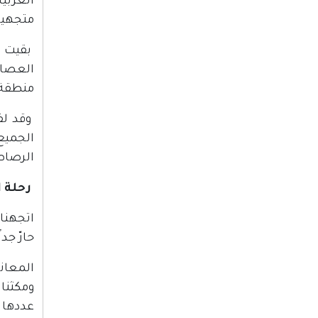
العربية
متجهين
بقيت ا
منطقة "
وقد لف
الجميع
الرصاص
رحلة 
اتجهنا 
حارّ جد
المعان
ومكثنا 
عددها إلى ما بين 30 و35 شاحنة. وكان بع