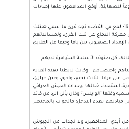
ً للصهاينة، أوقع المدافعون عنها إصابات
في الأشهر الثلاثة التي أعقبت سقوط حيفا في 22 نيسان من عام 1948؛ لمع في القضاء نجم قرى ما سمي «مثلث
في معركة الدفاع عن تلك القرى، ولمساندتهم
لإمداد الصهيوني بين يافا وحيفا عل الطريق
الها كل صنوف الأسلحة المتوافرة لديهم.
ى "اجزم"، واستقبلناهم واحتضناهم. وكانت تربطنا بهذه القرية
لى قرانا الثلاث (جبع، واجزم، وعين غزال)،
رة، استنجدنا خلالها بوحدات الجيش العراقي
ميه وقتها "الوايلس"؛ وكان يأتي الرد من قائد
 قبل قيادتهم بعدم التدخل؛ فالجواب بالمختصر
من أيدي المدافعين، ولا نجدات من الجيوش