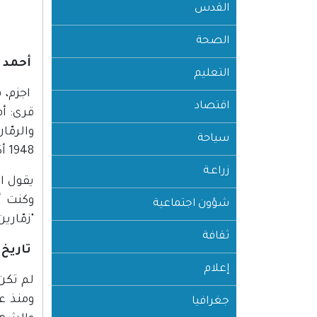
القدس
الصحة
أحمد 
التعليم
اقتصاد
قرى: أم
والرمّا
سياحة
1948 أكثر من 5000 نسمة.
زراعـة
وكنت أ
شؤون اجتماعية
"زمّاري
ثقافة
تاريخ 
إعلام
لم تكن
جغرافيا