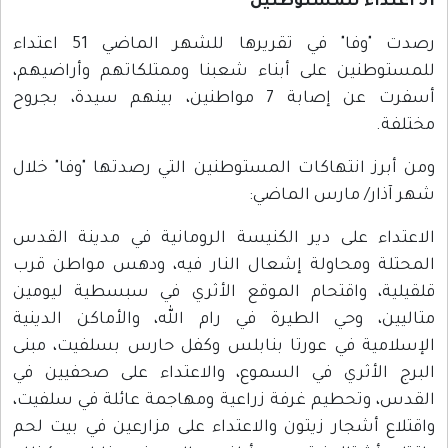
51
اعتداء للمستوطنين
رصدت "وفا" في تقريرها للشهر الماضي 51 اعتداء
للمستوطنين على أبناء شعبنا وممتلكاتهم وأراضيهم،
أسفرت عن إصابة 7 مواطنين، بينهم سيدة، بجروح
مختلفة.
ومن أبرز انتهاكات المستوطنين التي رصدتها "وفا" خلال
شهر آذار/ مارس الماضي:
الاعتداء على دير الكنيسة الرومانية في مدينة القدس
المحتلة ومحاولة إشعال النار فيه، ودهس مواطن قرب
قلقيلية، واقتحام الموقع الأثري في سبسطية ليومين
متاليين، وحي الطيرة في رام الله، والأماكن الدينية
الإسلامية في عورتا بنابلس وكفل حارس بسلفيت، مبنى
البرج الأثري في السموع، والاعتداء على صحفيين في
القدس، وتحطيم غرفة زراعية ومهاجمة عائلة في سلفيت،
واقتلاع أشجار زيتون والاعتداء على مزارعين في بيت لحم