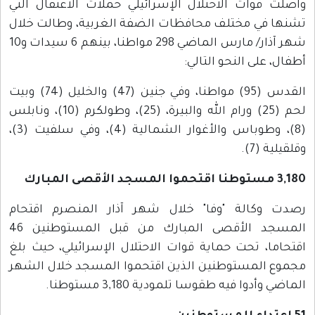
واصلت قوات الاحتلال الإسرائيلي حملات الاعتقال التي
تشنها في مختلف محافظات الضفة الغربية، وطالت خلال
شهر آذار/ مارس الماضي 298 مواطنا، بينهم 6 سيدات و10
أطفال، على النحو التالي:
القدس (95) مواطنا، وفي جنين (47) والخليل (74) وبيت
لحم (25) ورام الله والبيرة، (25)، وطولكرم (10)، ونابلس
(8)، وطوباس والأغوار الشمالية (4)، وفي سلفيت (3)،
وقلقيلية (7).
3,180
مستوطنا اقتحموا المسجد الأقصى المبارك
رصدت وكالة "وفا" خلال شهر آذار المنصرم اقتحام
المسجد الأقصى المبارك من قبل المستوطنين 46
اقتحاما، تحت حماية قوات الاحتلال الإسرائيلي، حيث بلغ
مجموع المستوطنين الذين اقتحموا المسجد خلال الشهر
الماضي وأدوا فيه طقوسا تلمودية 3,180 مستوطنا.