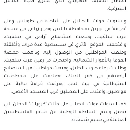
القطار الخفيف التهويدي الذي يخترق أحياء القدس
الشرقية.
واستولت قوات الاحتلال على شاحنة في طوباس وعلى
"جرافة" في بورين بمحافظة نابلس وجرار زراعي في مسحة
غرب سلفيت، ومنعت استصلاح أراض في سلفيت،
واقتحمت الموقع الأثري في سبسطية عدة مرات وأغلقته
ومنعت المواطنين من الوصول إليه، وداهمت حمصة
الفوقا بالأغوار الشمالية، واحتجزت مزارعين غرب سلفيت،
وطاردت رعاة جنوب الخليل، ومنعت مواطنين من استصلاح
أراضيهم في كفر الديك، وصادقت على مخططات
استيطانية في بيت لحم، وفرضت غرامة مالية على
مواطنين، واعتدت على المصلين قرب المسجد الأقصى.
كما استولت قوات الاحتلال على مئات "كروزات" الدخان التي
تحمل وسم السلطة الوطنية من متاجر الفلسطينيين
العاملة في مخيم شعفاط