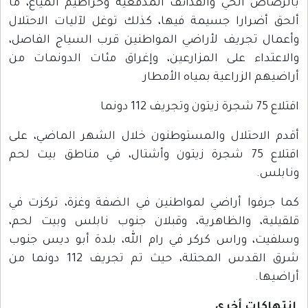
بالرصاص الحي والقذائف المدفعية وخراطيم المياع، ما
ألحق أضرارا جسيمة فيها، كذلك توغل لآليات الاحتلال
وأعمال تجريف لأراضي المواطنين قرب السياج الفاصل،
والاعتداء على المزارعين، وإغراق مئات الدونمات من
أراضيهم الزراعية بمياه الأمطار
اقتلاع 75 شجرة زيتون وتجريف 112 دونما
أقدم الاحتلال والمستوطنون خلال الشهر الماضي، على
اقتلاع 75 شجرة زيتون وأشتال، في مناطق بيت لحم
ونابلس.
كما جرفوا أراضي لمواطنين في الضفة وغزة، تركزت في
قلقيلية، والظاهرية، وقبلان جنوب نابلس وبيت لحم،
وسلفيت، وراس كركر في رام الله، بلدة أبو ديس جنوب
شرق القدس المحتلة، حيث تم تجريف 112 دونما من
أراضيها.
انتهاكات أخرى