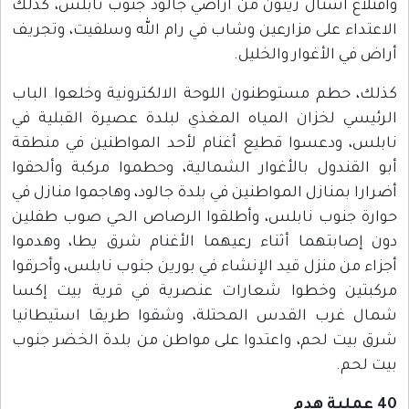
واقتلاع أشتال زيتون من أراضي جالود جنوب نابلس، كذلك
الاعتداء على مزارعين وشاب في رام الله وسلفيت، وتجريف
أراض في الأغوار والخليل.
كذلك، حطم مستوطنون اللوحة الالكترونية وخلعوا الباب
الرئيسي لخزان المياه المغذي لبلدة عصيرة القبلية في
نابلس، ودعسوا قطيع أغنام لأحد المواطنين في منطقة
أبو القندول بالأغوار الشمالية، وحطموا مركبة وألحقوا
أضرارا بمنازل المواطنين في بلدة جالود، وهاجموا منازل في
حوارة جنوب نابلس، وأطلقوا الرصاص الحي صوب طفلين
دون إصابتهما أثناء رعيهما الأغنام شرق يطا، وهدموا
أجزاء من منزل قيد الإنشاء في بورين جنوب نابلس، وأحرقوا
مركبتين وخطوا شعارات عنصرية في قرية بيت إكسا
شمال غرب القدس المحتلة، وشقوا طريقا استيطانيا
شرق بيت لحم، واعتدوا على مواطن من بلدة الخضر جنوب
بيت لحم.
40
عملية هدم