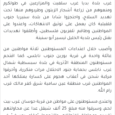
غرب بلدة بديا غرب سلفيت والمزارعين في طولكرم
ومنعوهم من زراعة أشجار الزيتون وطردوهم منها تحت
تهديد السلاح، واحتجزوا شابا من بلدة سنيريا جنوب
قلقيلية كان يعمل على توثيق الانتهاكات، واعتدوا على
المواطنين وطاقم تلفزيون فلسطين، وأطلقوا تهديدات
بقتل رئيس بلدية الخليل تيسير أبو سنينة.
وأصيب خلال اعتداءات المستوطنين ثلاثة مواطنين من
عائلة واحدة في قرية بورين جنوب نابلس، كما اقتحم
مستوطنون المنطقة الأثرية في بلدة سبسطية شمال
غرب نابلس بحماية جنود الاحتلال مرات متكررة، وأحرقوا
مركبة شحن في أعقاب هجوم على كسارة يمتلكها أحد
المواطنين قرب منطقة عين سامية شرق كفر مالك قرب
رام الله.
واعتدى مستوطنون على مواطن من قرية حوسان غرب بيت
لحم، وسرقوا منه مبلغ 25 ألف شيقل عدا عن محاولتهم