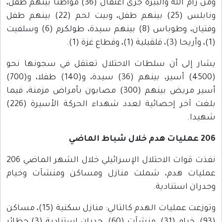
ومن رام الله والبيرة جرى اعتقال (36) مواطنا بينهم طفل،
ونابلس (25) بينهم طفل، وبيت لحم (22) بينهم طفل
وفتيان، وطوباس (8) بينهم سيدة، طولكرم (6) وسلفيت
(1)، وأريحا (3)، قلقيلية (1)، وقطاع غزة (1).
يشار إلى أن سلطات الاحتلال تعتقل في سجونها نحو
(4500) أسير، بينهم (36) سيدة، و(140) طفلا، و(700)
أسير مريض بينهم (300) مصابون بأمراض مزمنة، فيما
بلغت آخر إحصائية لعدد شهداء الحركة الأسيرة (226)
شهيدا.
206 عمليات هدم خلال شباط الماضي
نفذت قوات الاحتلال الإسرائيلي خلال الشهر الماضي 206
عمليات هدم، شملت منازل ومساكن ومنشآت وخيام
وجدران استنادية.
وتوزعت عمليات الهدم كالتالي: منازل سكنية (15)، مساكن