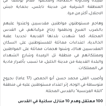
تقييده ومحاولة اختطافه، واقتحموا "مقام يوسف" في
المنطقة الشرقية من مدينة نابلس، بحماية جيش
الاحتلال، أكثر من مرة.
وهاجم مستوطنون مواطنين مقدسيين واعتدوا عليهم
بالضرب المبرح وحطموا زجاج مركباتهم، في القدس
المحتلة، كما شهدت بلدتها القديمة تحديدا عقبة
الخالدية، اعتداءات مماثلة للمستوطنين على السكان
المقدسيين هناك، وشنوا هجمات مماثلة على المواطنين
وممتلكاتهم في منطقة تل الرميدة وشارع الشهداء
والبلدة القديمة من مدينة الخليل، ما تسبب بأضرار مادية
في الممتلكات.
وأصيب الفتى محمد حسن أبو الحمص (17 عاما) بجروح
متوسطة في الوجه، إثر اعتداء مستوطنين عليه في منطقة
"التلة الفرنسية" بالقدس المحتلة.
100 معتقل وهدم 10 منازل سكنية في القدس