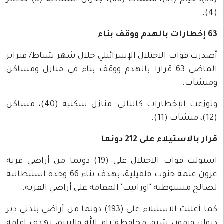
(93)، خيام (31)، منشآت (60)، جدران استنادية (3) حظائر
(4).
63 إخطارات بالهدم ووقف بناء
أصدرت قوات الاحتلال الإسرائيلي خلال شهر شباط/ فبراير
الماضي 63 قرارا بالهدم ووقف بناء في منازل ومساكن
ومنشآت.
وتوزعت الإخطارات كالتالي: منازل سكنية (40)، مساكن
(12)، منشآت (11).
قرار بالاستيلاء على 212 دونما
استولت قوات الاحتلال على (19) دونما من أراضي قرية
عزون عتمة جنوب قلقيلية، بهدف بناء 66 وحدة استيطانية
لصالح مستوطنة "اورانيت" المقامة على أراضي القرية.
كما أعلنت الاستيلاء على (193) دونما من أراضي بلدتي دير
دبوان ورمون شرق محافظة رام الله والبيرة، بهدف إقامة