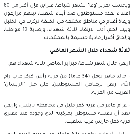
وبحسب تقرير "وفا" لشهر شباط/ فبراير، فإن أكثر من 80
اعتداء نفذه مستوطنون ضد أبناء شعبنا، بينهم مزارعون
ورعاة أغنام في مناطق مختلفة من الضفة تركزت في الخليل
وبيت لحم، أدت لارتقاء ثلاثة شهداء، وإصابة 19 مواطنا،
وإلحاق أضرار مادية جسيمة بالممتلكات.
ثلاثة شهداء خلال الشهر الماضي
ارتقى خلال شهر شباط/ فبراير الماضي ثلاثة شهداء هم:
- خالد ماهر نوفل (34 عاما) من قرية رأس كركر غرب رام
الله، ارتقى برصاص المستوطنين، على جبل "الريسان"
القريب من القرية.
- عزام عامر من قرية كفر قليل في محافظة نابلس، وارتقى
بعد أن دعسه مستوطن بمركبته لدى وجوده عند مفترق
قرية كفل حارس قرب سلفيت.