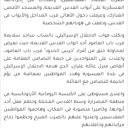
لضرب اقتصاد المقدسيين، وشددت من إجراءاتها
العسكرية على أبواب القدس القديمة، والمسجد الأقصى
المبارك، وعرقلت دخول الأهالي قرب المداخل والأبواب في
القدس، ودققت في هوياتهم الشخصية.
ونكلت قوات الاحتلال الإسرائيلي، بالشاب ساجد سلايمة
قرب باب العامود أحد ابواب القدس القديمة، حيث تعرض
لمحاولة خنق من أفراد "حرس الحدود" قرب باب العامود،
واعتدت على المتواجدين في خيمة التضامن المقامة على
أنقاض منزل عائلة عليان، الذي هدمه الاحتلال الإسرائيلي
في بلدة العيسوية وهدد المواطنين بمعاقبة من يؤم
الخيمة للتضامن مع العائلة.
واعتدى مستوطن على الكنيسة الرومانية الأرثوذكسية في
منطقة المصرارة وسط القدس المحتلة وحطم قفل أحد
أبوابها، وكاميرا منصوبة في المكان، وهاجموا المواطنين
المقدسيين واعتدوا عليهم بالضرب المبرح وحطموا زجاج
مركباتهم وحافلاتهم.