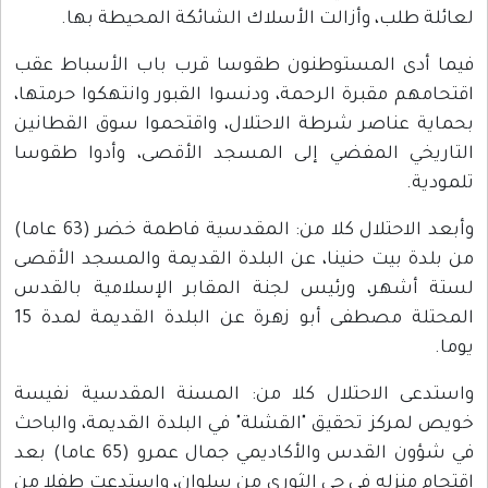
لعائلة طلب، وأزالت الأسلاك الشائكة المحيطة بها.
فيما أدى المستوطنون طقوسا قرب باب الأسباط عقب
اقتحامهم مقبرة الرحمة، ودنسوا القبور وانتهكوا حرمتها،
بحماية عناصر شرطة الاحتلال، واقتحموا سوق القطانين
التاريخي المفضي إلى المسجد الأقصى، وأدوا طقوسا
تلمودية.
وأبعد الاحتلال كلا من: المقدسية فاطمة خضر (63 عاما)
من بلدة بيت حنينا، عن البلدة القديمة والمسجد الأقصى
لستة أشهر، ورئيس لجنة المقابر الإسلامية بالقدس
المحتلة مصطفى أبو زهرة عن البلدة القديمة لمدة 15
يوما.
واستدعى الاحتلال كلا من: المسنة المقدسية نفيسة
خويص لمركز تحقيق "القشلة" في البلدة القديمة، والباحث
في شؤون القدس والأكاديمي جمال عمرو (65 عاما) بعد
اقتحام منزله في حي الثوري من سلوان، واستدعت طفلا من