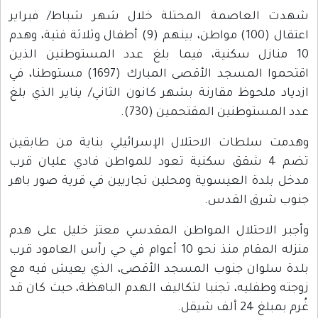
شهدت العاصمة المحتلة خلال شهر شباط/ فبراير
اعتقال (100) مواطن، بينهم (9) أطفال وثلاثة فتية، وهدم
10 منازل سكنية، فيما بلغ عدد المستوطنين الذين
اقتحموا المسجد الأقصى المبارك (1697) مستوطنا، في
ازدياد ملحوظ مقارنة بشهر كانون الثاني/ يناير الذي بلغ
عدد المستوطنين المقتحمين (730).
وهدمت سلطات الاحتلال الإسرائيلي بناية من طابقين
تضم 4 شقق سكنية تعود للمواطن فادي عليان قرب
مدخل بلدة العيسوية ومحلين تجاريين في قرية صور باهر
جنوب شرق القدس.
وأجبر الاحتلال المواطن المقدسي معتز خليل على هدم
منزله المقام منذ نحو 10 أعوام في حي رأس العامود قرب
بلدة سلوان جنوب المسجد الأقصى، الذي يعيش فيه مع
زوجته وطفليه، تجنبا لتكاليف الهدم الباهظة، حيث كان قد
غُرم بمبلغ 24 ألف شيقل.