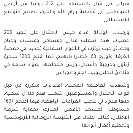
فبراير على قرار بالاستيلاء على 212 دونما من أراضي
المواطنين في قلقيلية ورام الله والبيرة، لصالح التوسع
الاستيطاني.
ورصدت الوكالة إقدام جيش الاحتلال على تنفيذ 206
عمليات هدم شملت منازل ومساكن ومنشآت وخيام
وحظائر، حيث تركزت في الأغوار الشمالية تحديدا في حمصة
الفوقا، وتوزيع 63 إخطارا بالهدم، كما اقتلع 1200 شجرة
زيتون وحرجية وأشتال، ورش معظمها بمواد سامة في
مناطق الخليل وبيت لحم وطوباس.
وشهدت العاصمة المحتلة، اعتداءات متكررة من قبل
قوات الاحتلال والمستوطنين، شملت هدم منازل سكنية،
منها هدم ذاتي لتجنب الغرامات الباهظة، فيما اقتحم 1697
مستوطنا المسجد الأقصى المبارك بحماية شرطة
الاحتلال، كذلك اعتداء على الكنيسة الرومانية الأرثوذكسية
وتحطيم أقفال أبوابها.