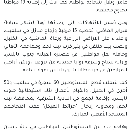
عامر، وبلال شحادة بواطنة، كما أدت إلى إصابة 19 مواطنا
بجروح مختلفة.
ومن ضمن الانتهاكات التي رصدتها "وفا" لشهر شباط/
فبراير الماضي: تحطيم 15 مركبة وزجاج منازل في سلفيت،
واعتداء على الاراضي الزراعية ورعاة الماشية في الخليل،
ونصب بيت متنقل في بتير قرب بيت لحم، ومهاجمة الأهالي
وحافلة تقل مواطنين في عصيرة القبلية جنوب نابلس،
وإزالة سياج وسرقة زوايا حديدية من بروقين، ورش أراضي
المزارعين في خربة طانا شرق نابلس بمواد سامة.
كما شملت قطع المستوطنين 60 شجرة في سلفيت و50
أخرى في الخليل، والقيام بأعمال بناء استيطانية جنوب
نابلس، وإقامة تجمع في البادية الشرقية بمحافظة بيت
لحم، ومحاولة إدخال "خرائط الهيكل" عقب اقتحامهم
المسجد الأقصى المبارك.
وهاجم عدد من المستوطنين المواطنين في خلة حسان