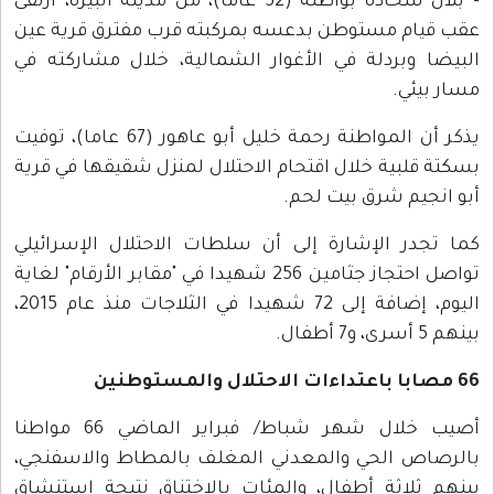
- بلال شحادة بواطنة (52 عاما)، من مدينة البيرة، ارتقى
عقب قيام مستوطن بدعسه بمركبته قرب مفترق قرية عين
البيضا وبردلة في الأغوار الشمالية، خلال مشاركته في
مسار بيئي.
يذكر أن المواطنة رحمة خليل أبو عاهور (67 عاما)، توفيت
بسكتة قلبية خلال اقتحام الاحتلال لمنزل شقيقها في قرية
أبو انجيم شرق بيت لحم.
كما تجدر الإشارة إلى أن سلطات الاحتلال الإسرائيلي
تواصل احتجاز جثامين 256 شهيدا في "مقابر الأرقام" لغاية
اليوم، إضافة إلى 72 شهيدا في الثلاجات منذ عام 2015،
بينهم 5 أسرى، و7 أطفال.
66 مصابا باعتداءات الاحتلال والمستوطنين
أصيب خلال شهر شباط/ فبراير الماضي 66 مواطنا
بالرصاص الحي والمعدني المغلف بالمطاط والاسفنجي،
بينهم ثلاثة أطفال، والمئات بالاختناق نتيجة استنشاق