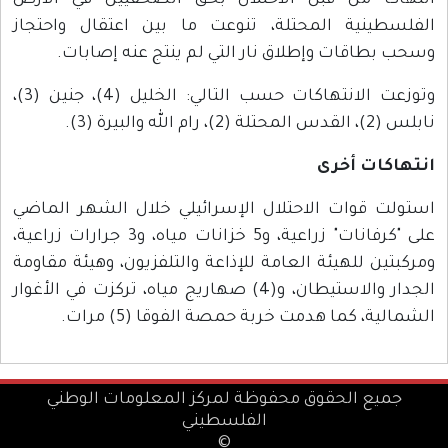
انتهاكا من قبل الاحتلال بحق الصحفيين في الأرض
الفلسطينية المحتلة، تنوعت ما بين اعتقال واحتجاز
وسحب بطاقات وإطلاق نار التي لم ينتج عنه إصابات.
وتوزعت الانتهاكات حسب التالي: الخليل (4)، جنين (3)،
نابلس (2)، القدس المحتلة (2)، رام الله والبيرة (3).
انتهاكات أخرى
استولت قوات الاحتلال الإسرائيلي خلال الشهر الماضي
على "كرفانات" زراعية، و5 خزانات مياه، و3 جرارات زراعية،
ومركبتين للهيئة العامة للإذاعة والتلفزيون، وهيئة مقاومة
الجدار والاستيطان، و(4) صهاريج مياه، تركزت في الأغوار
الشمالية، كما هدمت خربة حمصة الفوقا (5) مرات.
جميع الحقوق محفوظة لمركز المعلومات الوطني
الفلسطيني
©