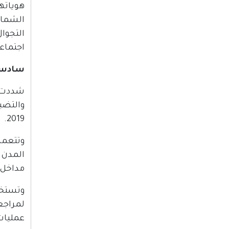
هوياته
الشمال
التجوا
اجتماعا
سادسا:
شددت ق
2019.
وتتعمد
المدن 
مداخل ا
وتستخد
لمراجع
عمليات