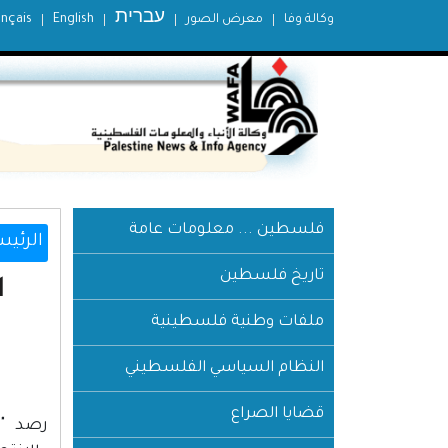
עברית
وكالة وفا
معرض الصور
English
ançais
فلسطين ... معلومات عامة
الرئيس
تاريخ فلسطين
ا
ملفات وطنية فلسطينية
النظام السياسي الفلسطيني
قضايا الصراع
رصد "م