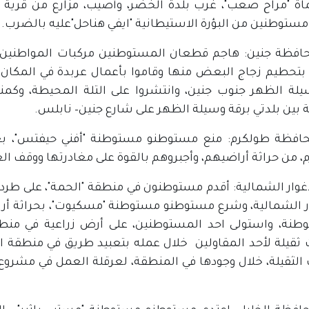
ة "مراح صعب"، غرب بلدة الخضر، وأصيب، مزارع من قرية
مستوطنين من البؤرة الاستيطانية "ايفي هناحل"عليه بالضرب.
افظة جنين: هاجم قطعان المستوطنين مركبات المواطنين با
 بتحطيم زجاج البعض منها وقاموا بأعمال عربدة في المكا
يلة الظهر جنوب جنين، وانتشروا على التلة المحيطة، وكمنو
 بين بلدتي برقة وسيلة الظهر على شارع جنين– نابلس.
افظة طولكرم: منع مستوطنو مستوطنة "أفني حيفتس"، ب
، من حراثة أراضيهم، وأجبروهم بالقوة على مغادرتها ووقف ال
أغوار الشمالية: أقدم مستوطنون في منطقة "الحمة"، على طرد 
ار الشمالية، وشرع مستوطنو مستوطنة "مسكيوت"، بحراثة أر
طنة، واستولى احد المستوطنين، على أرض زراعية في منط
ثقيلة لأحد المقاولين خلال عمله بتعبيد طريق في منطقة الأغ
ت الثقيلة، خلال وجودها في المنطقة، لعرقلة العمل في مشروع