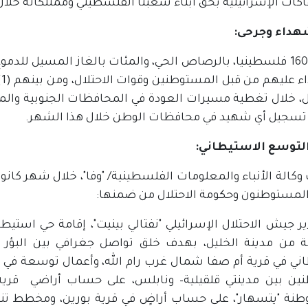
ات الإسرائيلية بحق أبناء شعبنا الفلسطيني وممتلكاته خلال كانون أول 2019 والتي جاءت عل
شهداء وجرحى:
ال، خلال تغطية مسيرات العودة في المحافظات الجنوبية وال
 تسجيل أي شهيد في محافظات الوطن خلال هذا الشهر.
 التوسع الاستيطاني:
المستوطنون وحكومة الاحتلال من ضمنها:
زير جيش الاحتلال الإسرائيلي "نفتالي بينيت"، إقامة حي است
ة من مدينة الخليل، بهدف خلق تواصل جغرافي بين البؤر ا
ني في قرية أم صفا شمال غرب رام الله، وأعمال توسعة في 
نين بين مدينتي قلقيلية– ونابلس، على حساب أراضي قرية
نة "يتسهار"، على حساب أراضٍ في قرية بورين، ومخطط ت