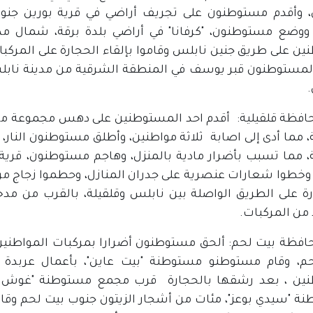
، وأقدم مستوطنون على تجريف أراضي في قرية بورين جن
 ووضع مستوطنون، "كرفانا" في أراضي بلدة برقة، شمال مدي
نين على طريق جنين نابلس وقاموا بإلقاء الحجارة على المركب
لمستوطنون قبر يوسف في المنطقة الشرقية من مدينة نابل
.
افظة قلقيلية: أقدم احد المستوطنين على دهس مجموعة من
ة، مما أدى إلى اصابة ثلاثة مواطنين، وأطلق مستوطنون النار
ة، مما تسبب بأضرار مادية بالمنزل، وهاجم مستوطنون، قرية
 وخطوا شعارات عنصرية على جدران المنازل، وحطموا زجاج مر
رة على الطريق الواصلة بين نابلس وقلقيلة، بالقرب من مد
 من المركبات.
افظة بيت لحم: ألحق مستوطنون أضرارا بمركبات المواطنين،
م، وقام مستوطنو مستوطنة "بيت عاين"، بأعمال عربدة ع
نين ، بعد رشقها بالحجارة قرب مجمع مستوطنة "غوش ع
ة "سيدي بوعز"، مئات من أشجار الزيتون جنوب بيت لحم وقامو