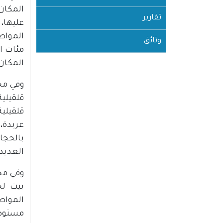
المكان
تقارير
عليها،
المواط
وثائق
مئات ا
المكان
وفي مح
قلقيلي
قلقيلي
عربدة،
بالحجا
العديد
وفي مح
بيت لح
المواط
مستوطن