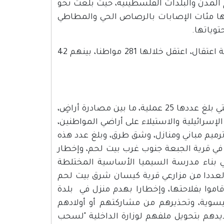
مدن والبلدات الفلسطينية، حيث بلغت نحو
ج عنها مئات الإصابات بالرصاص الحي والمطاطي
توياتها.
أما عمليات الاعتقال في مجمل محافظات الوطن فقد بلغت 93عملية اعتقال، اعتقل خلالها 281 مواطنا، بينهم 42
تباينت عمليات تسليم الإخطارات والأوامر العسكرية الإسرائيلية والتي بلغ عددها 25 عملية، ما بين مصادرة أراضٍ،
لإسرائيلية والاستيلاء على أراضي المواطنين،
رميم مباني ومنازل، وشق طرق، وبلغ عدد هذه
ى أراضٍ في قرية الجبعة جنوب غرب بيت لحم، وإخطار
ي بناء مدرسة السيميا الأساسية المختلطة
 لعددا من مزارعي قرية كيسان شرق بيت لحم
اموا بفلاحتها، وإخطارا بهدم منزل في بلدة
سوية، وتحذيرهم من مشاركتهم أو أولادهم
هديدهم بتحويل ملفهم لوزارة الداخلية "لسحب