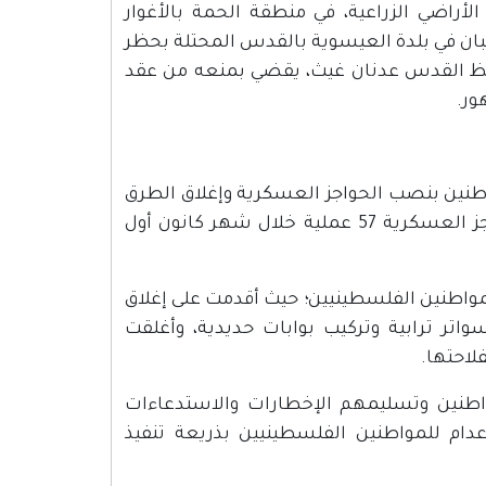
راضي الزراعية، في منطقة الحمة بالأغوار
شبان في بلدة العيسوية بالقدس المحتلة بحظر
لمحافظ القدس عدنان غيث، يقضي بمنعه من عقد
اطنين بنصب الحواجز العسكرية وإغلاق الطرق
والتضييق على المواطنين؛ حيث بلغت عمليات الإغلاق ونصب الحواجز العسكرية 57 عملية خلال شهر كانون أول
واطنين الفلسطينيين؛ حيث أقدمت على إغلاق
اتر ترابية وتركيب بوابات حديدية، وأغلقت
لاحتها.
واطنين وتسليمهم الإخطارات والاستدعاءات
عدام للمواطنين الفلسطينيين بذريعة تنفيذ