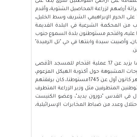
لمقامة على أراضي المواطنين شرق يطا على
اثة أرضهم لزراعة المحاصيل الشتوية، وأقدم
لى الحرم الإبراهيمي الشريف وسط الخليل،
 من المحكمة الشرعية في البلدة القديمة
لوا عليه، واقتحم مستوطنون بلدة السموع جنوب
ان، وأصيبت سيدة وابنتها في حي "تل الرميدة"
ن.
وفي محافظة القدس: نظمت عصابات المستوطنين المتطرفين ما يزيد عن 17 عملية اقتحام للمسجد الأقصى
وحات المشبوهة حول أكذوبة الهيكل المزعوم،
حيث زاد عدد المستوطنون الذين اقتحموا المسجد الأقصى خلال شهر كانون أول عن 1745مستوطنا، كان برفقتهم
نين المتطرفين مثل وزير الزراعة المتطرف
تلال في القدس "دورون يديد"، وعضو الكنيست
حتلال وعدد من ضباط المخابرات الإسرائيلية،