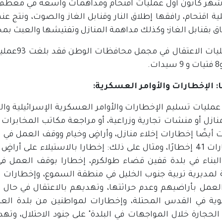
ر كانون أول عمليات اقتحام ومداهمات واسعة في معظم ال
عملية اقتحام، رافقها إطلاق النار وقنابل الغاز والصوت، ونت
اق بقنابل الغاز؛ وكذلك مداهمة المنازل وتفتيشها والعبث بمح
ت.
 الإخطارات والأوامر العسكرية:
ازل أو منشات تجارية وزراعية، أو مراجعة مكاتب المخابرات ا
أيضًا إخطارات إخلاء منازل، وأراضٍ وخيام ووقف العمل في ت
الإخطارات 41 إخطارًا، ومثال على ذلك: إخطارا بالاستيلاء عل
لبناء في بلدة قفين قضاء طولكرم، إخطارا بوقف العمل ف
ة لمديرية تربية جنوب الخليل في منطقة السموع، وإخطارات
لعمل بأراضيهم وعدم حراثتها، وتهديهم بالاعتقال في حال ق
ية في القدس المحتلة، وإخطارات لمواطنين من بلدة العي
 الحجارة خلال المواجهات في البلدة" على جنود الاحتلال، وت