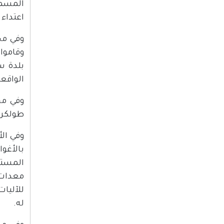
المسما
اعتداء 
وفي مح
وقاموا
بلدة س
الواقعة
وفي مح
طولكرم
وفي ال
بالأغو
المستو
معدات 
للآليا
له.