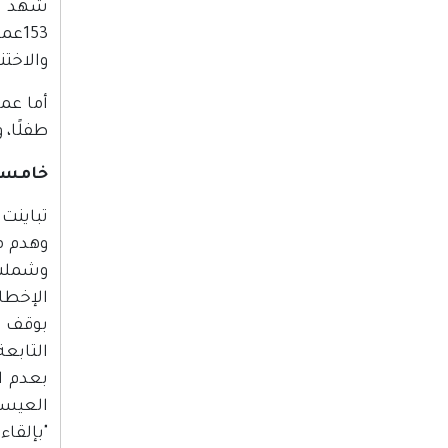
شهد شه
153
والاختن
طفلًا، و8 فتيات و 9 سيدا
خامسا:
وهدم من
وشملت 
بوقف ا
التابع
بعدم ا
العيسو
"بإلقاء