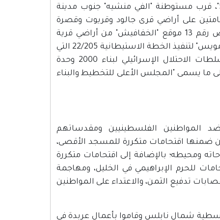
الزراعية جنوب قلقيلية لصالح توسعة الشارع الاستيطاني رقم "55"، قرب مستوطنة "الفي منشيه" جنوب مدينة
امتين على أراضي قرى جالود وقريوت وقصرة
جنوب نابلس، من خلال بناء عشرات الوحدات الاستيطانية في حوض رقم 13 موقع "الخفافيش" من أراضي قرية
جالود، وفي الحوض (رقم 12) من أراضي قرية جالود أيضا موقع "رأس مويس" لتنفيذ الخطة الاستيطانية 22/205 التي
تستهدف أراضي المواطنين في قريتي جالود وقريوت، ومخطط لسلطات الاحتلال الإسرائيلي لبناء 2000 وحدة
 ما يسمى "المجلس الأعلى للتخطيط والبناء
د المواطنين الفلسطينيين ومقدساتهم
 خلال شهر كانون أول ما يقارب 48 اعتداء، من ضمنها اقتحامات متكررة للمسجد الأقصى،
ته ومحيطه؛ بالإضافة إلى اقتحامات متكررة
مات للحرم الإبراهيمي في الخليل، ومهاجمة
ات تدفيع الثمن، والاعتداء على المواطنين
سطية شمال نابلس وقاموا بأعمال عربدة في