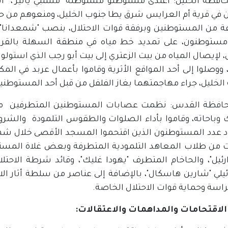
افظة الخليل: اعتدى مستوطنو مستوطنة "مستبي ياثير"، ا
ن في قرية أم العرايس شرق يطا جنوب الخليل، ومنعوهم من حر
 من المستوطنين وبرفقة قوات الاحتلال، بنصب "شمعدانا" ع
مستوطنون، على تمديد خط مياه في منطقة السهلة بالقرب
، لإيصال المياه من بيت الزعتري إلى بيت أبو رجب الذي استو
 ووصلوا إلى أحد المواقع الأثرية وقاموا بأعمال عربد في المك
 الخليل، جراء مهاجمتهما بغاز الفلفل من قبل أحد المستوطني
ك وباحاته، وقاموا بأداء الصلوات والطقوس التلمودة والشر
من طلاب المعاهد التلمودية المتطرفة وبعض غلاة المستوط
ارئيل"، والحاخام المتطرف "يهودا غليك"، وقائد شرطة الاح
ئيلي "شارين هاسكال"، بالإضافة إلى عناصر من سلطة أثار الا
اسة وحماية قوات الاحتلال الخاصة.
: الاقتحامات والمداهمات والاعتقالات: