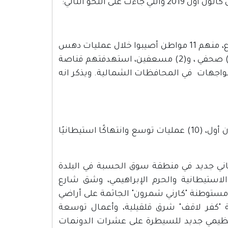
ى النحو التالي:
اصابة 160 فلسطينيا، بالرصاص الحي، والمئات بالغاز المسيل للدموع، منهم 11 مواطن أصيبوا خلال عمليات دهس
أو اعتداء عليهم من قبل المستوطنين وقوات الاحتلال، ومن بينهم (1) صحفي ، و(2) مسعفين، استهدفتهم قناصة
مواجهات في المحافظات الشمالية. ويذكر انه
سجلت وكالة الأنباء والمعلومات الفلسطينية/ "وفا"، خلال شهر كانون أول، (10) عمليات توسع وانتهاكًا استيطانيًا
يطاني جديد في منطقة سوق الحسبة في البلدة
لاستيطانية والحرم الإبراهيمي، وشق شارع
مستوطنة "كارني شمرون" الجاثمة على أراضي
 "كفر لاقف" شرق قلقيلية، وأعمال توسعة
نظيمي جديد للسيطرة على عشرات الدونمات