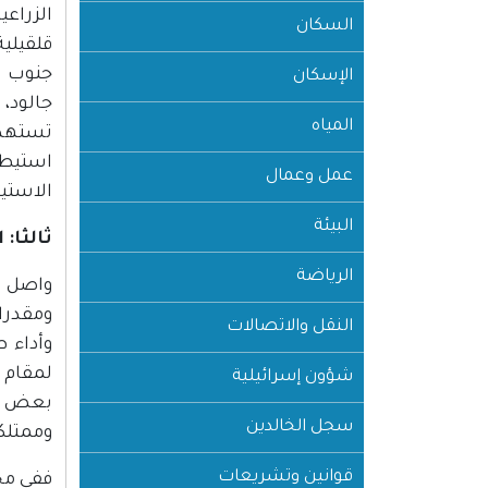
السكان
قلقيلي
الإسكان
المياه
استيطا
عمل وعمال
الاستي
البيئة
ثالثا:
الرياضة
واصل 
النقل والاتصالات
وأداء 
لمقام 
شؤون إسرائيلية
بعض ال
سجل الخالدين
وممتلك
قوانين وتشريعات
ففي مح