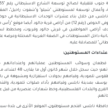
ة، وأعمال توسعة لمستوطنتي "شيلو" و"شفوت راحيل"، المق
نية داخل المستوطنات في الضفة الغربية المحتلة وعرضه على
طاني" للمصادقة عليه.
 اعتداءات المستوطنين:
قطعان وسوائب المستوطنين عملياتهم واعتداءاتهم ض
ومقدراتهم؛ حيث سجل
طقوس تلمودية، وقيامهم بجولات استفزازية ومشبوهة في باحا
يوسف بمدينة نابلس وقيامهم بأداء صلوات تلمودية، واقتحا
قرى والبلدات الفلسطينية، وخط شعارات عنصرية من قبل عصاب
اتهم.
افظة نابلس: اقتحم مستوطنون، الموقع الأثري في بلدة سب