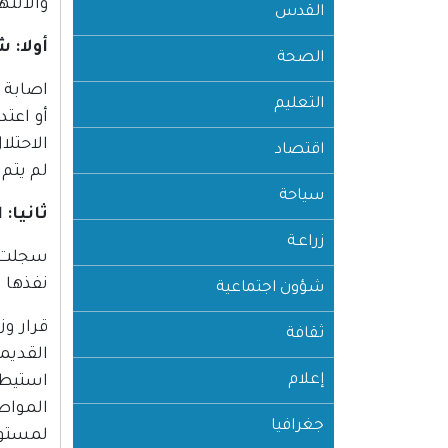
والانتهاك
القدس
أولا: 
الصحة
التعليم
الاحتل
اقتصاد
لم يتم
سياحة
ثانيا:
زراعـة
نفذها 
شؤون اجتماعية
قرار و
ثقافة
القديم
إعلام
استيطا
المواط
جغرافيا
لمستوط