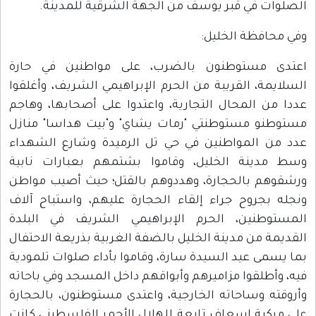
لصلوات في قبر يوسف من الجهة الشرقية للمدينة.
في محافظة الخليل:
عتدى مستوطنون بالضرب، على مواطنين في حارة
لسلايمة، القريبة من الحرم الإبراهيمي الشريف، وأغلقوا
ددا من المحال التجارية، واعتدوا على أصحابها، وهاجم
ستوطنو مستوطنتي "رمات يشاي" و"بيت هداسا" منازل
دد من المواطنين في حي تل الرميدة وشارع الشهداء
سط مدينة الخليل، وقاموا بشتمهم بعبارات نابية
رشقوهم بالحجارة، وهددوهم بالقتل؛ حيث أصيب مواطن
نجله بجروح جراء إلقاء الحجارة عليهم، واستباح آلاف
لمستوطنين، الحرم الإبراهيمي الشريف في البلدة
لقديمة من مدينة الخليل بالضفة الغربية بذريعة الاحتفال
ما يسمى عيد السيدة سارة، وقاموا بأداء صلوات تلمودية
يه، وأطلقوا مزاميرهم وأبواقهم داخل المسجد وفي باحاته
أروقته وساحاته الخارجية، واعتدى مستوطنون، بالحجارة
لى مركبة إسعاف تابعة للهلال الأحمر الفلسطيني كانت