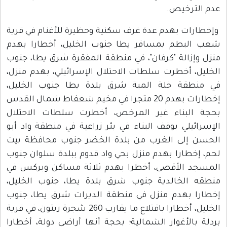
دم الترخيص.
إخطارات بهدم عدة غرف سكنية وحظيرة للأغنام في قرية
عب البطم بمسافر يطا جنوب الخليل، أخطارا بهدم
نزل وإزالة "كرفان"، في منطقة المفقرة شرق يطا، جنوب
لخليل، أخطرت سلطات الاحتلال الإسرائيلي، بهدم منزل،
ي منطقة خلة المية شرق بلدة يطا جنوب الخليل،
إخطارات بهدم 20 متجرا في مخيم شعفاط شمال القدس
حجة البناء غير المرخص، أخطرت سلطات الاحتلال
لإسرائيلي بوقف البناء في بئر زراعية في منطقة واد أبو
لحسن إلى الغرب من بلدة الخضر جنوب محافظة بيت
حم، إخطارا بهدم منزل بحي واد قدوم ببلدة سلوان جنوب
لمسجد الأقصى، أخطرا بهدم ثلاثة مساكن وبركس في
نطقه الخالدية جنوب شرق بلدة يطا، جنوب الخليل،
خطارا بهدم منزل في منطقة الديرات شرق يطا، جنوب
الخليل، أخطارا باقتلاع ما يقارب 260 شجرة زيتون، في قرية
ردلة بالأغوار الشمالية؛ بحجة أنها أراضي دولة، أخطارا