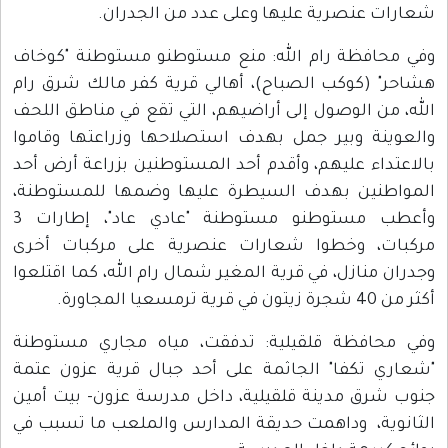
عارات عنصرية عليها وعلى عدد من الجدران.
في محافظة رام الله: منع مستوطنو مستوطنة "كوخاف
شاحر" (كوكب الصباح)، أهالي قرية كفر مالك شرق رام
لله، من الوصول إلى أراضيهم، التي تقع في مناطق اللحف
العوينة وبير جمل بهدف استصلاحها وزراعتها وقاموا
الاعتداء عليهم، وأقدم أحد المستوطنين بزراعة أرض أحد
لمواطنين بهدف السيطرة عليها وضمها للمستوطنة،
وأعطب مستوطنو مستوطنة "عادي عاد"، إطارات 3
ركبات، وخطوا شعارات عنصرية على مركبات أخرى
جدران منازل، في قرية المغير شمال رام الله، كما اقتلعوا
ر من 40 شجرة زيتون في قرية ترمسعيا المجاورة.
في محافظة قلقيلية: تدفقت، مياه مجاري مستوطنة
شعاري تكفا" الجاثمة على أحد جبال قرية عزون عتمة
نوب شرق مدينة قلقيلية، داخل مدرسة عزون- بيت أمين
لثانوية، وداهمت حديقة المدارس والملعب ما تسبب في