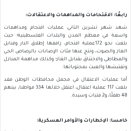
ابعًا: الاقتحامات والمداهمات والاعتقالات
:
هد شهر تشرين الثاني عمليات اقتحام ومداهمات
اسعة في معظم المدن والبلدات الفلسطينية؛ حيث
بلغت نحو 172عملية اقتحام، رافقها إطلاق النار وقنابل
لغاز والصوت، ونتج عنها مئات الإصابات بالرصاص الحي
المطاطي والاختناق بقنابل الغاز؛ وكذلك مداهمة المنازل
تفتيشها والعبث بمحتوياتها.
ما عمليات الاعتقال في مجمل محافظات الوطن فقد
بلغت 117 عملية اعتقال، اعتقل خلالها 334 مواطنا، بينهم
فلًا، و2 فتيات وسيدة.
امسا: الإخطارات والأوامر العسكرية
: