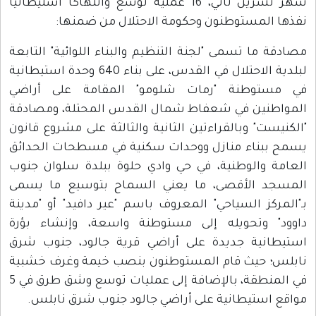
شهر تشرين ثاني، 16 عملية توسع وانتهاكًا استيطانيًا
فذها المستوطنون وحكومة الاحتلال من ضمنها:
صادقة ما تسمى "لجنة التنظيم والبناء اللوائية" التابعة
لبلدية الاحتلال في القدس، على بناء 640 وحدة استيطانية
ي مستوطنة "رمات شلومو" المقامة على أراضي
لمواطنين في شعفاط شمال القدس المحتلة، ومصادقة
الكنيست" وبالقراءتين الثانية والثالثة على مشروع قانون
سمح ببناء منازل ووحدات سكنية في مسطحات الحدائق
لعامة والوطنية، في حي وادي حلوة ببلدة سلوان جنوب
لمسجد الأقصى، ما يعني السماح بتوسيع ما يسمى
ـ"المركز السياحي" المعروف باسم "عير دافيد" أو "مدينة
اوود" وتحويله إلى مستوطنة واسعة، وإنشاء بؤرة
ستيطانية جديدة على أراضي قرية جالود، جنوب شرق
ابلس؛ حيث قام المستوطنون بنصب خيمة وغرف خشبية
في المنطقة، بالإضافة إلى عمليات توسع وشق طرق في 5
واقع استيطانية على أراضي جالود جنوب شرق نابلس.