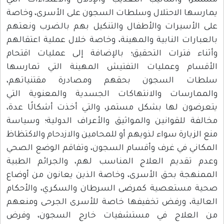
ستمر، وأساليب التعذيب والإذلال والاعتداءات التي
مارسها الاحتلال وسلطات السجون على الأسرى، وخاصة
لى الأسيرات والأطفال والتنكيل بهم بالضرب ونعتهم
العبارات النابية والمهينة، وخاصة خلال عملية اعتقالهم
أثناء فترات التحقيق؛ بالإضافة إلى عمليات اقتحام
لأقسام وعمليات التفتيش المهينة التي تمارسها
لطات السجون بحقهم ومصادرة مقتنياتهم،
الممارسات والانتهاكات الجسدية والمعنوية التي
تعرضون لها بشكل مستمر، والتي أخذت أشكالًا عدة،
خالفة للقوانين والمواثيق والأعراف الدولية؛ وسياسة
نع الزيارة سواء لذويهم أو للمحامين والازدحام والاكتظاظ
لمكاني في غرف وأقسام السجون، وتفاقم الوضع الصحي
عدم تقديم العلاج المناسب لهم، والجرائم الطبية
لممنهجة بحق الأسرى، وخاصة الذين يعانون من أوضاع
حية مستعصية كمرضى السرطان والسكري، والأحكام
لعالية، ورفض تخفيفها خاصة للأسرى الجرحى ومنعهم
ن العلاج في مستشفيات خارج السجون، وفرض