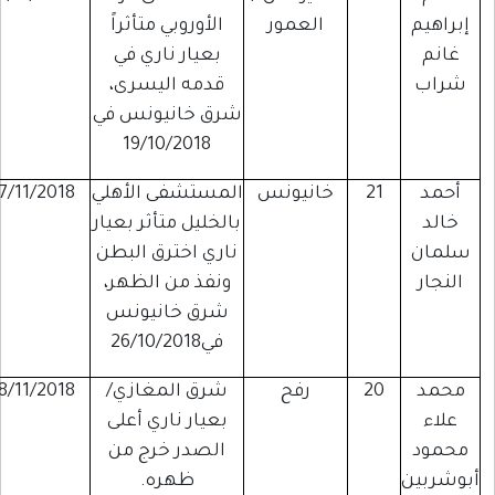
إبراهيم
العمور
الأوروبي متأثراً
غانم
بعيار ناري في
شراب
قدمه اليسرى،
شرق خانيونس في
19/10/2018
أحمد
21
خانيونس
المستشفى الأهلي
7/11/2018
خالد
بالخليل متأثر بعيار
سلمان
ناري اخترق البطن
النجار
ونفذ من الظهر،
شرق خانيونس
في26/10/2018
محمد
20
رفح
شرق المغازي/
8/11/2018
علاء
بعيار ناري أعلى
محمود
الصدر خرج من
بوشربين
ظهره.