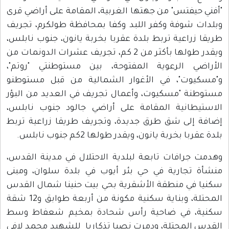
أفني حيفتس" من جهتها الغربية، المقامة على أراضي قرى
بلدات شوفة وكفر اللبد وكفا بمحافظة طولكرم، تجريف
ريقا زراعية تربط بلدة عقربا بخربة يانون، جنوب نابلس،
ويقدر طولها بأكثر من 2 كم، تجريف عشرات الدونمات من
لأراضي الرعوية المفتوحة، بين مستوطنتي "روتم"،
"مسكيوت"، في الأغوار الشمالية من قبل مستوطنو
ستوطنة "مسكيوت، وأعمال تجريف في العديد من البؤر
لاستيطانية المقامة على أراضي جالود جنوب نابلس،
ضافة إلى شق طرق جديدة، وتجريف طريقا زراعية تربط
لدة عقربا بخربة يانون، ويقدر طولها 2كم جنوب نابلس.
هدمت جرافات تابعة لبلدية الاحتلال في مدينة القدس،
نشأة تجارية في حي بئر أيوب في بلدة سلوان، ومبنى
كنيا في منطقة الأشقرية بحي بيت حنينا شمال القدس
المحتلة، وبناية سكنية مكونة من أربعة طوابق و12 شقة
كنية، في ضاحية رأس شحادة بمخيم شعفاط وسط
لقدس المحتلة، ودمرت نصبا تذكاريا للشهيد محمد لافي