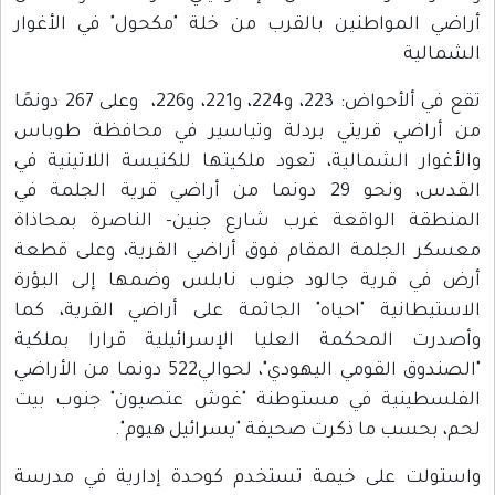
راضي المواطنين بالقرب من خلة "مكحول" في الأغوار
لشمالية
تقع في ألأحواض: 223، و224، و221، و226، وعلى 267 دونمًا
ن أراضي قريتي بردلة وتياسير في محافظة طوباس
الأغوار الشمالية، تعود ملكيتها للكنيسة اللاتينية في
القدس، ونحو 29 دونما من أراضي قرية الجلمة في
لمنطقة الواقعة غرب شارع جنين- الناصرة بمحاذاة
عسكر الجلمة المقام فوق أراضي القرية، وعلى قطعة
رض في قرية جالود جنوب نابلس وضمها إلى البؤرة
لاستيطانية "احياه" الجاثمة على أراضي القرية، كما
أصدرت المحكمة العليا الإسرائيلية قرارا بملكية
"الصندوق القومي اليهودي"، لحوالي522 دونما من الأراضي
لفلسطينية في مستوطنة "غوش عتصيون" جنوب بيت
حم، بحسب ما ذكرت صحيفة "يسرائيل هيوم".
استولت على خيمة تستخدم كوحدة إدارية في مدرسة