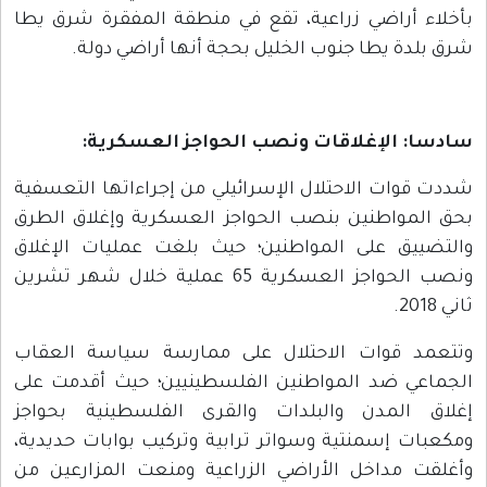
أخلاء أراضي زراعية، تقع في منطقة المفقرة شرق يطا
رق بلدة يطا جنوب الخليل بحجة أنها أراضي دولة.
ادسا: الإغلاقات ونصب الحواجز العسكرية
:
ددت قوات الاحتلال الإسرائيلي من إجراءاتها التعسفية
حق المواطنين بنصب الحواجز العسكرية وإغلاق الطرق
التضييق على المواطنين؛ حيث بلغت عمليات الإغلاق
ونصب الحواجز العسكرية 65 عملية خلال شهر تشرين
اني 2018.
تتعمد قوات الاحتلال على ممارسة سياسة العقاب
لجماعي ضد المواطنين الفلسطينيين؛ حيث أقدمت على
غلاق المدن والبلدات والقرى الفلسطينية بحواجز
مكعبات إسمنتية وسواتر ترابية وتركيب بوابات حديدية،
أغلقت مداخل الأراضي الزراعية ومنعت المزارعين من