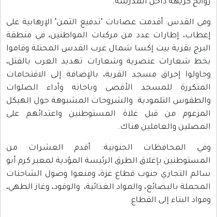
وائح كريهة داخل المدرسة.
في القدس: أقدمت عصابات "تدفيع الثمن" الإرهابية على
عطاب، إطارات عدد من مركبات المواطنين، في منطقة
لبرج بقرية بيت إكسا شمال غرب القدس المحتلة وقاموا
خط شعارات عنصرية وشعارات تهديد العرب بالقتل،
حاولوا إحراق مسجد القرية، بالإضافة إلى الاقتحامات
لمتكررة للمسجد الأقصى وباحاته وأداء الصلوات
الطقوس التلمودية والشروحات المشبوهة حول الهيكل
لمزعوم من قبل غلاة المستوطنين واعتدائهم على
لمصلين والعاملين هناك.
في المحافظات الجنوبية: أقدم العشرات من
لمستوطنين بإغلاق الطرق الرئيسة المؤدية لمعبر كرم أبو
الم التجاري جنوب قطاع غزة، ومنعوا وصول الشاحنات
لمحملة بالبضائع، والمواد الغذائية، والوقود، وغاز الطهي،
مواد البناء إلى القطاع.