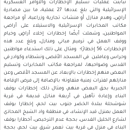
باينت عمليات تسليم الإخطارات والأوامر العسكرية
الإسرائيلية والتي بلغ عددها 27 عملية، ما بين مصادرة
راضٍ، وهدم منازل أو منشات تجارية وزراعية، أو مراجعة
كاتب المخابرات الإسرائيلية والاستيلاء على أراضي
لمواطنين، وشملت أيضًا إخطارات إخلاء أراضٍ وخيام
وقف العمل في ترميم مباني ومنازل، وبلغ عدد هذه
الإخطارات 56 إخطارًا؛ ومثال على ذلك استدعاء مواطنين
حراس وعاملين في المسجد الأقصى ونشطاء وكوادر في
لقدس وضواحيها، لمراجعة مكاتب المخابرات وتسليم
لبعض منهم إخطارات بالإبعاد عن المسجد الأقصى وعن
نازلهم لفترات زمنية متفاوتة؛ بالإضافة إلى فرض الإقامة
لجبرية بحق البعض منهم، ومثال ذلك: إخطارات بوقف
لبناء وإعادة تأهيل في أربعة منازل قديمة في قرية
وشحلة ببلدة الخضر جنوب بيت لحم، إخطارا بوقف
لعمل بمنزل قيد الإنشاء، في منطقة واد الشيخ المحاذي
شارع الخليل القدس، بحجة عدم الترخيص، أخطارا بوقف
لبناء في منزل في قرية بيت تعمر شرق بيت لحم، بحجة