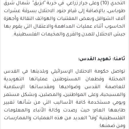
التحدي (10) وعلى جرار زراعي في خربة "ابزيق" شمال شرق
وباس، بالإضافة إلى قيام جنود الاحتلال بسرقة عشرات
لاف الشواقل وبعض المقتنيات والهواتف النقالة وأجهزة
لحاسوب أثناء عمليات المداهمة والاعتقال التي يقوم بها
يش الاحتلال للمدن والقرى والمخيمات الفلسطينية.
امنا: تهويد القدس
:
واصل حكومة الاحتلال الإسرائيلي وبلديتها في القدس
لمحتلة وقطعان المستوطنين عملياتها التهويدية
لعاصمة القدس وضواحيها ومقدساتها الإسلامية
المسيحية، وعلى المواطنين، والمصلين، وبشكل مستمر
يومي مستخدمة كافة الأساليب التي من شأنها تغيير
ابعها العام؛ حيث رصدت وكالة الأنباء والمعلومات
لفلسطينية "وفا" العديد من هذه العمليات والممارسات
من ضمنها: