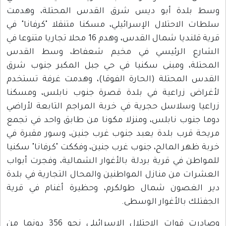
سط بلدة أبو ديس شرق القدس المحتلة، وهدمت
لطات الاحتلال الإسرائيلي، مسكنا متنقلا "كرفانا" في
قرية قلنديا شمال القدس، وهدم 16 محلا تجاريا متنوعا في
لشارع الرئيسي في مخيم شعفاط، وسط القدس
لمحتلة، ومبنى سكنيا في حي جبل المكبر جنوب شرق
لقدس المحتلة (الحارة الفوقا)، وهدمت غرفة تستخدم
أغراض زراعية في بلدة قصرة جنوب نابلس، ومسكنا
راعيا وسلاسل حجرية في خربة المراجم التابعة لأراضي
وما جنوب نابلس، ومنزلا مكونا من طابق واحد في تجمع
ريحة قرب بلدة يعبد جنوب غرب جنين، وسور مقبرة في
ربة ظهر المالح، جنوب غرب جنين، وفككت "كرفانا" سكنيا
لمواطن في قرية بردلة بالأغوار الشمالية، وفجرت أبواب
لعشرات من منازل المواطنين والمحال التجارية في بلدة
ير الغصون شمال طولكرم، وحظيرة أغنام في قرية
لجفتلك بالأغوار الوسطى.
وصادرت قوات الاحتلال الإسرائيلي نحو 356 دونما من