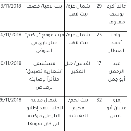
الد أكرم
29
شمال غزة/
بيت لاهيا/ قصف
13/11/2018
يوسف
بيت لاهيا
معروف
نواف
23
شمال غزة/
قرب موقع “زيكيم”
14/11/2018
أحمد
بيت لاهيا
عيار ناري في
العطار
الحوض
عبد
17
القدس/ جبل
مستشفى
20/11/2018
الرحمن
المكبر
"شعاريه تصيدق"
أبو جمل
متأثراً بإصابته
برصاص
رمزي
32
بيت لحم/
شمال مدينة
26/11/2018
دنان أبو
مخيم
الخليل.بعد إطلاق
يابس
الدهيشة
النار على مركبته
التي كان يقودها