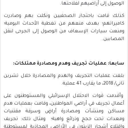
لوصول إلى أراضيهم لفلاحتها.
ذلك قامت باحتجاز الصحفيين ونكلت بهم وصادرت
اميراتهم؛ بهدف منعهم من تغطية الأحداث اليومية؛
منعت سيارات الإسعاف من الوصول إلى الجرحى لنقل
لمصابين.
ابعا: عمليات تجريف وهدم ومصادرة ممتلكات
:
لغت عمليات التجريف والهدم والمصادرة خلال تشرين
ي/ 2018، ما يقارب 41 عملية.
أقدمت قوات الاحتلال الإسرائيلي والمستوطنون على
عمال تجريف في أراضي المواطنين، وقامت بعمليات هدم
ساكن ومنشآت ومصادرة أراضٍ وسرقة مقتنيات
معدات تحت حجج وذرائع واهية؛ ومثال ذلك: تجريف
اقتلاع أشجار الزيتون في الأراضي المحاذية لمستوطنة