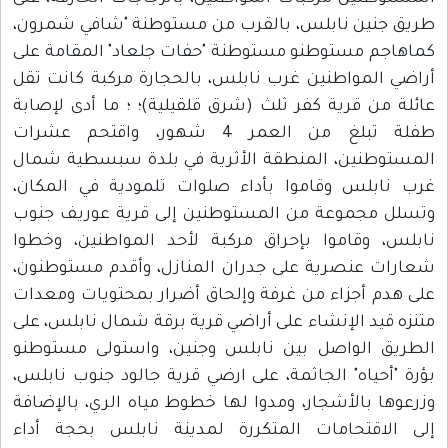
ريق جنين نابلس، بالقرب من مستوطنة "شافي شمرون،
ماهاجم مستوطنو مستوطنة "حفات جلعاد" المقامة على
راضي المواطنين غرب نابلس، بالحجارة مركبة كانت تقل
ائلة من قرية كفر ثلث (شرق قلقيلية)؛ ؛ ما أدى لإصابة
طفلة تبلغ من العمر 4 شهور، واقتحم عشرات
لمستوطنين، المنطقة الأثرية في بلدة سبسطية شمال
رب نابلس وقاموا بأداء صلوات تلمودية في المكان،
تسلل مجموعة من المستوطنين إلى قرية عوريف جنوب
ابلس، وقاموا بإحراق مركبة لأحد المواطنين، وخطوا
عارات عنصرية على جدران المنازل، وأقدم مستوطنون،
لى هدم أجزاء من غرفة وإلحاق أضرار بمحتويات ومعدات
تنزه قيد الإنشاء على أراضي قرية برقة شمال نابلس، على
لطريق الواصل بين نابلس وجنين، واستولى مستوطنو
ؤرة "أحياه" الجاثمة، على ارضي قرية جالود جنوب نابلس،
زرعوها بالأشجار، ومدوا لها خطوط مياه الري، بالإضافة
لى الاقتحامات المتكررة لمدينة نابلس بحجة أداء