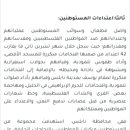
ثالثا:اعتداءات المستوطنين
:
اصل قطعان وسوائب المستوطنين عملياتهم
اعتداءاتهم ضد المواطنين الفلسطينيين ومقدساتهم
مقدراتهم؛ حيث سجل خلال شهر تشرين ثاني ما يقارب
42 اعتداء، من ضمنها اقتحامات متكررة للمسجد الأقصى،
أداء طقوس تلمودية، وقيامهم بجولات استفزازية
مشبوهة في باحاته ومحيطه؛ بالإضافة إلى اقتحامات
تكررة لمقام يوسف بمدينة نابلس وقيامهم بأداء صلوات
لمودية، واقتحامات للحرم الإبراهيمي في الخليل، ومهاجمة
عض القرى والبلدات الفلسطينية، وخط شعارات
نصرية من قبل عصابات تدفيع الثمن، والاعتداء على
لمواطنين وممتلكاتهم.
في محافظة نابلس: استهدفت مجموعة من
لمستوطنين مركبات المواطنين، بالزجاجات الحارقة، على