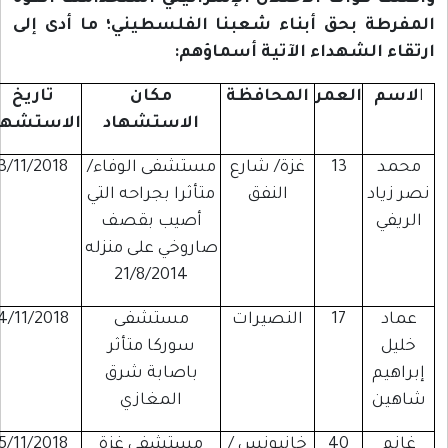
لمفرطة بحق أبناء شعبنا الفلسطيني؛ ما أدى إلى
رتقاء الشهداء الآتية أسماؤهم:
ا
لاسم
العمر
المحافظة
مكان
تاريخ
الاستشهاد
الاستشهاد
محمد
13
غزة/ شارع
مستشفى الوفاء/
3/11/2018
نصر زياد
النفق
متأثرا بجراحه التي
الريفي
أصيب بقصف
صاروخي على منزله
21/8/2014
عماد
17
النصيرات
مستشفى
4/11/2018
خليل
سوركا متأثر
إبراهيم
باصابة شرق
شاهين
المغازي
غانم
40
خانيونس /
مستشفى غزة
5/11/2018