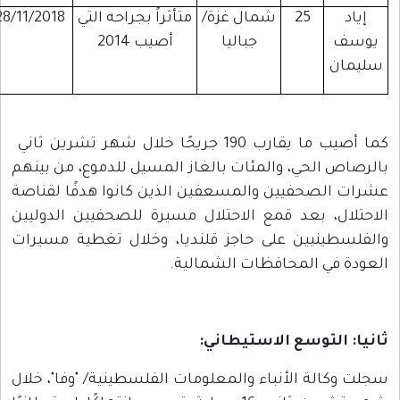
إياد
25
شمال غزة/
متأثراً بجراحه التي
28/11/2018
يوسف
جباليا
أصيب 2014
سليمان
كما أصيب ما يقارب 190 جريحًا خلال شهر تشرين ثاني
الرصاص الحي، والمئات بالغاز المسيل للدموع، من بينهم
شرات الصحفيين والمسعفين الذين كانوا هدفًا لقناصة
لاحتلال، بعد قمع الاحتلال مسيرة للصحفيين الدوليين
الفلسطينيين على حاجز قلنديا، وخلال تغطية مسيرات
لعودة في المحافظات الشمالية.
انيا: التوسع الاستيطاني
:
جلت وكالة الأنباء والمعلومات الفلسطينية/ "وفا"، خلال