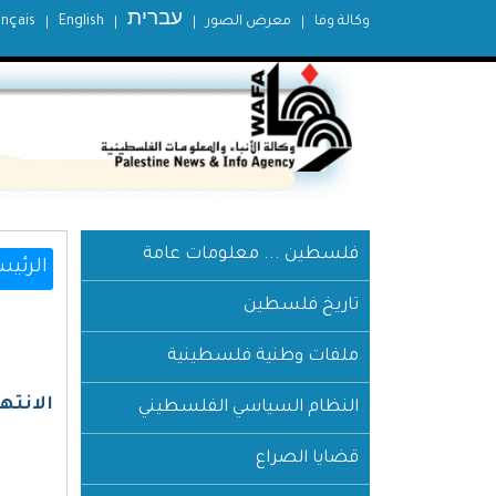
עברית
وكالة وفا
معرض الصور
English
ançais
فلسطين ... معلومات عامة
الرئيس
تاريخ فلسطين
ملفات وطنية فلسطينية
الانتها
النظام السياسي الفلسطيني
قضايا الصراع