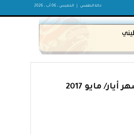
حالة الطقس
الخميس ، 06 آب ، 2026
يار/ مايو 2017