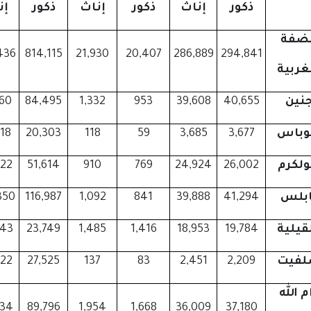
ذكور
إناث
ذكور
إناث
ذكور
إن
لضفة
436
814,115
21,930
20,407
286,889
294,841
غربية
نين
40,655
39,608
953
1,332
84,495
260
باس
3,677
3,685
59
118
20,303
518
لكرم
26,002
24,924
769
910
51,614
922
ابلس
41,294
39,888
841
1,092
116,987
350
قيلية
19,784
18,953
1,416
1,485
23,749
243
فيت
2,209
2,451
83
137
27,525
222
م الله
034
89,796
1,954
1,668
36,009
37,180