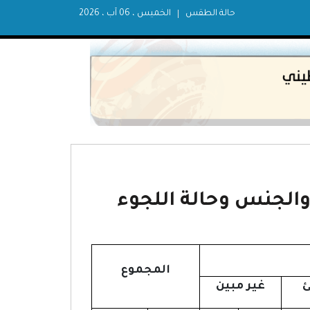
حالة الطقس
الخميس ، 06 آب ، 2026
المجموع
ئ
غير مبين