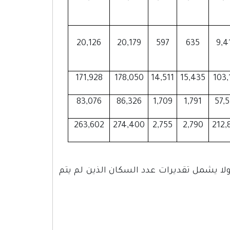
20,126
20,179
597
635
9,4
171,928
178,050
14,511
15,435
103,
83,076
86,326
1,709
1,791
57,
263,602
274,400
2,755
2,790
212,
 السكان الذين تم عدهم فعلاً خلال الفترة من 1-2007/12/16 ولا يشمل تقديرات عدد السكان الذين لم يتم