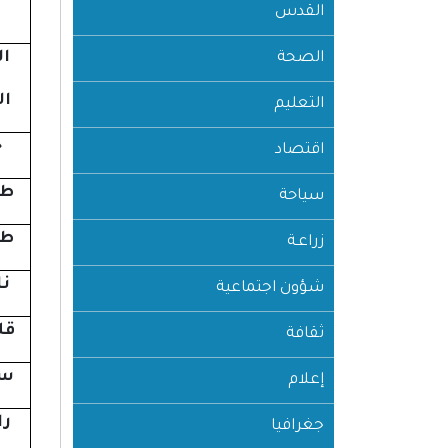
القدس
ا
الصحة
ال
التعليم
ج
اقتصاد
طو
سياحة
طو
زراعـة
ن
شؤون اجتماعية
قل
ثقافة
سل
إعلام
را
جغرافيا