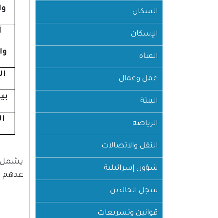
وا
السكان
أ
الإسكان
وا
المياه
ا
عمل وعمال
بي
البيئة
ال
الرياضة
النقل والاتصالات
شؤون إسرائيلية
عدهم ع
سجل الخالدين
قوانين وتشريعات