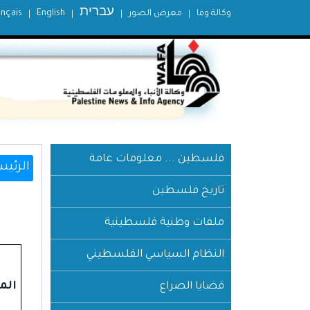
עברית
وكالة وفا
معرض الصور
English
ançais
فلسطين ... معلومات عامة
الرئيس
تاريخ فلسطين
ملفات وطنية فلسطينية
النظام السياسي الفلسطيني
الم
قضايا الصراع