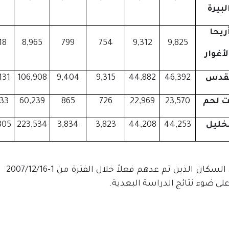
لبيرة
ريحا
18
8,965
799
754
9,312
9,825
لأغوار
لقدس
46,392
44,882
9,315
9,404
106,908
131
ت لحم
23,570
22,969
726
865
60,239
533
خليل
44,253
44,208
3,823
3,834
223,534
805
يشمل
لى ضوء نتائج الدراسة البعدية.