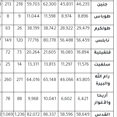
105,747
108,753
213
218
59,703
62,300
45,831
46,2
20,026
20,503
8
9
11,044
11,598
8,974
8,89
67,184
68,247
63
26
38,199
38,742
28,922
29,4
134,353
137,357
149
120
77,716
80,778
56,488
56,4
36,419
38,572
72
73
20,264
21,605
16,083
16,8
24,633
25,403
25
14
13,311
13,813
11,297
11,57
110,342
111,224
260
271
64,016
65,148
46,066
45,8
16,648
16,550
78
88
9,968
10,041
6,602
6,42
141,737
146,222
1,069
1,236
82,072
86,337
58,596
58,6