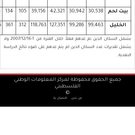
70,232
72,964
134
105
39,156
42,321
30,942
30,5
218,410
227,126
361
312
118,763
127,351
99,286
99,4
يشمل السكان الذين تم عدهم فعلاً خلال الفترة من 1-2007/12/16 ولا
 السكان الذين لم يتم عدهم على ضوء نتائج الدراسة
قوق محفوظة لمركز المعلومات الوطني
الفلسطيني
©
من نحن
الاتصال بنا