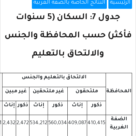
نتائج الخاصة بالضفة الغربية
جدول 7: السكان (5 سنوات
حسب المحافظة والجنس
الالتحاق بالتعليم
الالتحاق بالتعليم والجنس
المجموع
ملتحقون
غير ملتحقين
غير مبين
كور
إناث
ذكور
إناث
ذكور
إناث
ذكور
إناث
945,731
972,921
2,432
2,472
534,212
560,034
409,087
410,4