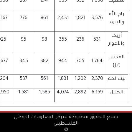
لفيت
1,090
552
959
274
267
1,908
ام الله
6,167
776
861
2,431
1,821
3,576
البيرة
أريحا
925
95
98
355
236
531
الأغوار
لقدس
2,677
345
382
944
705
1,764
(J2)
يت لحم
2,370
1,202
1,831
561
537
4,204
لخليل
6,159
2,892
4,074
1,585
1,581
10,950
جميع الحقوق محفوظة لمركز المعلومات الوطني
الفلسطيني
©