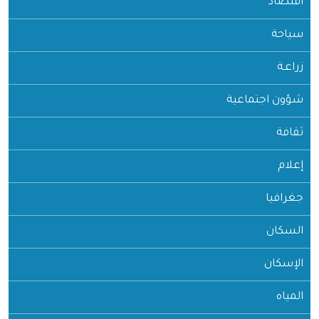
قتصاد
ياحة
اعـة
ؤون اجتماعية
افة
لام
رافيا
لسكان
إسكان
مياه