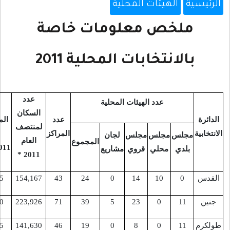
سية
الهيئات المحلية
ملخص معلومات خاصة
بالانتخابات المحلية 2011
عدد
عدد الهيئات المحلية
عدد
السكان
ة
عدد
المسجلين
لمنتصف
ية
المراكز
لغاية
مجلس
مجلس
مجلس
لجان
العام
المجموع
17/08/2011
بلدي
محلي
قروي
مشاريع
2011 *
س
0
10
14
0
24
43
154,167
56,645
99,900
223,926
71
39
5
23
0
11
م
11
0
8
0
19
46
141,630
75,195