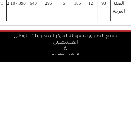
ة
93
12
185
5
295
643
2,107,390
906,771
ة
ميع الحقوق محفوظة لمركز المعلومات الوطني
الفلسطيني
©
من نحن
الاتصال بنا