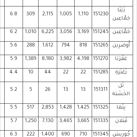
351
375
46
6.8
309
2,115
1,005
1
1,170
1,112
283
6.2
1,010
6,225
3,056
3
319
330
31
5.6
288
1,612
794
1,757
1,573
293
5.9
1,389
8,180
3,982
4
15
10
0
4.4
10
44
22
16
15
0
5.2
5
26
13
563
491
79
5.5
517
2,853
1,428
1
1,526
1,481
308
5.7
1,250
7,130
3,465
3
267
253
36
6.3
222
1,400
690