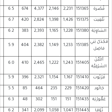
777
803
169
6.5
674
4,377
2,146
2
481
448
65
6.7
420
2,824
1,398
1
478
447
52
6.2
383
2,393
1,165
1
457
394
68
5.9
404
2,382
1,149
1
453
390
57
6.0
410
2,465
1,222
1
431
387
61
5.9
396
2,321
1,154
1
94
91
5
5.5
85
464
235
58
62
5
6.3
48
302
151
389
403
80
6.2
341
2,099
1,058
1