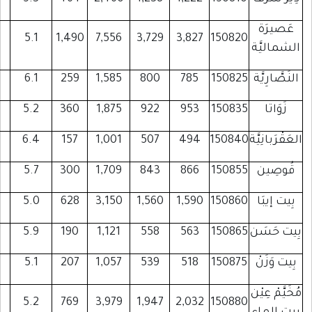
1,845
1,367
276
5.1
1,490
7,556
3,729
3
304
286
60
6.1
259
1,585
800
459
317
59
5.2
360
1,875
922
196
204
28
6.4
157
1,001
507
339
319
60
5.7
300
1,709
843
847
626
134
5.0
628
3,150
1,560
1
206
174
42
5.9
190
1,121
558
267
199
27
5.1
207
1,057
539
810
404
72
5.2
769
3,979
1,947
2