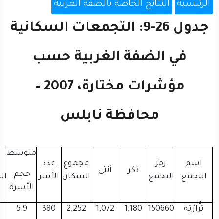
خاصة بالضفة الغربية
ل 26-9: التجمعات السكانية
 الغربية حسب
مؤشرات مختارة، 2007 –
ظة نابلس
متوسط
عدد
مجموع
عدد
عدد
عدد
أنثى
حجم
المباني
السكان
الأسر
المنشآت
المساكن
الأسرة
413
442
84
5.9
380
2,252
1,072
1