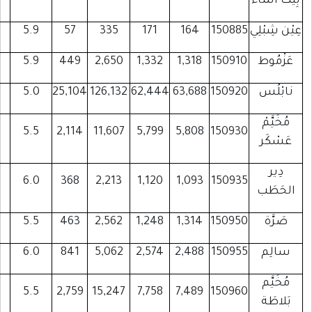
76
75
16
5.9
57
335
171
553
453
61
5.9
449
2,650
1,332
1
32,018
10,415
7,787
5.0
25,104
126,132
62,444
63
2,327
1,096
268
5.5
2,114
11,607
5,799
5
430
329
30
6.0
368
2,213
1,120
1
499
422
82
5.5
463
2,562
1,248
1
923
779
117
6.0
841
5,062
2,574
2
3,173
1,512
416
5.5
2,759
15,247
7,758
7