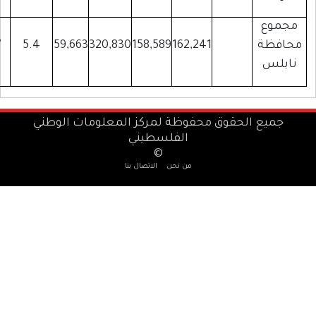
72,199
42,884
13,867
5.4
59,663
320,830
158,589
16
ظة لمركز المعلومات الوطني
لفلسطيني
©
ن نحن
الاتصال بنا