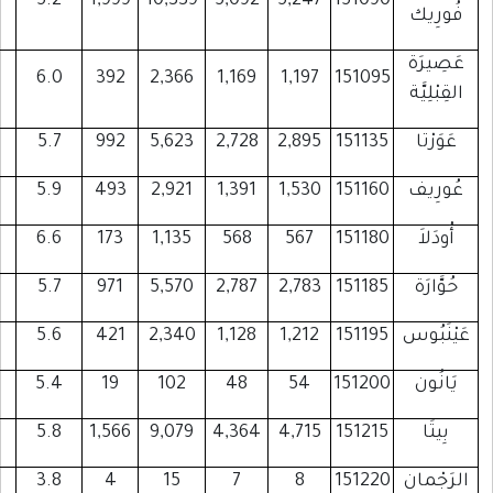
2,229
1,982
384
5.2
1,999
10,339
5,092
5
476
391
99
6.0
392
2,366
1,169
1
1,118
890
105
5.7
992
5,623
2,728
2
552
512
73
5.9
493
2,921
1,391
1
194
196
35
6.6
173
1,135
568
1,130
888
284
5.7
971
5,570
2,787
2
479
428
65
5.6
421
2,340
1,128
1
28
36
9
5.4
19
102
48
1,724
1,599
290
5.8
1,566
9,079
4,364
4
14
16
0
3.8
4
15
7