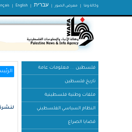
עברית
وكالة وفا
معرض الصور
English
ançais
فلسطين ... معلومات عامة
الرئيس
تاريخ فلسطين
ملفات وطنية فلسطينية
لنشرة 
النظام السياسي الفلسطيني
قضايا الصراع