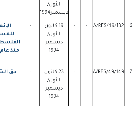
الأول/
ديسمبر1994
6
A/RES/49/132
-
-
19 كانون
-
الإنع
الأول/
للمست
ديسمبر
الفلسطي
1994
7
A/RES/49/149
-
-
23 كانون
-
حق الش
الأول/
ديسمبر
1994