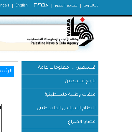
עברית
وكالة وفا
معرض الصور
English
ançais
فلسطين ... معلومات عامة
الرئيس
تاريخ فلسطين
ملفات وطنية فلسطينية
ا
النظام السياسي الفلسطيني
قضايا الصراع