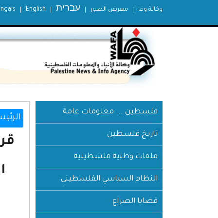
עברית
وكالة وفا
معرض الصور
English
ançais
فلسطين ... معلومات عامة
الرئيس
تاريخ فلسطين
ملفات وطنية فلسطينية
ا
النظام السياسي الفلسطيني
قضايا الصراع