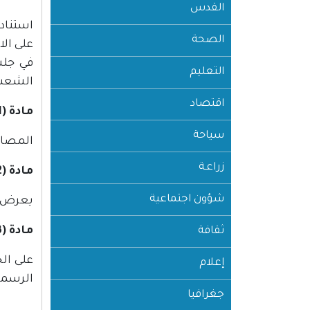
القدس
الصحة
على الا
التعليم
الشعب ا
اقتصاد
مادة (1)
سياحة
المصادق
زراعـة
مادة (2)
شؤون اجتماعية
يعرض ه
مادة (3)
ثقافة
على ال
إعلام
الرسمي
جغرافيا