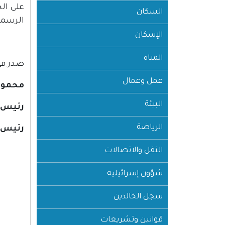
على ال
السكان
الرسمي
الإسكان
المياه
صدر في مدينة رام ا
عمل وعمال
محمود
البيئة
رئيس 
الرياضة
رئيس ا
النقل والاتصالات
شؤون إسرائيلية
سجل الخالدين
قوانين وتشريعات