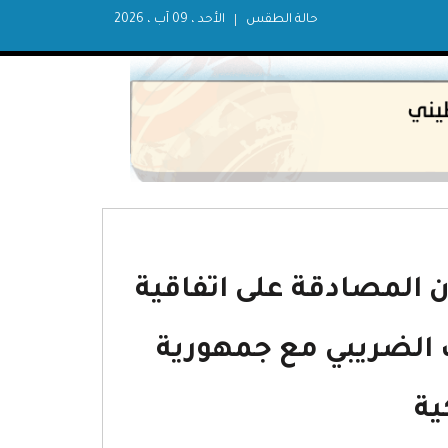
حالة الطقس
الأحد ، 09 آب ، 2026
رقم (18) لسنة 2013م بشأن المصادقة على اتفاقية
ب الضريبي مع جمهورية
ية