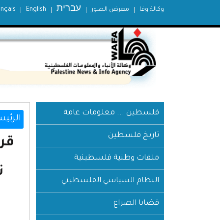
עברית
وكالة وفا
معرض الصور
English
ançais
فلسطين ... معلومات عامة
الرئيس
تاريخ فلسطين
ملفات وطنية فلسطينية
ت
النظام السياسي الفلسطيني
قضايا الصراع