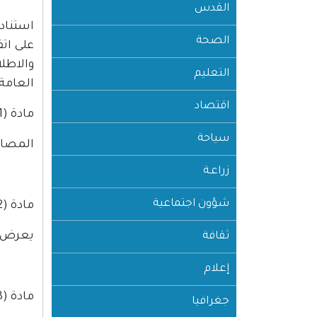
القدس
الصحة
على اتف
التعليم
العامة،
اقتصاد
مادة (1)
سياحة
المصادق
زراعـة
شؤون اجتماعية
مادة (2)
يعرض ه
ثقافة
إعلام
مادة (3)
جغرافيا