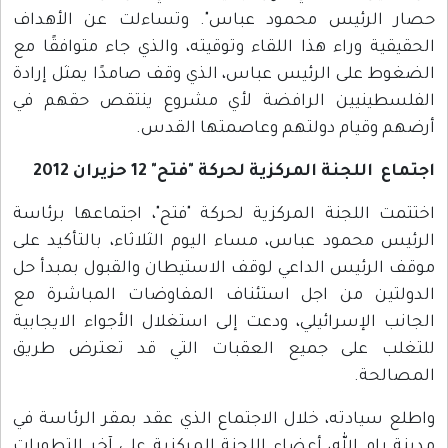
حصار الرئيس محمود عباس". وتساءلت عن الأهداف
الحقيقية وراء هذا اللقاء وتوقيته، والذي جاء متوافقًا مع
الضغوط على الرئيس عباس، الذي وقف صامدًا يمثل إرادة
الفلسطينيين الرافضة لأي مشروع ينتقص حقهم في
أرضهم وقيام دولتهم وعاصمتها القدس.
اجتماع اللجنة المركزية لحركة "فتح" 12 حزيران 2012
اختتمت اللجنة المركزية لحركة "فتح"، اجتماعها برئاسة
الرئيس محمود عباس، مساء اليوم الثلاثاء، بالتأكيد على
موقف الرئيس الداعي لوقف الاستيطان والقبول بمبدأ حل
الدولتين من اجل استئناف المفاوضات المباشرة مع
الجانب الإسرائيلي، ودعت إلى استغلال الأجواء الايجابية
للتغلب على جميع العقبات التي قد تعترض طريق
المصالحة.
واطلع سيادته، خلال الاجتماع الذي عقد بمقر الرئاسة في
مدينة رام الله، أعضاء اللجنة المركزية على آخر التطورات