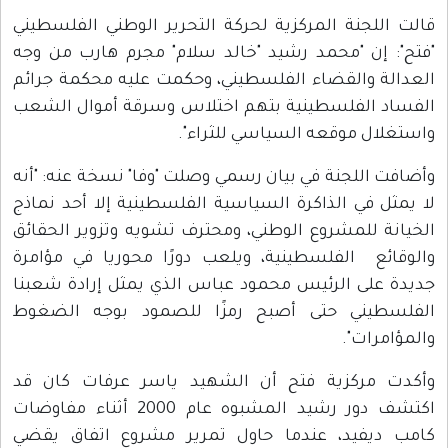
قالت اللجنة المركزية لحركة التحرير الوطني الفلسطيني
"فتح": إن "محمد رشيد "خالد سلام" مجرم هارب من وجه
العدالة والقضاء الفلسطيني، وحكمت عليه محكمة جرائم
الفساد الفلسطينية بتهم اختلاس وسرقة أموال الشعب
واستغلال موقعه السياسي للثراء".
وأضافت اللجنة في بيان رسمي وصلت "وفا" نسخة عنه: "أنه
لا يمثل في الذاكرة السياسية الفلسطينية إلا أحد نماذج
الخيانة للمشروع الوطني، ومحترف تشويه وتزوير الحقائق
والوقائع الفلسطينية، ويلعب دورًا محوريا في مؤامرة
جديدة على الرئيس محمود عباس الذي يمثل إرادة شعبنا
الفلسطيني حتى أصبح رمزًا للصمود بوجه الضغوط
والمؤامرات".
وأكدت مركزية فتح أن الشهيد ياسر عرفات كان قد
اكتشف دور رشيد المشبوه عام 2000 أثناء مفاوضات
كامب ديفيد، عندما حاول تمرير مشروع اتفاق يقضي