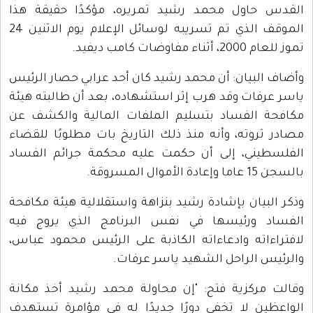
القدس حاول محمد رشيد تمريره، مؤكدًا حقيقة هذا
الموقف الذي تم تسريبه لوسائل الإعلام يوم الاثنين 24
تموز للعام 2000، أثناء مفاوضات كامب ديفيد.
وأضاف البيان: أن محمد رشيد كان أحد عرابي حصار الرئيس
ياسر عرفات وقد هرب إثر استشهاده، بعد أن طالبته هيئة
مكافحة الفساد بتسليم الملفات المالية والكشف عن
مصادر ثروته، وأنه منذ ذلك التاريخ بات مطلوبًا للقضاء
الفلسطيني، إلى أن حكمت عليه محكمة جرائم الفساد
بالسجن 15 عاما وإعادة الأموال المسروقة.
وذكر البيان بإشادة رشيد بنزاهة واستقلالية هيئة مكافحة
الفساد ورئيسها في نفس البرنامج الذي يروج فيه
لافتراءاته وادعاءاته الكاذبة على الرئيس محمود عباس،
والرئيس الراحل الشهيد ياسر عرفات.
وقالت مركزية فتح: "إن محاولة محمد رشيد أخذ مكانة
الواعظين لا تخفي دورًا جديدًا له في مؤامرة تستهدف