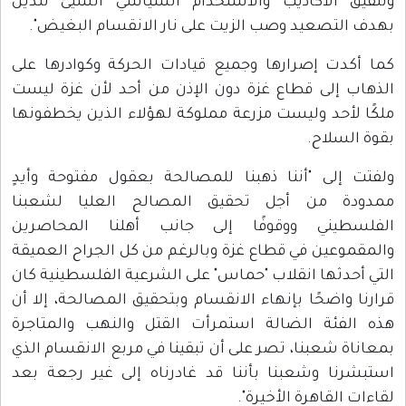
وتلفيق الأكاذيب والاستخدام السياسي السيئ للدين
بهدف التصعيد وصب الزيت على نار الانقسام البغيض".
كما أكدت إصرارها وجميع قيادات الحركة وكوادرها على
الذهاب إلى قطاع غزة دون الإذن من أحد لأن غزة ليست
ملكًا لأحد وليست مزرعة مملوكة لهؤلاء الذين يخطفونها
بقوة السلاح.
ولفتت إلى "أننا ذهبنا للمصالحة بعقول مفتوحة وأيدٍ
ممدودة من أجل تحقيق المصالح العليا لشعبنا
الفلسطيني ووقوفًا إلى جانب أهلنا المحاصرين
والمقموعين في قطاع غزة وبالرغم من كل الجراح العميقة
التي أحدثها انقلاب "حماس" على الشرعية الفلسطينية كان
قرارنا واضحًا بإنهاء الانقسام وبتحقيق المصالحة، إلا أن
هذه الفئة الضالة استمرأت القتل والنهب والمتاجرة
بمعاناة شعبنا، تصر على أن تبقينا في مربع الانقسام الذي
استبشرنا وشعبنا بأننا قد غادرناه إلى غير رجعة بعد
لقاءات القاهرة الأخيرة".