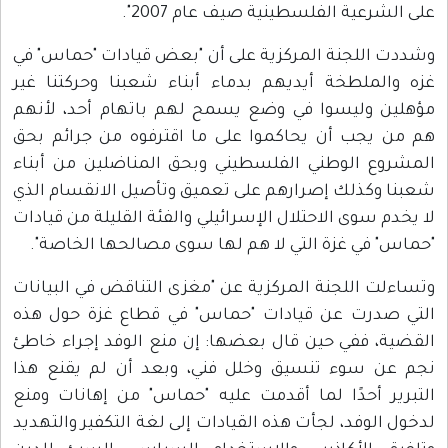
على الشرعية الفلسطينية صيف عام 2007".
وشددت اللجنة المركزية على أن "بعض قيادات "حماس" في
غزه والملطخة أيديهم بدماء أبناء شعبنا وحركتنا غير
مؤهلين وليسوا في وضع يسمح لهم باتهام أحد، لأنهم
هم من يجب أن يحاكموا على ما اقترفوه من جرائم بحق
المشروع الوطني الفلسطيني وبحق المناضلين من أبناء
شعبنا وكذلك إصرارهم على تعميق وتأصيل الانقسام الذي
لا يخدم سوى الاحتلال الإسرائيلي والفئة القليلة من قيادات
"حماس" في غزة التي لا هم لها سوى مصالحها الخاصة".
وتساءلت اللجنة المركزية عن "مغزى التناقض في البيانات
التي صدرت عن قيادات "حماس" في قطاع غزة حول هذه
القضية، ففي حين قال بعضها: إن منع الوفد إجراء خاطئ
نجم عن سوء تنسيق وخلل فني، وبعد أن لم يقنع هذا
التبرير أحدًا لما أقدمت عليه "حماس" من إهانات ومنع
لدخول الوفد، لجأت هذه القيادات إلى لغة التكفير والتهديد