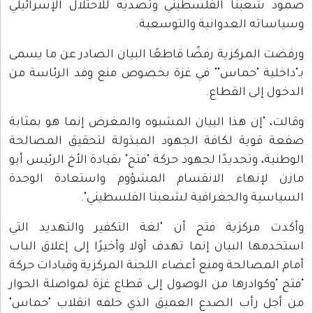
صمود شعبنا الفلسطيني وتصديه للاحتلال الإسرائيلي
وسياساته العدوانية والتوسعية.
ورفضت المركزية رفضًا قاطعًا البيان الصادر عن ما يسمى
بـ"داخلية "حماس"" في غزة بخصوص منع وفد الرئاسة من
الدخول إلى القطاع.
وقالت، "إن هذا البيان المشبوه والمغرض إنما هو بمثابة
صفعة قوية لكافة الجهود المبذولة لتحقيق المصالحة
الوطنية، وتحديدًا لجهود حركة "فتح" بقيادة الأخ الرئيس أبو
مازن لإنهاء الانقسام المشؤوم واستعادة الوحدة
السياسية والجغرافية لشعبنا الفلسطيني".
وأكدت مركزية فتح أن "لغة التكفير والتهديد التي
استخدمها البيان إنما تهدف أولا وأخيرًا إلى إغلاق الباب
أمام المصالحة ومنع أعضاء اللجنة المركزية وقيادات حركة
"فتح "وكوادرها من الوصول إلى قطاع غزة لمواصلة الحوار
من أجل رأب الصدع العميق الذي خلفه انقلاب "حماس"