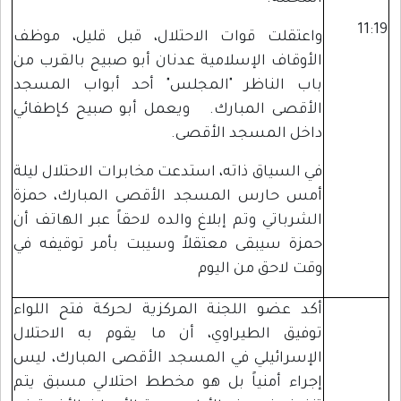
11:19
واعتقلت قوات الاحتلال، قبل قليل، موظف
الأوقاف الإسلامية عدنان أبو صبيح بالقرب من
باب الناظر "المجلس" أحد أبواب المسجد
الأقصى المبارك. ويعمل أبو صبيح كإطفائي
داخل المسجد الأقصى.
في السياق ذاته، استدعت مخابرات الاحتلال ليلة
أمس حارس المسجد الأقصى المبارك، حمزة
الشرباتي وتم إبلاغ والده لاحقاً عبر الهاتف أن
حمزة سيبقى معتقلاً وسيبت بأمر توقيفه في
وقت لاحق من اليوم
أكد عضو اللجنة المركزية لحركة فتح اللواء
توفيق الطيراوي، أن ما يقوم به الاحتلال
الإسرائيلي في المسجد الأقصى المبارك، ليس
إجراء أمنياً بل هو مخطط احتلالي مسبق يتم