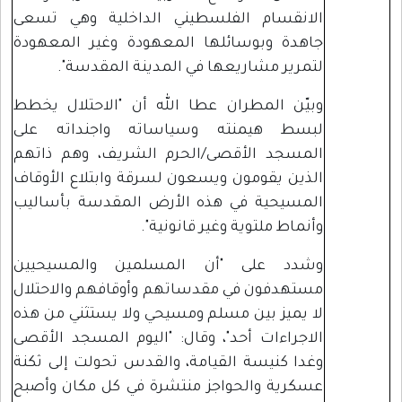
الانقسام الفلسطيني الداخلية وهي تسعى
جاهدة وبوسائلها المعهودة وغير المعهودة
لتمرير مشاريعها في المدينة المقدسة".
وبيّن المطران عطا الله أن "الاحتلال يخطط
لبسط هيمنته وسياساته واجنداته على
المسجد الأقصى/الحرم الشريف، وهم ذاتهم
الذين يقومون ويسعون لسرقة وابتلاع الأوقاف
المسيحية في هذه الأرض المقدسة بأساليب
وأنماط ملتوية وغير قانونية".
وشدد على "أن المسلمين والمسيحيين
مستهدفون في مقدساتهم وأوقافهم والاحتلال
لا يميز بين مسلم ومسيحي ولا يستثني من هذه
الاجراءات أحد"، وقال: "اليوم المسجد الأقصى
وغدا كنيسة القيامة، والقدس تحولت إلى ثكنة
عسكرية والحواجز منتشرة في كل مكان وأصبح