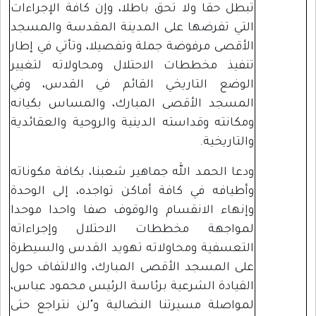
تبطل حقا ولا تحق باطلا، وإن كافة الإجراءات
التي تفرضها على المدينة المقدسة والمسجد
الأقصى مرفوضة جملة وتفصيلا، وتأتي في إطار
تنفيذ مخططات الاحتلال ومحاولاته لتغيير
الوضع التاريخي القائم في القدس، وفي
المسجد الأقصى المبارك، والمساس بكيانه
ومكانته وقداسته الدينية والروحية والعقائدية
والتاريخية.
ودعا الحمد الله جماهير شعبنا، بكافة مكوناته
وأطيافه في كافة أماكن تواجده، إلى الوحدة
وإنهاء الانقسام والوقوف صفا واحدا موحدا
لمواجهة مخططات الاحتلال وإجراءاته
التعسفية ومحاولاته تهويد القدس والسيطرة
على المسجد الأقصى المبارك، والالتفاف حول
القيادة الشرعية برئاسة الرئيس محمود عباس،
لمواصلة مسيرتنا النضالية و"لن نتراجع حتى