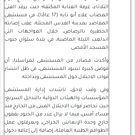
الثلاثاء، غرفة العناية المكثفة؛ حيث يرقد الفتى
المصاب علاء أبو تايه (17 عامًا)، في مستشفى
المقاصد بمدينة القدس المحتلة، عقب إصابته
الخطيرة بالرصاص، خلال المواجهات التي
اندلعت الليلة الماضية، في بلدة سلوان جنوب
المسجد الأقصى.
وأكدت مصادر من المستشفى لمراسلنا، أن
فوضى كبيرة تسود المستشفى، في ظل انتشار
قوات الاحتلال حول المستشفى وبداخله.
وفي وقت لاحق، ناشدت إدارة المستشفى
المؤسسات والهيئات الدولية بالتدخل السريع؛
حيث تحاصر قوات الاحتلال المبنى من الخارج منذ
مساء أمس، فيما لا يزال عدد من الجنود يقفون
خارج وحدة الإنعاش الجراحي، ويعرقلون عمل
الطواقم الطبية العاملة، إضافة إلى إعاقة دخول