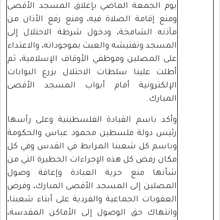
يوم الجمعة الماضي بإغلاق المسجد الأقصى
ومنع إقامة الصلاة فيه، ومنع رفع الأذان من
مآذنه الشامخة، ودخول شرطة الاحتلال إلى
المسجد وتفتيشه والعبث بموجوداته، والاعتداء
على المصلين وموظفي الأوقاف الإسلامية، ثم
أطلت علينا سلطات الاحتلال بزرع البوابات
الإلكترونية أمام أبواب المسجد الأقصى
المبارك.
وأكد باسم القيادة الفلسطينية وعلى رأسها
رئيس دولة فلسطين محمود عباس والحكومة
وباسم كل شعبنا المرابط في القدس وفي كل
مكان رفض كل هذه الإجراءات الخطيرة التي من
شأنها منع حرية العبادة وإعاقة وصول
المصلين إلى المسجد الأقصى المبارك، وفرض
العقوبات الجماعية والفردية على أبناء شعبنا،
وانتهاك حق الوصول إلى الأماكن المقدسة،