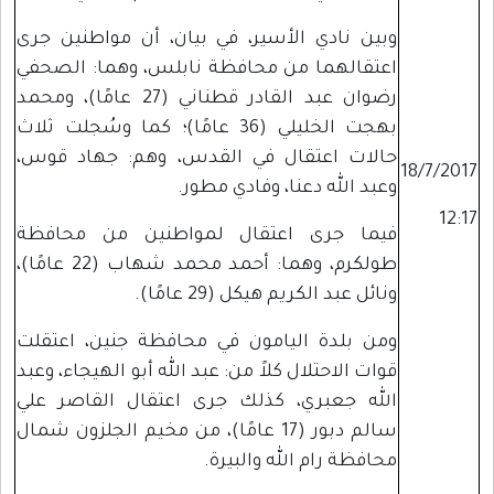
وبين نادي الأسير، في بيان، أن مواطنين جرى
اعتقالهما من محافظة نابلس، وهما: الصحفي
رضوان عبد القادر قطناني (27 عامًا)، ومحمد
بهجت الخليلي (36 عامًا)؛ كما وسُجلت ثلاث
حالات اعتقال في القدس، وهم: جهاد قوس،
18/7/2017
وعبد الله دعنا، وفادي مطور.
12:17
فيما جرى اعتقال لمواطنين من محافظة
طولكرم، وهما: أحمد محمد شهاب (22 عامًا)،
ونائل عبد الكريم هيكل (29 عامًا).
ومن بلدة اليامون في محافظة جنين، اعتقلت
قوات الاحتلال كلاً من: عبد الله أبو الهيجاء، وعبد
الله جعبري، كذلك جرى اعتقال القاصر علي
سالم دبور (17 عامًا)، من مخيم الجلزون شمال
محافظة رام الله والبيرة.