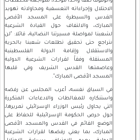
والوقوف صفاً واحداً موحداً، لمواجهة مخططات
الاحتلال وإجراءاته التعسفية ومحاولاته تهويد
القدس والسيطرة على المسجد الأقصى
المبارك، والالتفاف حول القيادة الشرعية
لشعبنا لمواصلة مسيرتنا النضالية، قائلا: "لن
نتراجع حتى تحقيق تطلعات شعبنا بالحرية
والاستقلال وإقامة الدولة الفلسطينية
المستقلة وفقاً لقرارات الشرعية الدولية
وعاصمتها القدس الشريف وفي قلبها
المسجد الأقصى المبارك".
في السياق نفسه، أعرب المجلس عن رفضه
واستنكاره للمغالطات والادعاءات المتكررة
التي يحاول رئيس الوزراء الإسرائيلي تمريرها،
حول حرص الحكومة الإسرائيلية للحفاظ على
الوضع القائم في القدس والمسجد الأقصى
المبارك، بما يعني رفضها لقرارات الشرعية