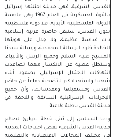
القدس الشرقية، فهي مدينة احتلتها إسرائيل
بالقوة العسكرية في العام 1967 وهي عاصمة
الدولة الفلسطينية الأبدية، فلا دولة فلسطينية
بدون القدس، ستبقى حاضرة عربية إسلامية
ذات قداسة عظيمة، ولا جدل على هويتها
الخالدة خلود الرسالة المحمدية، ورسالة سيدنا
المسيح عليه السلام وجميع الرسل والأنبياء،
وستظل عصية عن الانكسار مهما تصاعدت
انتهاكات الاحتلال الإسرائيلي بصمود أبناء
شعبنا واستعدادهم للتضحية دفاعاً عن حاضر
القدس ومستقبلها ومقدساتها، وأن جميع
الإجراءات الإسرائيلية السابقة واللاحقة في
مدينة القدس باطلة ولاغية.
ودعا المجلس إلى تبني خطة طوارئ لصالح
مدينة القدس الشرقية تغطي احتياجات المدينة
في مختلف المجالات الاقتصادية والتعليمية