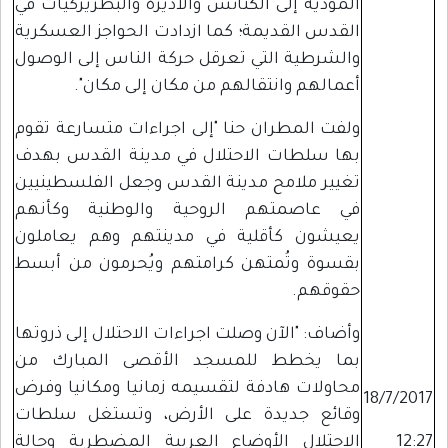
المؤدية إلى الكنائس والأديرة والبطريركيات في
القدس القديمة؛ كما ازدادت الحواجز العسكرية
والشرطية التي تعرقل حركة الناس إلى الوصول
أعمالهم وانتقالهم من مكان إلى مكان".
ولفت المطران حنا "إلى اجراءات متسارعة تقوم
بها سلطات الاحتلال في مدينة القدس بهدف
تغيير ملامح مدينة القدس وجعل الفلسطينيين
في عاصمتهم الروحية والوطنية وكأنهم
يعيشون كأقلية في مدينتهم وهم يعاملون
بقسوة وتُمتهن كرامتهم ويُحرمون من أبسط
حقوقهم.
وأضاف: "الآن وصلت اجراءات الاحتلال إلى ذروتها
بما يخطط للمسجد الأقصى المبارك من
محاولات هادفة لتقسيمه زمانيا ومكانيا وفرض
18/7/2017
وقائع جديدة على الأرض، وتستغل سلطات
12:27
الاحتلال الأوضاع العربية المضطربة وحالة