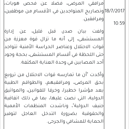
مرافقي المرضى، فضلا عن فحص هويات،
18/7/2017
وتصاريح المتواجدين في الأقسام من موظفين،
ومرافقين.
10:59
ولفت بيان صدر، قبل قليل، عن إدارة
المستشفى، إلى أنه ما تزال قوة معززة من
قوات الاحتلال وعناصر الحراسة الأمنية تتواجد
حتى اللحظة في أقسام المستشفى، بحجة وجود
أحد المصابين في وحدة العناية المكثفة.
وأكدت "أن ما تمارسه قوات الاحتلال من ترويع
بحق المرضى، ومرافقيهم، والطواقم الطبية
يعد مؤشرا خطيرا، وخرقا للقوانين، والمواثيق
الدولية، التي نصت عليها، بما في ذلك اتفاقية
جنيف الدولية"، وناشدت المنظمات الأممية
والحقوقية بضرورة التدخل العاجل لتوفير
الحماية للمشافي والجرحى.