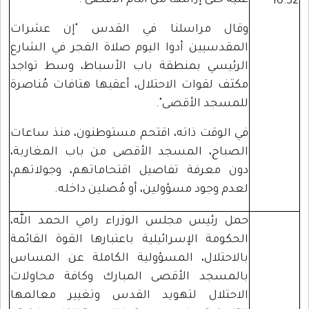
عليه حتى إزالتها من أمام الأقصى".
10:32
وقال مراسلنا في القدس "إن عشرات
المقدسيين أدوا اليوم صلاة الفجر في الشارع
الرئيسي بمنطقة باب الأسباط، وسط تواجد
مكثف لقوات الاحتلال، أعقبها هتافات مُناصرة
للمسجد الأقصى".
في الوقت ذاته، اقتحم مستوطنون، منذ ساعات
الصباح، المسجد الأقصى من باب المغاربة،
دون معرفة تفاصيل اقتحاماتهم، وجولاتهم،
لعدم وجود مسؤولين، أو مُصلين داخله.
حمل رئيس مجلس الوزراء رامي الحمد الله،
الحكومة الإسرائيلية باعتبارها القوة القائمة
بالاحتلال، المسؤولية الكاملة عن المساس
بالمسجد الأقصى المبارك وكافة محاولات
الاحتلال لتهويد القدس وتغيير معالمها