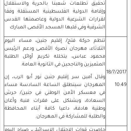
تحقيق تطلعات شعبنا بالحرية والاستقلال
وإقامة الدولية الفلسطينية المستقلة وفقا
لقرارات الشرعية الدولية وعاصمتها القدس
الشرقية وفي قلبها المسجد الأقصى المبارك
تنظم حركة فتح/ إقليم جنين، مساء اليوم
الثلاثاء، مهرجان نصرة الأقصى ودعم الرئيس
محمود عباس، يتخلله تكريم أوائل الطلبة
المتميزين والناجحين في الثانوية العامة.
18/7/2017
وقال أمين سر إقليم جنين نور أبو الرب، إن
10:49
المهرجان سينطلق الساعة السادسة مساء
في معسكر الأمن الوطني في جنين/ حرش
السعادة، ويشتكل على فقرات فنية وأغان
وطنية هادفة، داعيا كافة أبناء المحافظة
والطلبة للمشاركة في المهرجان.
حاصرت قوات الاحتلال الإسرائيلي، صباح اليوم