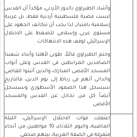
وأشاد الطيراوي بالدور الأردني، مؤكداً أن القدس
ليست قضية فلسطينية أردنية فقط، بل عربية
إسلامية بامتياز، لذا يجب أن تتكاتف الجهود على
مستوى عربي وإسلامي للضغط على الاحتلال
الإسرائيلي لوقف هذه الانتهاكات.
وختم الطيراوي قائلاً: طوبى لأهلنا وأبناء شعبنا
الصامدين المرابطين في القدس وعلى أبواب
المسجد الأقصى المبارك، والذين أثبتوا للقاصي
والداني أنهم في رباط إلى يوم الدين، فالتاريخ
سيسجل هذا الصمود الأسطوري وسيسجل
أيضاً كل من تخاذل عن القدس والمسجد
الأقصى
اعتقلت قوات الاحتلال الإسرائيلي، الليلة
الماضية، واليوم الثلاثاء، 10 مواطنين من أنحاء
متفرقة في الضفة الغربية، بينهم صحفي.