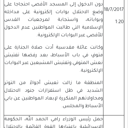
دون الدخول إلى المسجد الأقصى احتجاجا على
18/7/2017
وضع الاحتلال بوابات إلكترونية على مداخله
وبواباته، واستجابة لمرجعيات القدس
1:20
الإسلامية التي طالبت المواطنين عدم الدخول
للأقصى عبر البوابات الإلكترونية.
وكانت عائلة مقدسية أدت صلاة الجنازة على
متوفٍ في باب الأسباط، بعد رفضها تفتيش
نعش المتوفي وتفتيش المشيعين عبر البوابات
الإلكترونية.
المنطقة ما زالت تعيش أجواءً من التوتر
الشديد في ظل استفزازات جنود الاحتلال
ومحاولاتهم المتكررة لإبعاد المواطنين عن بابي
الأسباط والمجلس.
حمل رئيس الوزراء رامي الحمد الله، الحكومة
الإسرائيلية باعتبارها القوة القائمة بالاحتلال