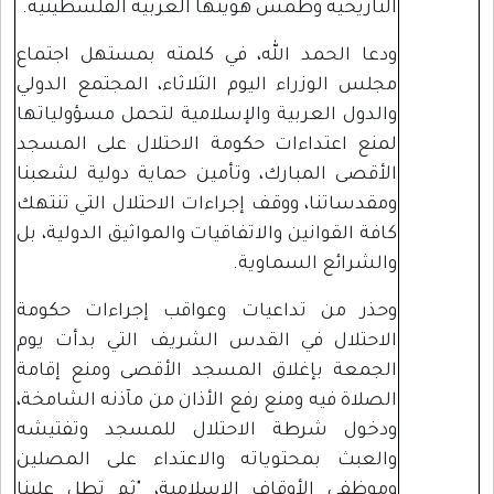
التاريخية وطمس هويتها العربية الفلسطينية.
ودعا الحمد الله، في كلمته بمستهل اجتماع
مجلس الوزراء اليوم الثلاثاء، المجتمع الدولي
والدول العربية والإسلامية لتحمل مسؤولياتها
لمنع اعتداءات حكومة الاحتلال على المسجد
الأقصى المبارك، وتأمين حماية دولية لشعبنا
ومقدساتنا، ووقف إجراءات الاحتلال التي تنتهك
كافة القوانين والاتفاقيات والمواثيق الدولية، بل
والشرائع السماوية.
وحذر من تداعيات وعواقب إجراءات حكومة
الاحتلال في القدس الشريف التي بدأت يوم
الجمعة بإغلاق المسجد الأقصى ومنع إقامة
الصلاة فيه ومنع رفع الأذان من مآذنه الشامخة،
ودخول شرطة الاحتلال للمسجد وتفتيشه
والعبث بمحتوياته والاعتداء على المصلين
وموظفي الأوقاف الإسلامية، "ثم تطل علينا