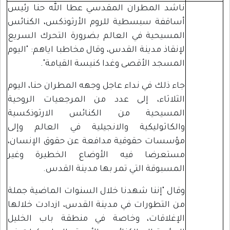
ناشد المطران المقدسي عطا الله حنا رئيس
أساقفة سبسطية للروم الأرثوذكس، الكنائس
المسيحية في العالم بضرورة التحرك السريع
لإنقاذ مدينة القدس، وقال مخاطبا اياهم: "اليوم
المسجد الأقصى وغدا كنيسة القيامة".
جاء ذلك في نداء عاجل وجهه المطران حنا، اليوم
الثلاثاء، إلى عدد من المرجعيات الروحية
المسيحية من الكنائس الارثوذكسية
والكاثوليكية والانجيلية في العالم وإلى
مؤسسات حقوقية مدافعة عن حقوق الإنسان،
مستعرضا فيه الأوضاع الخطيرة وغير
المسبوقة التي تمر بها مدينة القدس.
وقال "إننا شهدنا خلال السنوات الماضية جملة
من التطورات في مدينة القدس، ازدادت خلالها
الإغلاقات، وخاصة في منطقة باب الخليل