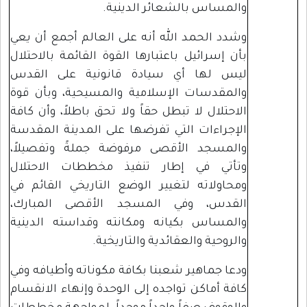
والمساس بالشعائر الدينية.
وشدد الحمد الله أنه على العالم أجمع أن يعي
بأن إسرائيل باعتبارها القوة القائمة بالاحتلال
ليس لها أي سيادة قانونية على القدس
والمقدسات الإسلامية والمسيحية، وبأن قوة
الاحتلال لا تبطل حقاً ولا تحق باطلاً، وأن كافة
الإجراءات التي تفرضها على المدينة المقدسة
والمسجد الأقصى مرفوضة جملةً وتفصيلاً،
وتأتي في إطار تنفيذ مخططات الاحتلال
ومحاولاته لتغيير الوضع التاريخي القائم في
القدس، وفي المسجد الأقصى المبارك،
والمساس بكيانه ومكانته وقداسته الدينية
والروحية والعقائدية والتاريخية.
ودعا جماهير شعبنا بكافة مكوناته وأطيافه وفي
كافة أماكن تواجده إلى الوحدة وإنهاء الانقسام