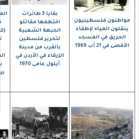
بقايا 3 طائرات
المبنى الذي استشهد
نيون
اختطفها مقاتلو
فيه القادة الثلاث
إطفاء
الجبهة الشعبية
(كمال عدوان، وكمال
سجد
لتحرير فلسطين
ناصر، وأبو يوسف
بالقرب من مدينة
النجار) على يد
الزرقاء في الأردن في
الموساد الإسرائيلي
أيلول عامى 1970
بشارع الفردان في
بيروت في 10 نيسان
1973