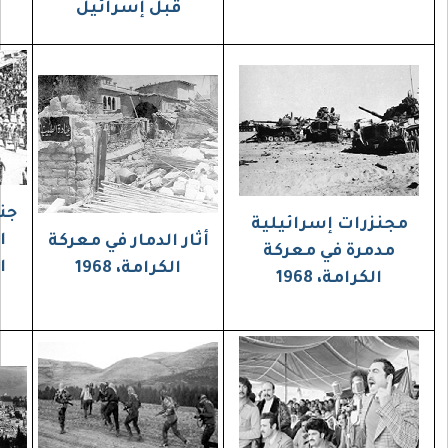
قبل إسرائيل
جنازة شهداء معركة
يلية
الكرامة من وسط
أثار الدمار في معركة
كة
العاصمة الأردنية
الكرامة، 1968
عمان، 1968