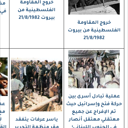
خروج المقاومة
مذبحة صبرا وشاتيلا
الفلسطينية من
في لبنان، 16- 18 أيلول
بيروت 21/8/1982
1982
ة
بيروت
ى بين
يل حيث
عملية تبادل الأسرى
جميع
مع الجبهة الشعبية
نصار
ياسر عرفات يتفقد
لتحرير فلسطين/
اني؛
مقر منظمة التحرير
القيادةالعامة،"عملية