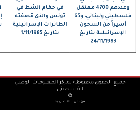
 4700 معتقل
في حمّام الشط في
الجليل"؛ وأطلقت
فلسطيني ولبناني، و65
تونس والذي قصفته
إسرائيل بموجبها
جون
الطائرات الإسرائيلية
سراح 1155 أسيراً،
اريخ
بتاريخ 1/11/1985
20/5/1985
فوظة لمركز المعلومات الوطني
الفلسطيني
©
من نحن
الاتصال بنا